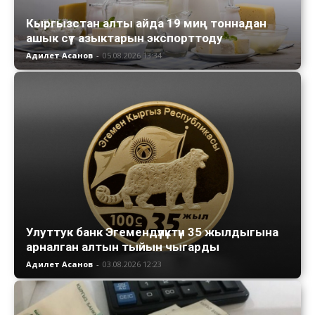
Кыргызстан алты айда 19 миң тоннадан
ашык сүт азыктарын экспорттоду
Адилет Асанов
-
05.08.2026 13:34
Улуттук банк Эгемендүүлүктүн 35 жылдыгына
арналган алтын тыйын чыгарды
Адилет Асанов
-
03.08.2026 12:23