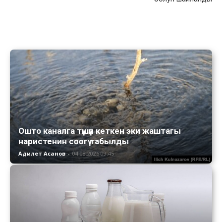
Ошто каналга түшүп кеткен эки жаштагы
наристенин сөөгү табылды
Адилет Асанов
-
04.08.2026 09:45