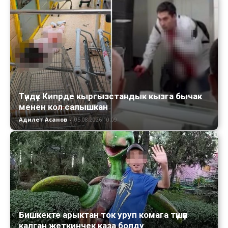
Түндүк Кипрде кыргызстандык кызга бычак
менен кол салышкан
Адилет Асанов
-
05.08.2026 10:09
Бишкекте арыктан ток уруп комага түшүп
калган жеткинчек каза болду