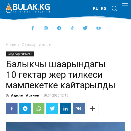
RU
KG
Home
Окуялар тизмеги
Окуялар тизмеги
Балыкчы шаарындагы
10 гектар жер тилкеси
мамлекетке кайтарылды
By
Адилет Асанов
-
30.04.2025 12:15