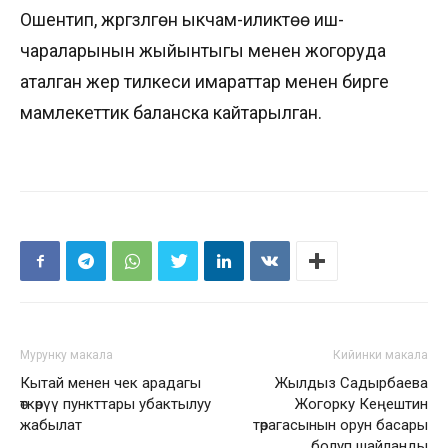
Ошентип, жүргүзүлгөн ыкчам-иликтөө иш-
чараларынын жыйынтыгы менен жогоруда
аталган жер тилкеси имараттар менен бирге
мамлекеттик баланска кайтарылган.
Мурунку макала
Кийинки макала
Кытай менен чек арадагы
Жылдыз Садырбаева
өткөрүү пункттары убактылуу
Жогорку Кеңештин
жабылат
төрагасынын орун басары
болуп шайланды