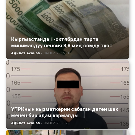
Кыргызстанда 1-октябрдан тарта
минималдуу пенсия 8,8 миң сомду түзөт
Адилет Асанов
-
04.08.2026 15:01
УТРКнын кызматкерин сабаган деген шек
менен бир адам кармалды
Адилет Асанов
-
06.08.2026 11:22