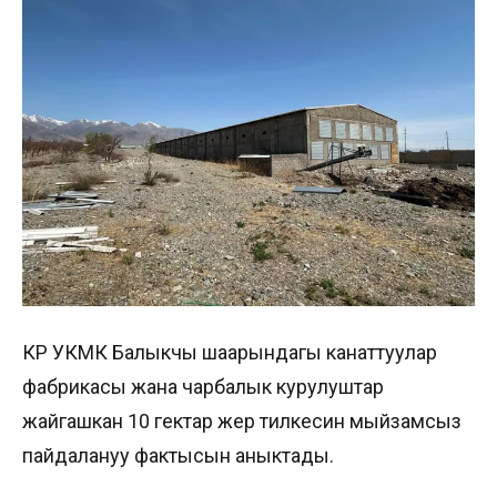
КР УКМК Балыкчы шаарындагы канаттуулар
фабрикасы жана чарбалык курулуштар
жайгашкан 10 гектар жер тилкесин мыйзамсыз
пайдалануу фактысын аныктады.