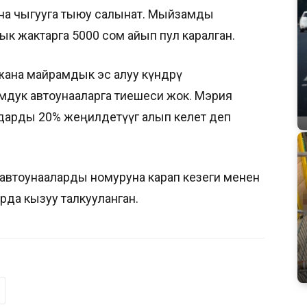
уна чыгууга тыюу салынат. Мыйзамды
ык жактарга 5000 сом айып пул каралган.
жана майрамдык эс алуу күндөрү
оомдук автоунааларга тиешеси жок. Мэрия
арды 20% жеңилдетүүгө алып келет деп
втоунааларды номуруна карап кезеги менен
рда кызуу талкууланган.