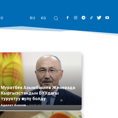
ОО
RU
KG
Муратбек Азымбакиев Женевада
Кыргызстандын БУУдагы
туруктуу өкүлү болду
Адилет Асанов
-
04.08.2026 10:07