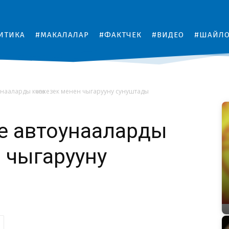
ИТИКА
#МАКАЛАЛАР
#ФАКТЧЕК
#ВИДЕО
#ШАЙЛ
ааларды көчөгө кезек менен чыгарууну сунуштады
е автоунааларды
ен чыгарууну