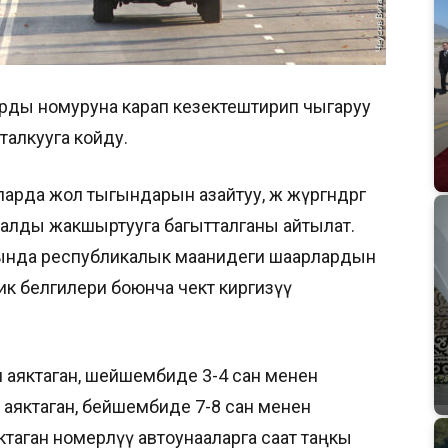
рды номуруна карап кезектештирип чыгаруу
алкууга койду.
да жол тыгындарын азайтуу, жөө жүргөндөргө
балды жакшыртууга багытталганы айтылат.
ында республикалык маанидеги шаарлардын
белгилери боюнча чектөө киргизүү
н аяктаган, шейшембиде 3-4 сан менен
 аяктаган, бейшембиде 7-8 сан менен
яктаган номерлүү автоунааларга саат таңкы