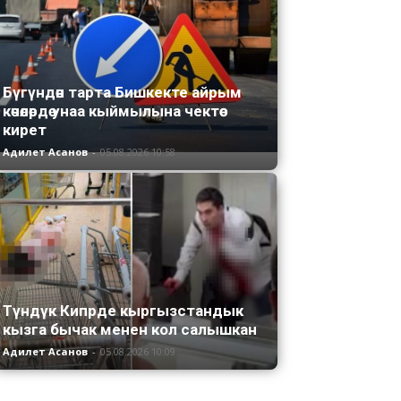
Бүгүндөн тарта Бишкекте айрым
көчөлөрдө унаа кыймылына чектөө
кирет
Адилет Асанов
-
05.08.2026 10:58
Түндүк Кипрде кыргызстандык
кызга бычак менен кол салышкан
Адилет Асанов
-
05.08.2026 10:09