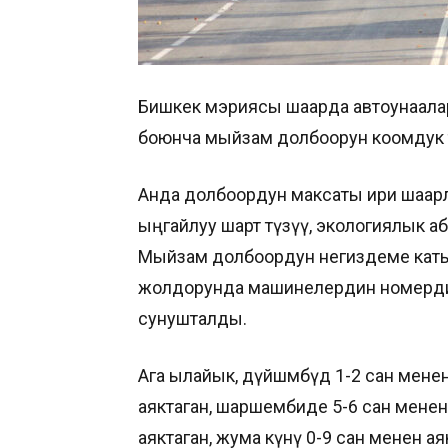
Бишкек мэриясы шаарда автоунаала
боюнча мыйзам долбоорун коомдук т
Анда долбоордун максаты ири шаарлар
ыңгайлуу шарт түзүү, экологиялык а
Мыйзам долбоордун негиздеме кат
жолдорунда машинелердин номердик 
сунушталды.
Ага ылайык, дүйшөмбүдө 1-2 сан мене
аяктаган, шаршембиде 5-6 сан менен
аяктаган, жума күнү 0-9 сан менен а