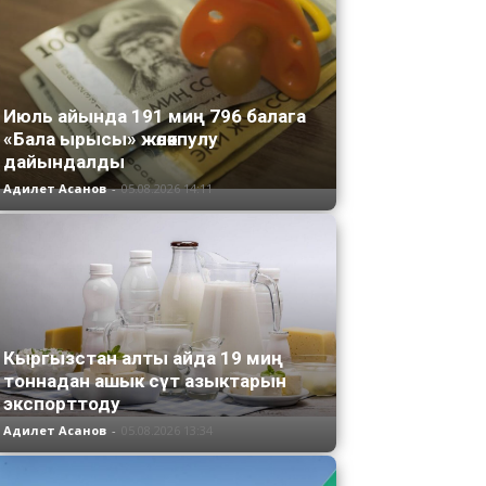
Июль айында 191 миң 796 балага
«Бала ырысы» жөлөкпулу
дайындалды
Адилет Асанов
-
05.08.2026 14:11
Кыргызстан алты айда 19 миң
тоннадан ашык сүт азыктарын
экспорттоду
Адилет Асанов
-
05.08.2026 13:34