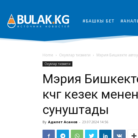
#БАШКЫ БЕТ
#АНАЛ
Home
Окуялар тизмеги
Мэрия Бишкекте автоун
Окуялар тизмеги
Мэрия Бишкект
көчөгө кезек мен
сунуштады
By
Адилет Асанов
-
23.07.2024 14:56