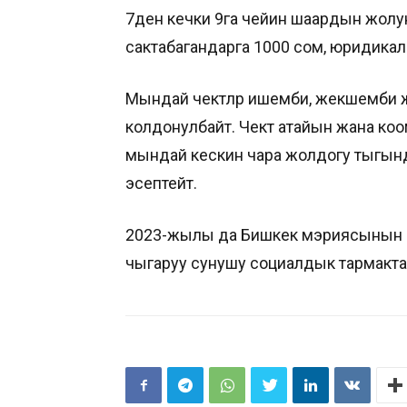
7ден кечки 9га чейин шаардын жол
сактабагандарга 1000 сом, юридикал
Мындай чектөөлөр ишемби, жекшемби 
колдонулбайт. Чектөө атайын жана к
мындай кескин чара жолдогу тыгынд
эсептейт.
2023-жылы да Бишкек мэриясынын а
чыгаруу сунушу социалдык тармакта