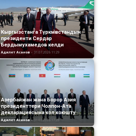
Кыргызстанга Түркмөнстандын
президенти Сердар
Бердымухамедов келди
Адилет Асанов
-
31.07.2026 11:29
Азербайжан жана Борор Азия
президенттери Чолпон-Ата
декларациясына кол коюшту
Адилет Асанов
-
31.07.2026 17:28