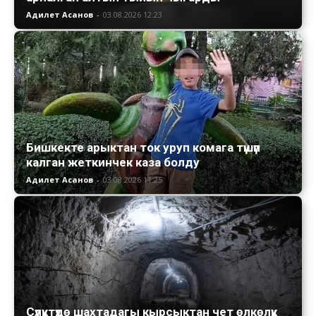
Адилет Асанов
-
03.08.2026 12:23
Бишкекте арыктан ток уруп комага түшүп
калган жеткинчек каза болду
Адилет Асанов
-
03.08.2026 11:25
Сүлүктүдө шахтадагы кырсыктан чет өлкөлүк