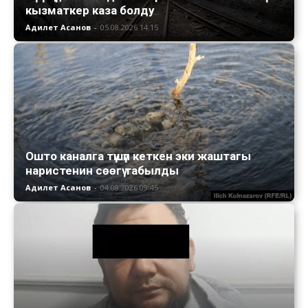
кызматкер каза болду
Адилет Асанов
-
05.08.2026 14:15
Ошто каналга түшүп кеткен эки жаштагы
наристенин сөөгү табылды
Адилет Асанов
-
04.08.2026 09:45