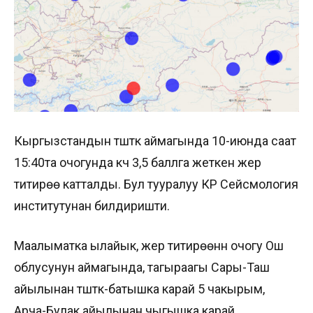
Кыргызстандын түштүк аймагында 10-июнда саат
15:40та очогунда күчү 3,5 баллга жеткен жер
титирөө катталды. Бул тууралуу КР Сейсмология
институтунан билдиришти.
Маалыматка ылайык, жер титирөөнүн очогу Ош
облусунун аймагында, тагыраагы Сары-Таш
айылынан түштүк-батышка карай 5 чакырым,
Арча-Булак айылынан чыгышка карай