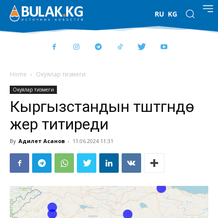
RU
KG
Home
Окуялар тизмеги
Окуялар тизмеги
Кыргызстандын түштүгүндө
жер титиреди
By
Адилет Асанов
-
11.06.2024 11:31