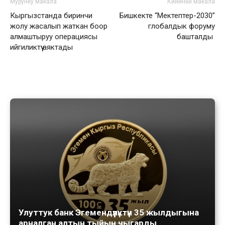
Мурунку макала
Кийинки макала
Кыргызстанда биринчи
Бишкекте “Мектептер-2030”
жолу жасалып жаткан боор
глобалдык форуму
алмаштыруу операциясы
башталды
ийгиликтүү аяктады
Улуттук банк Эгемендүүлүктүн 35 жылдыгына
арналган алтын тыйын чыгарды