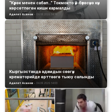
“Күрөк менен сабап…” Токмокто үй-бүлөсүнө күн
көрсөтпөгөн киши кармалды
Адилет Асанов
-
06.08.2026 14:18
Кыргызстанда адамдын сөөгүн
крематорийде өрттөөгө тыюу салынды
Адилет Асанов
-
04.08.2026 14:03