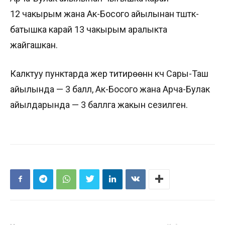
12 чакырым жана Ак-Босого айылынан түштүк-
батышка карай 13 чакырым аралыкта
жайгашкан.
Калктуу пунктарда жер титирөөнүн күчү Сары-Таш
айылында — 3 балл, Ак-Босого жана Арча-Булак
айылдарында — 3 баллга жакын сезилген.