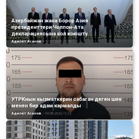
Азербайжан жана Борор Азия
президенттери Чолпон-Ата
декларациясына кол коюшту
Адилет Асанов
-
31.07.2026 17:28
УТРКнын кызматкерин сабаган деген шек
менен бир адам кармалды
Адилет Асанов
-
06.08.2026 11:22