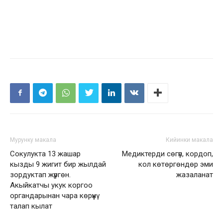
Мурунку макала
Кийинки макала
Сокулукта 13 жашар
Медиктерди сөгүп, кордоп,
кызды 9 жигит бир жылдай
кол көтөргөндөр эми
зордуктап жүргөн.
жазаланат
Акыйкатчы укук коргоо
органдарынан чара көрүүнү
талап кылат