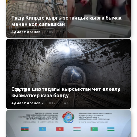
Түндүк Кипрде кыргызстандык кызга бычак
менен кол салышкан
Адилет Асанов
-
05.08.2026 10:09
Сүлүктүдө шахтадагы кырсыктан чет өлкөлүк
кызматкер каза болду
Адилет Асанов
-
05.08.2026 14:15