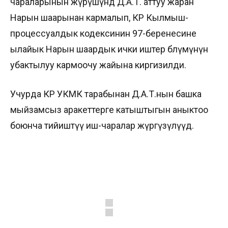
чараларынын жүрүшүндө Д.А.Т. аттуу жаран
Нарын шаарынан кармалып, КР Кылмыш-
процессуалдык кодексинин 97-беренесине
ылайык Нарын шаардык ички иштер бөлүмүнүн
убактылуу кармоочу жайына киргизилди.
Учурда КР УКМК тарабынан Д.А.Т.нын башка
мыйзамсыз аракеттерге катыштыгын аныктоо
боюнча тийиштүү иш-чаралар жүргүзүлүүдө.