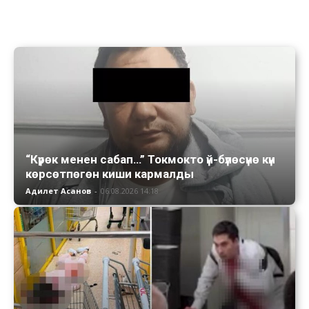
“Күрөк менен сабап…” Токмокто үй-бүлөсүнө күн
көрсөтпөгөн киши кармалды
Адилет Асанов
-
06.08.2026 14:18