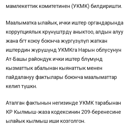
мамлекеттик комитетинен (УКМК) билдиришти.
Маалыматка ылайык, ички иштер органдарында
коррупциялык көрүнүштөрдү аныктоо, алдын алуу
жана бөгөт коюу боюнча жүргүзүлүп жаткан
иштердин жүрүшүндө УКМКга Нарын облусунун
Ат-Башы райондук ички иштер бөлүмүндө
кызматтык абалынан кыянаттык менен
пайдалануу фактылары боюнча маалыматтар
келип түшкөн.
Аталган фактынын негизинде УКМК тарабынан
КР Кылмыш-жаза кодексинин 209-беренесине
ылайык кылмыш иши козголгон.