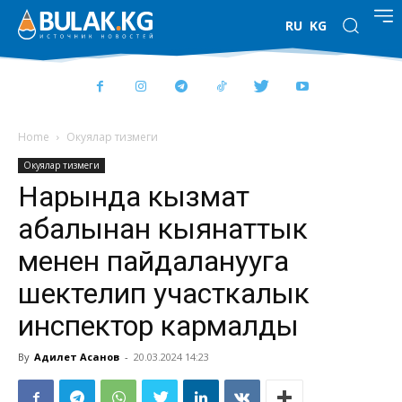
RU
KG
Home
Окуялар тизмеги
Окуялар тизмеги
Нарында кызмат
абалынан кыянаттык
менен пайдаланууга
шектелип участкалык
инспектор кармалды
By
Адилет Асанов
-
20.03.2024 14:23