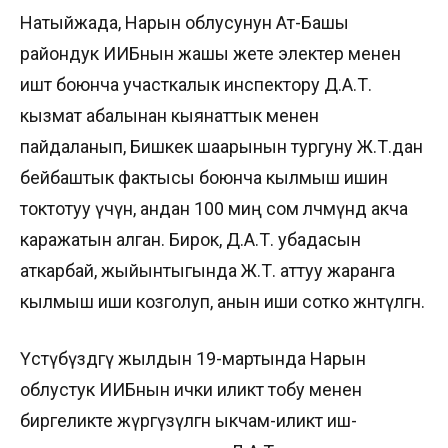
Натыйжада, Нарын облусунун Ат-Башы
райондук ИИБнын жашы жете электер менен
иштөө боюнча участкалык инспектору Д.А.Т.
кызмат абалынан кыянаттык менен
пайдаланып, Бишкек шаарынын тургуну Ж.Т.дан
бейбаштык фактысы боюнча кылмыш ишин
токтотуу үчүн, андан 100 миң сом өлчөмүндө акча
каражатын алган. Бирок, Д.А.Т. убадасын
аткарбай, жыйынтыгында Ж.Т. аттуу жаранга
кылмыш иши козголуп, анын иши сотко жөнөтүлгөн.
Үстүбүздөгү жылдын 19-мартында Нарын
облустук ИИБнын ички иликтөө тобу менен
биргеликте жүргүзүлгөн ыкчам-иликтөө иш-