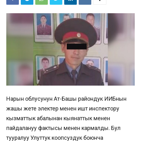
Нарын облусунун Ат-Башы райондук ИИБнын
жашы жете электер менен иштөө инспектору
кызматтык абалынан кыянаттык менен
пайдалануу фактысы менен кармалды. Бул
тууралуу Улуттук коопсуздук боюнча