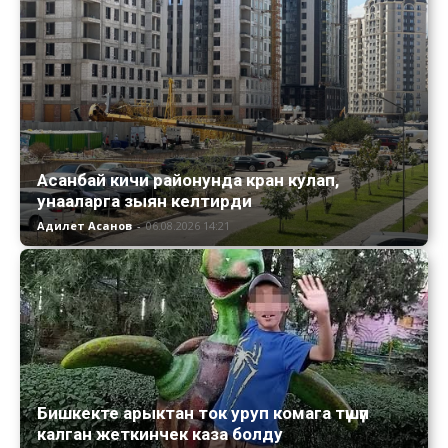
Асанбай кичи районунда кран кулап,
унааларга зыян келтирди
Адилет Асанов
-
06.08.2026 14:21
Бишкекте арыктан ток уруп комага түшүп
калган жеткинчек каза болду