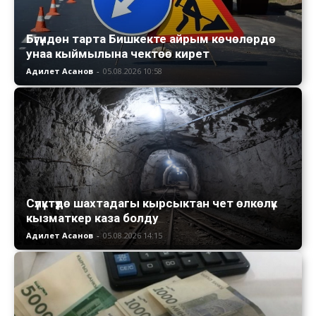
Бүгүндөн тарта Бишкекте айрым көчөлөрдө
унаа кыймылына чектөө кирет
Адилет Асанов
-
05.08.2026 10:58
Сүлүктүдө шахтадагы кырсыктан чет өлкөлүк
кызматкер каза болду
Адилет Асанов
-
05.08.2026 14:15