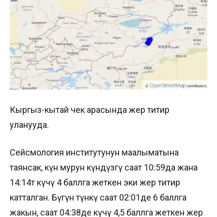
Кыргыз-кытай чек арасында жер титирөө
уланууда.
Сейсмология институтунун маалыматына
таянсак, күн мурун күндүзгү саат 10:59да жана
14:14тө күчү 4 баллга жеткен эки жер титирөө
катталган. Бүгүн түнкү саат 02:01де 6 баллга
жакын, саат 04:38де күчү 4,5 баллга жеткен жер