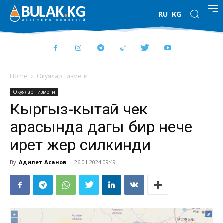
RU
KG
Home
Окуялар тизмеги
Окуялар тизмеги
Кыргыз-кытай чек
арасында дагы бир нече
ирет жер силкинди
By
Адилет Асанов
-
26.01.2024 09:49