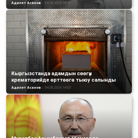
Адилет Асанов
-
06.08.2026 14:18
Кыргызстанда адамдын сөөгүн
крематорийде өрттөөгө тыюу салынды
Адилет Асанов
-
04.08.2026 14:03