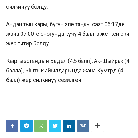
силкинүү болду.
Андан тышкары, бүгүн эле таңкы саат 06:17де
жана 07:00те очогунда күчү 4 баллга жеткен эки
жер титирөө болду.
Кыргызстандын Бедел (4,5 балл), Ак-Шыйрак (4
балла), Ыштык айылдарында жана Кумтөрдө (4
балл) жер силкинүү сезилген.