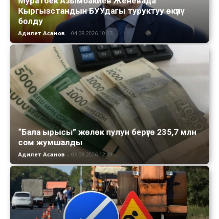
Муратбек Азымбакиев Женевада
Кыргызстандын БУУдагы туруктуу өкүлү
болду
Адилет Асанов
-
04.08.2026 10:07
“Бала ырысы” жөлөк пулун берүүгө 235,7 млн
сом жумшалды
Адилет Асанов
-
06.08.2026 12:19