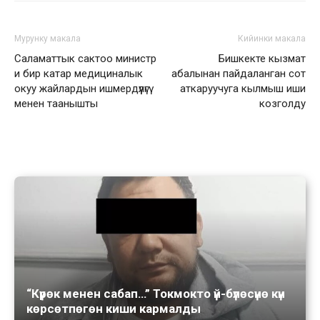
Мурунку макала
Кийинки макала
Саламаттык сактоо министр
Бишкекте кызмат
и бир катар медициналык
абалынан пайдаланган сот
окуу жайлардын ишмердүүлүгү
аткаруучуга кылмыш иши
менен таанышты
козголду
“Күрөк менен сабап…” Токмокто үй-бүлөсүнө күн
көрсөтпөгөн киши кармалды