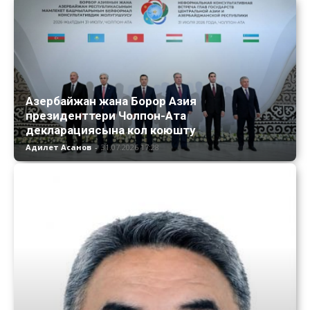
Азербайжан жана Борор Азия
президенттери Чолпон-Ата
декларациясына кол коюшту
Адилет Асанов
-
31.07.2026 17:28