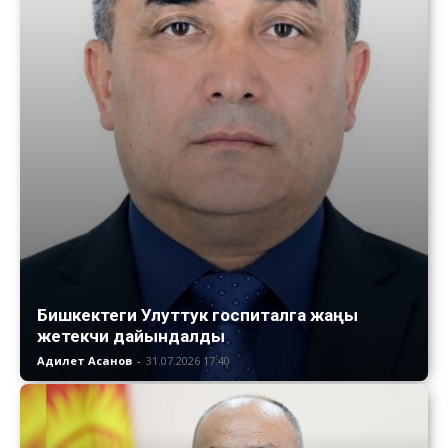
Бишкектеги Улуттук госпиталга жаңы
жетекчи дайындалды
Адилет Асанов
-
31.07.2026 17:40