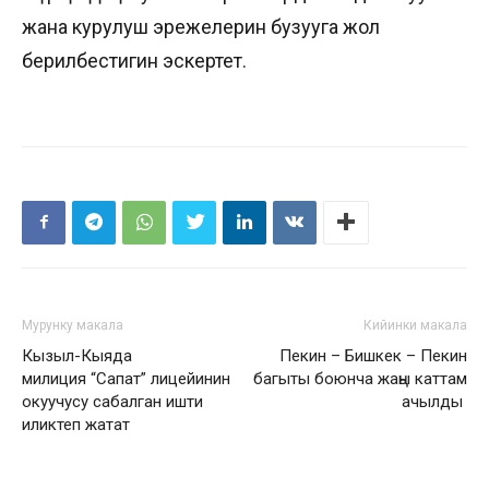
жана курулуш эрежелерин бузууга жол
берилбестигин эскертет.
Мурунку макала
Кийинки макала
Кызыл-Кыяда
Пекин – Бишкек – Пекин
милиция “Сапат” лицейинин
багыты боюнча жаңы каттам
окуучусу сабалган ишти
ачылды
иликтеп жатат