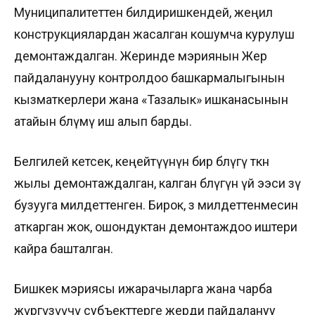
Муниципалитеттен билдиришкендей, жеңил
конструкциялардан жасалган кошумча курулуш
демонтаждалган. Жеринде мэриянын Жер
пайдаланууну контролдоо башкармалыгынын
кызматкерлери жана «Тазалык» ишканасынын
атайын бөлүмү иш алып барды.
Белгилей кетсек, кеңейтүүнүн бир бөлүгү өткөн
жылы демонтаждалган, калган бөлүгүн үй ээси өзү
бузууга милдеттенген. Бирок, өз милдеттенмесин
аткарган жок, ошондуктан демонтаждоо иштери
кайра башталган.
Бишкек мэриясы ижарачыларга жана чарба
жүргүзүүчү субъекттерге жерди пайдалануу