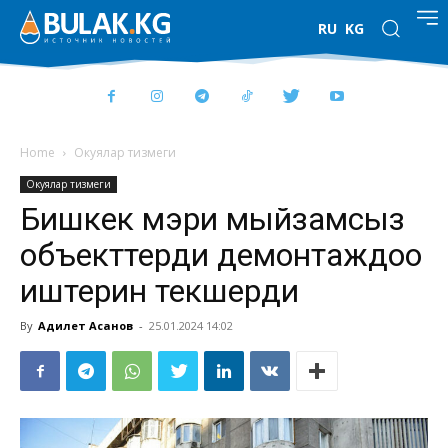
RU
KG
Home
Окуялар тизмеги
Окуялар тизмеги
Бишкек мэри мыйзамсыз
объекттерди демонтаждоо
иштерин текшерди
By
Адилет Асанов
-
25.01.2024 14:02