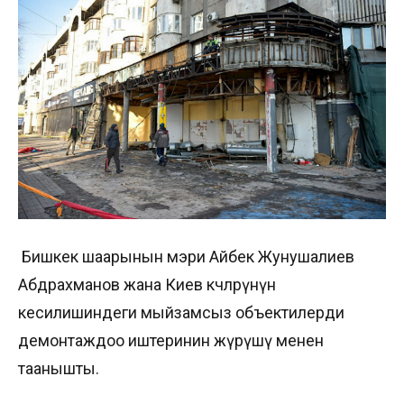
Бишкек шаарынын мэри Айбек Жунушалиев
Абдрахманов жана Киев көчөлөрүнүн
кесилишиндеги мыйзамсыз объектилерди
демонтаждоо иштеринин жүрүшү менен
таанышты.