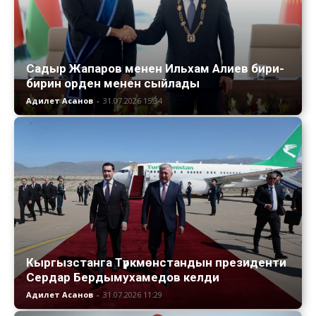
Садыр Жапаров менен Ильхам Алиев бири-
бирин орден менен сыйлады
Адилет Асанов
-
31.07.2026 15:34
Кыргызстанга Түркмөнстандын президенти
Сердар Бердымухамедов келди
Адилет Асанов
-
31.07.2026 11:29