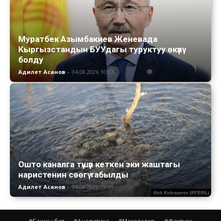
Муратбек Азымбакиев Женевада
Кыргызстандын БУУдагы туруктуу өкүлү
болду
Адилет Асанов
-
04.08.2026 10:07
Ошто каналга түшүп кеткен эки жаштагы
наристенин сөөгү табылды
Адилет Асанов
-
04.08.2026 09:45