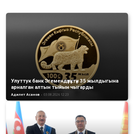
Улуттук банк Эгемендүүлүктүн 35 жылдыгына
арналган алтын тыйын чыгарды
Адилет Асанов
-
03.08.2026 12:23