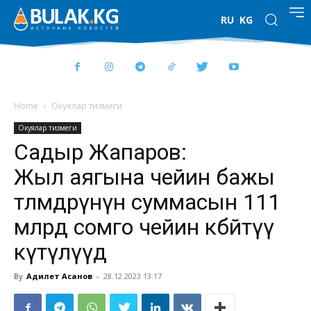
RU
KG
Home
Окуялар тизмеги
Окуялар тизмеги
Садыр Жапаров:
Жыл аягына чейин бажы
төлөмдөрүнүн суммасын 111
млрд сомго чейин көбөйтүү
күтүлүүдө
By
Адилет Асанов
-
28.12.2023 13:17