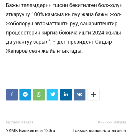
Бажы төлөмдөрүнүн түшүүсүнүн бекитилген болжолун
аткарууну 100% камсыз кылуу жана бажы жол-
жоболорун автоматташтыруу, санариптештирүү
процесстерин киргизүү боюнча ишти 2024-жылы
да улантуу зарыл”, – деп президент Садыр
Жапаров сөзүн жыйынтыктады.
Мурунку макала
Кийинки макала
УКМК Бишкектеги 120га
Токмок шаарында дүкөнгө