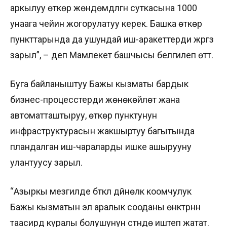
аркылуу өткөрүү жөндөмдүүлүгүн суткасына 1000
унаага чейин жогорулатуу керек. Башка өткөрүү
пункттарында да ушундай иш-аракеттерди жүргүзүү
зарыл”, – деп Мамлекет башчысы белгилеп өттү.
Буга байланыштуу Бажы кызматы бардык
бизнес-процесстерди жөнөкөйлөтүү жана
автоматташтыруу, өткөрүү пунктунун
инфраструктурасын жакшыртуу багытында
пландалган иш-чараларды ишке ашырууну
улантуусу зарыл.
“Азыркы мезгилде бүткүл дүйнөлүк коомчулук
Бажы кызматын эл аралык сооданы өнүктүрүүнүн
таасирдүү куралы болушунун үстүндө иштеп жатат.