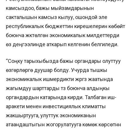
камсыздоо, бажы мыйзамдарынын
сакталышын камсыз кылуу, ошондой эле
республикалык бюджеттин кирешелерин көбөйтүү
боюнча жүктөлгөн экономикалык милдеттерди
өз деңгээлинде аткарып келгенин белгиледи.
“Соңку тарыхыбызда бажы органдары олуттуу
өзгөрүүлөргө дуушар болду. Учурда тышкы
экономикалык ишмердикти жүргүзүү жаатында
жагымдуу шарттарды түзүү боюнча алдыңкы
органдардын катарында кирди. Талбаган иш-
аракети менен инвестициялык климатты
жакшыртууга, улуттук экономиканын
атаандаштыгын жогорулатууга көмөк көрсөтүүнүн