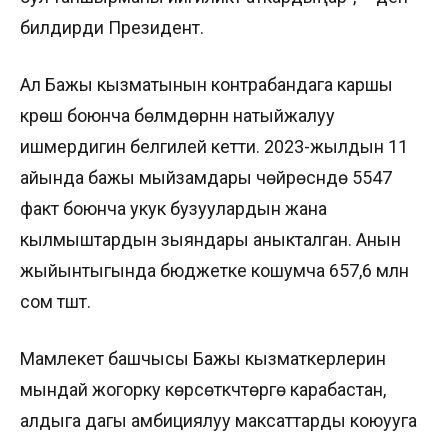
билдирди Президент.
Ал Бажы кызматынын контрабандага каршы
күрөшүү боюнча бөлүмдөрүнүн натыйжалуу
ишмердигин белгилей кетти. 2023-жылдын 11
айында бажы мыйзамдары чөйрөсүндө 5547
факт боюнча укук бузуулардын жана
кылмыштардын зыяндары аныкталган. Анын
жыйынтыгында бюджетке кошумча 657,6 млн
сом түштү.
Мамлекет башчысы Бажы кызматкерлерин
мындай жогорку көрсөткүчтөргө карабастан,
алдыга дагы амбициялуу максаттарды коюууга