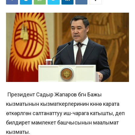
Президент Садыр Жапаров бүгүн Бажы
кызматынын кызматкерлеринин күнүнө карата
өткөрүлгөн салтанаттуу иш-чарага катышты, деп
билдирет мамлекет башчысынын маалымат
кызматы.