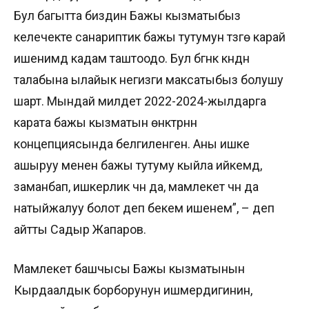
Бул багытта биздин Бажы кызматыбыз
келечекте санариптик бажы тутумун түзүүгө карай
ишенимдүү кадам таштоодо. Бул бүгүнкү күндүн
талабына ылайык негизги максатыбыз болушу
шарт. Мындай милдет 2022-2024-жылдарга
карата бажы кызматын өнүктүрүүнүн
концепциясында белгиленген. Аны ишке
ашыруу менен бажы тутуму кыйла ийкемдүү,
заманбап, ишкерлик үчүн да, мамлекет үчүн да
натыйжалуу болот деп бекем ишенем”, – деп
айтты Садыр Жапаров.
Мамлекет башчысы Бажы кызматынын
Кырдаалдык борборунун ишмердигинин,