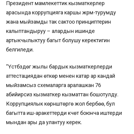
Президент мамлекеттик кызматкерлер
арасында коррупцияга каршы жүрүм-турумду
жана мыйзамды так сактоо принциптерин
калыптандыруу – алардын ишинде
артыкчылыктуу багыт болушу керектигин
белгиледи.
“Үстүбүздөгү жылы бардык кызматкерлерди
аттестациядан өткөрүү менен катар ар кандай
мыйзамсыз схемаларга аралашкан 76
абийирсиз кызматкер кызматтан бошотулду.
Коррупциялык көрүнүштөргө жол бербөө, бул
багытта иш-аракеттерди күчөтүү боюнча иштерди
мындан ары да улантуу керек.