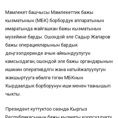
Мамлекет башчысы Мамлекеттик бажы
кызматынын (МБК) борбордук аппаратынын
имаратында жайгашкан бажы кызматынын
музейине барды. Ошондой эле Садыр Жапаров
бажы операцияларынын бардык
деңгээлдеринде ачык-айкындуулугун
камсыздаган, ошондой эле бажы органдарынын
ишинин оперативдүүлүгүн жана натыйжалуулугун
жакшыртууга өбөлгө түзгөн МБКнын
Кырдаалдык борборунун иши менен таанышып
чыкты.
Президент куттуктоо сөзүндө Кыргыз
Республикасынын бажы кызматы коопсуздукту