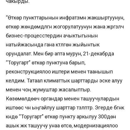
чакырды.
“Өткөрүү пункттарынын инфратүзүмүн жакшыртуунун,
өткөрүү жөндөмдүүлүгүн жогорулатуунун жана жүргүзүлүүчү
бизнес-процесстердин ачыктыгынын
натыйжасында гана күтүлгөн жыйынтык
орундалат. Мен бир апта мурун, 21-декабрда
“Торугарт” өткөрүү пунктуна барып,
реконструкциялоо иштери менен таанышып
келдим. Татаал климаттык шарттарды эске алуу
менен чоң жумуштар жасалыптыр.
Көзөмөлдөөчү органдар менен ташуучулардын
иштөөсү үчүн ыңгайлуу шарттар түзүлүптүр. Эгерде бүгүнкү
күндө “Торугарт” өткөрүү пункту аркылуу 300дөн
ашык жүк ташуучу унаа өтсө, модернизациялоо