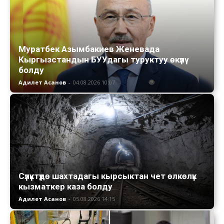
Муратбек Азымбакиев Женевада
Кыргызстандын БУУдагы туруктуу өкүлү
болду
Адилет Асанов
-
04.08.2026 10:07
Сүлүктүдө шахтадагы кырсыктан чет өлкөлүк
кызматкер каза болду
Адилет Асанов
-
05.08.2026 14:15