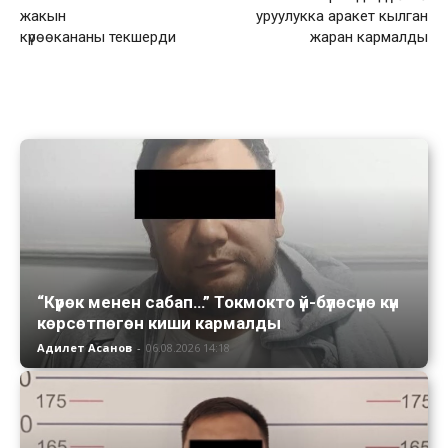
жакын
уруулукка аракет кылган
күрөөкананы текшерди
жаран кармалды
“Күрөк менен сабап…” Токмокто үй-бүлөсүнө күн
көрсөтпөгөн киши кармалды
Адилет Асанов
-
06.08.2026 14:18