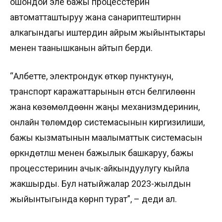
ошондой эле бажы процесстерин
автоматташтыруу жана санариптештирүүнүн
алкагындагы иштердин айрым жыйынтыктары
менен таанышканын айтып берди.
“Албетте, электрондук өткөрүү пунктунун,
транспорт каражаттарынын өтүүсүн белгилөөнүн
жана көзөмөлдөөнүн жаңы механизмдеринин,
онлайн төлөмдөр системасынын киргизилиши,
бажы кызматынын маалыматтык системасын
өркүндөтүлүшү менен бажылык башкаруу, бажы
процесстеринин ачык-айкындуулугу кыйла
жакшырды. Бул натыйжалар 2023-жылдын
жыйынтыгында көрүнүп турат”, – деди ал.