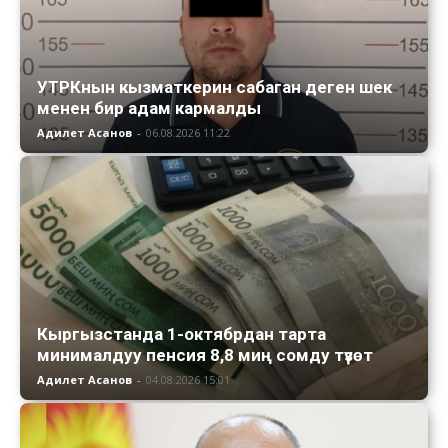
УТРКнын кызматкерин сабаган деген шек
менен бир адам кармалды
Адилет Асанов
-
06.08.2026 11:22
Кыргызстанда 1-октябрдан тарта
минималдуу пенсия 8,8 миң сомду түзөт
Адилет Асанов
-
04.08.2026 15:01