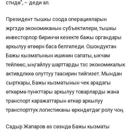
үстүндө”, – деди ал.
Президент тышкы соода операцияларын
жүргүзүүдө экономиканын субъектилери, тышкы
инвесторлор биринчи кезекте бажы органдары
аркылуу өтөөрүн баса белгиледи. Ошондуктан
Бажы кызматынын ишинин сапаты, ыкчам
тейлөөсү, ыңгайлуу шарттарды түзүүсү экономикалык
активдүүлүккө олуттуу таасирин тийгизет. Мындан
сырткары, Бажы кызматынын чек арадагы
өткөрмө пункттары аркылуу товарларды жана
транспорт каражаттарын өткөрүү аркылуу
транспорттук логистиканы өркүндөтүүдөгү ролу чоң.
Садыр Жапаров өз сөзүндө Бажы кызматы