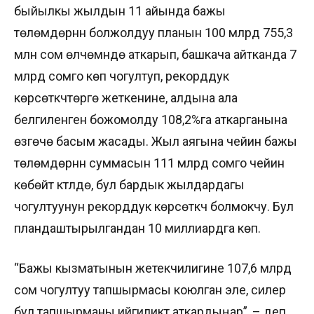
быйылкы жылдын 11 айында бажы
төлөмдөрүнүн болжолдуу планын 100 млрд 755,3
млн сом өлчөмүндө аткарып, башкача айтканда 7
млрд сомго көп чогултуп, рекорддук
көрсөткүчтөргө жеткенине, алдына ала
белгиленген божомолду 108,2%га аткарганына
өзгөчө басым жасады. Жыл аягына чейин бажы
төлөмдөрүнүн суммасын 111 млрд сомго чейин
көбөйтүү күтүлүүдө, бул бардык жылдардагы
чогултуунун рекорддук көрсөткүчү болмокчу. Бул
пландаштырылгандан 10 миллиардга көп.
“Бажы кызматынын жетекчилигине 107,6 млрд
сом чогултуу тапшырмасы коюлган эле, силер
бул тапшырманы ийгиликтүү аткардыңар”, – деп