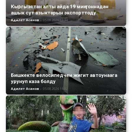
Кыргызстан алты айда 19 миң тоннадан
ашык сүт азыктарын экспорттоду
Адилет Асанов
-
05.08.2026 13:34
Бишкекте велосипедчен жигит автоунаага
урунуп каза болду
Адилет Асанов
-
05.08.2026 11:02