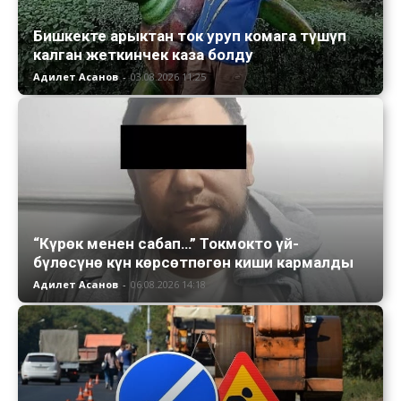
Бишкекте арыктан ток уруп комага түшүп
калган жеткинчек каза болду
Адилет Асанов
-
03.08.2026 11:25
“Күрөк менен сабап…” Токмокто үй-
бүлөсүнө күн көрсөтпөгөн киши кармалды
Адилет Асанов
-
06.08.2026 14:18