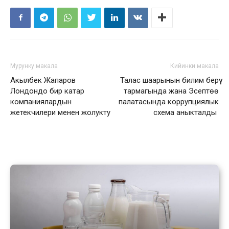
Мурунку макала
Кийинки макала
Акылбек Жапаров
Талас шаарынын билим берүү
Лондондо бир катар
тармагында жана Эсептөө
компаниялардын
палатасында коррупциялык
жетекчилери менен жолукту
схема аныкталды