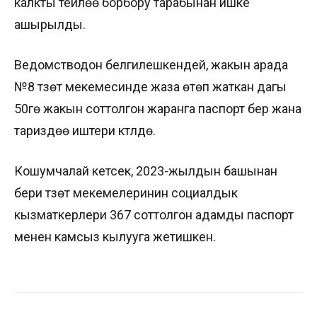
калкты тейлөө борбору тарабынан ишке
ашырылды.
Ведомстводон белгилешкендей, жакын арада
№8 түзөтүү мекемесинде жаза өтөп жаткан дагы
50гө жакын соттолгон жаранга паспорт берүү жана
тариздөө иштери күтүлүүдө.
Кошумчалай кетсек, 2023-жылдын башынан
бери түзөтүү мекемелеринин социалдык
кызматкерлери 367 соттолгон адамды паспорт
менен камсыз кылууга жетишкен.