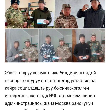
Жаза аткаруу кызматынан билдиришкендей,
паспорттоштуруу соттолгондорду түзөтүү жана
кайра социалдаштыруу боюнча жүргүзүлгөн
иштердин алкагында №8 түзөтүү мекемесинин
администрациясы жана Москва районунун