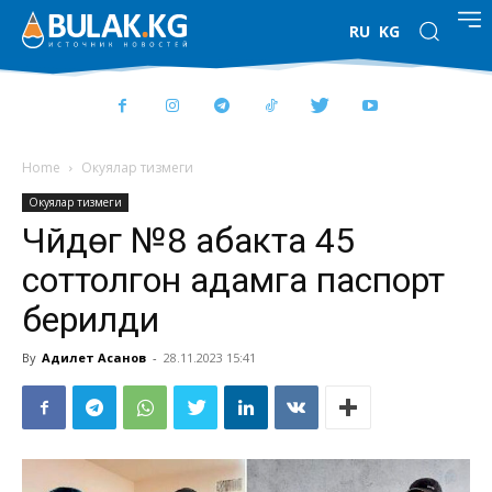
RU
KG
Home
Окуялар тизмеги
Окуялар тизмеги
Чүйдөгү №8 абакта 45
соттолгон адамга паспорт
берилди
By
Адилет Асанов
-
28.11.2023 15:41