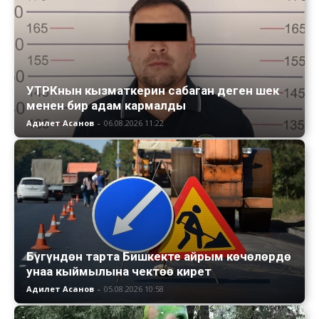
УТРКнын кызматкерин сабаган деген шек
менен бир адам кармалды
Адилет Асанов
-
06.08.2026 11:22
Бүгүндөн тарта Бишкекте айрым көчөлөрдө
унаа кыймылына чектөө кирет
Адилет Асанов
-
05.08.2026 10:58