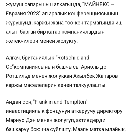
жумуш сапарынын алкагында, “МАЙНЕКС –
Евразия 2023” эл аралык конференциясынын
жүрүшүндө, каржы жана тоо-кен тармагында иш
алып барган бир катар компаниялардын
жетекчилери менен жолукту.
Алгач, британиялык “Rotschild and
Co”компаниясынын башчысы Ариэль де
Ротшильд менен жолуккан Акылбек Жапаров
каржы маселелерин кенен талкуулашты.
Андан соң “Franklin and Templton”
инвестициялык фондунун аткаруучу директору
Мариус Дэн менен жолугуп, активдерди
башкаруу боюнча сүйлөштү. Маалыматка ылайык,