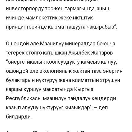
инвесторлорду тоо-кен тармагында, анын
ичинде мамлекеттик-жеке өнөктөштүк
принциптеринде кызматташууга чакырабыз”.
Ошондой эле Маанилүү минералдар боюнча
тегерек столго катышкан Акылбек Жапаров
“энергетикалык коопсуздукту камсыз кылуу,
ошондой эле экологиялык жактан таза энергия
булактарын өнүктүрүү жана климаттын өзгөрүшүнө
каршы күрөшүү максатында Кыргыз
Республикасы маанилүү пайдалуу кендерди
казып алууну өнүктүрүүгө кызыкдар”, – деп
билдирди.