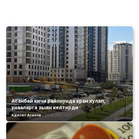
Асанбай кичи районунда кран кулап,
унааларга зыян келтирди
Адилет Асанов
-
06.08.2026 14:21