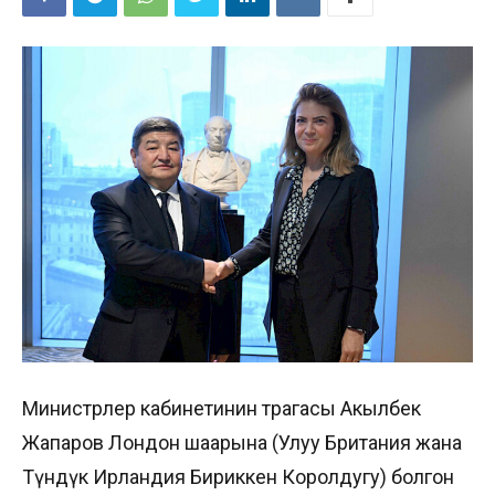
Министрлер кабинетинин төрагасы Акылбек
Жапаров Лондон шаарына (Улуу Британия жана
Түндүк Ирландия Бириккен Королдугу) болгон