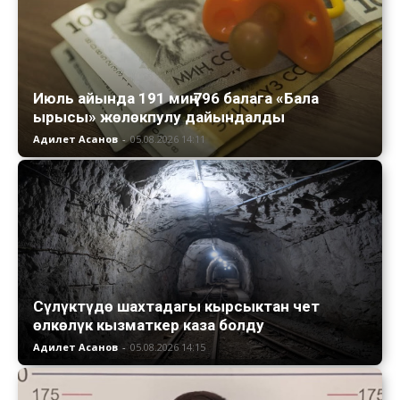
Июль айында 191 миң 796 балага «Бала
ырысы» жөлөкпулу дайындалды
Адилет Асанов
-
05.08.2026 14:11
Сүлүктүдө шахтадагы кырсыктан чет
өлкөлүк кызматкер каза болду
Адилет Асанов
-
05.08.2026 14:15