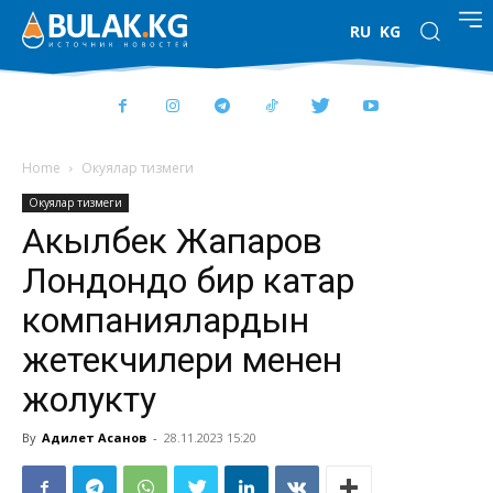
RU
KG
Home
Окуялар тизмеги
Окуялар тизмеги
Акылбек Жапаров
Лондондо бир катар
компаниялардын
жетекчилери менен
жолукту
By
Адилет Асанов
-
28.11.2023 15:20