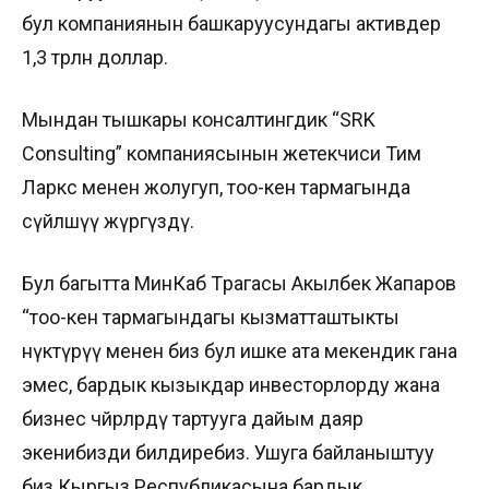
бул компаниянын башкаруусундагы активдер
1,3 трлн доллар.
Мындан тышкары консалтингдик “SRK
Consulting” компаниясынын жетекчиси Тим
Ларкс менен жолугуп, тоо-кен тармагында
сүйлөшүү жүргүздү.
Бул багытта МинКаб Төрагасы Акылбек Жапаров
“тоо-кен тармагындагы кызматташтыкты
өнүктүрүү менен биз бул ишке ата мекендик гана
эмес, бардык кызыкдар инвесторлорду жана
бизнес чөйрөлөрдү тартууга дайым даяр
экенибизди билдиребиз. Ушуга байланыштуу
биз Кыргыз Республикасына бардык