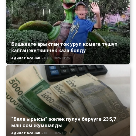
Бишкекте арыктан ток уруп комага түшүп
калган жеткинчек каза болду
Адилет Асанов
-
03.08.2026 11:25
“Бала ырысы” жөлөк пулун берүүгө 235,7
млн сом жумшалды
Адилет Асанов
-
06.08.2026 12:19