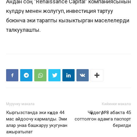
Андан соң “Renaissance Capital” компаниясынын
өкүлдөрү менен жолугуп, инвестиция тартуу
боюнча эки тарапты кызыктырган маселелерди
талкуулашты.
Мурунку макала
Кийинки макала
Кыргызстанда эки күндө 44
Чүйдөгү №8 абакта 45
мас айдоочу кармалды. Эми
соттолгон адамга паспорт
алар унаа башкаруу укугунан
берилди
ажыратылат