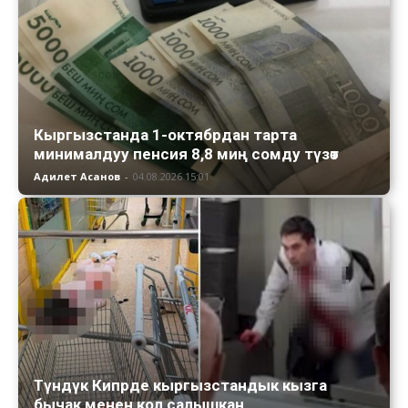
Кыргызстанда 1-октябрдан тарта
минималдуу пенсия 8,8 миң сомду түзөт
Адилет Асанов
-
04.08.2026 15:01
Түндүк Кипрде кыргызстандык кызга
бычак менен кол салышкан