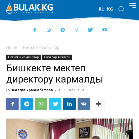
RU
KG
Home
Негизги жаңылыктар
Негизги жаңылыктар
Окуялар тизмеги
Бишкекте мектеп
директору кармалды
By
Жазгул Урмамбетова
-
01.09.2023 11:59