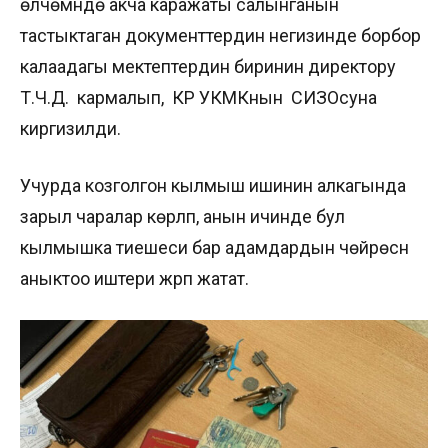
өлчөмүндө акча каражаты салынганын
тастыктаган документтердин негизинде борбор
калаадагы мектептердин биринин директору
Т.Ч.Д. кармалып, КР УКМКнын СИЗОсуна
киргизилди.
Учурда козголгон кылмыш ишинин алкагында
зарыл чаралар көрүлүп, анын ичинде бул
кылмышка тиешеси бар адамдардын чөйрөсүн
аныктоо иштери жүрүп жатат.