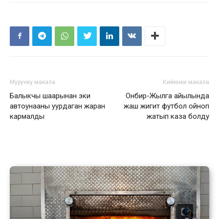
Мурунку макала
Кийинки макала
Балыкчы шаарынан эки
Онбир-Жылга айылында
автоунааны уурдаган жаран
жаш жигит футбол ойноп
кармалды
жатып каза болду