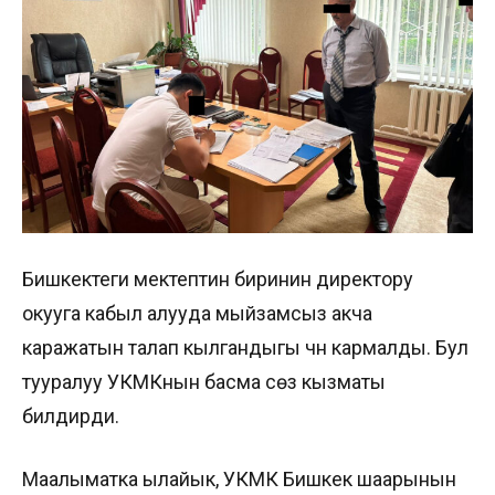
Бишкектеги мектептин биринин директору
окууга кабыл алууда мыйзамсыз акча
каражатын талап кылгандыгы үчүн кармалды. Бул
тууралуу УКМКнын басма сөз кызматы
билдирди.
Маалыматка ылайык, УКМК Бишкек шаарынын