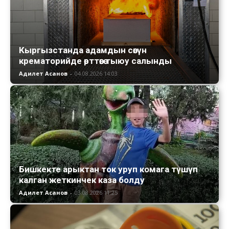
Кыргызстанда адамдын сөөгүн
крематорийде өрттөөгө тыюу салынды
Адилет Асанов
-
04.08.2026 14:03
Бишкекте арыктан ток уруп комага түшүп
калган жеткинчек каза болду
Адилет Асанов
-
03.08.2026 11:25