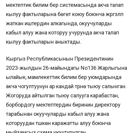
мектептик билим берүү системасында акча талап
кылуу фактыларына бөгөт коюу боюнча жүргүзүлүп
жаткан иштердин алкагында, окуучуларды
кабыл алуу жана которуу учурунда акча талап
кылуу фактыларын аныктады.
Кыргыз Республикасынын Президентинин
2023-жылдын 26-майындагы No136 Жарлыгына
ылайык, мамлекеттик билим берүү уюмдарында
акча чогултуунун ар кандай түрүнө тыюу салынган.
Жогоруда айтылган тыюу салууга карабастан,
борбордогу мектептердин биринин директору
тарабынан окуучуларды кабыл алуу жана
которуудан түшкөн каражатты алуу боюнча
мыйзамсыз схема уюштурулган.