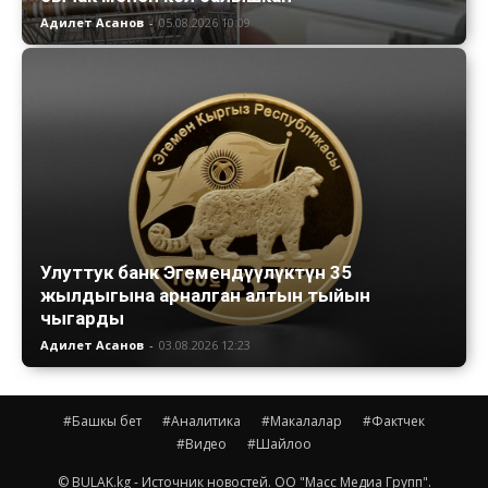
Адилет Асанов
-
05.08.2026 10:09
Улуттук банк Эгемендүүлүктүн 35
жылдыгына арналган алтын тыйын
чыгарды
Адилет Асанов
-
03.08.2026 12:23
#Башкы бет
#Аналитика
#Макалалар
#Фактчек
#Видео
#Шайлоо
© BULAK.kg - Источник новостей. ОО "Масс Медиа Групп".