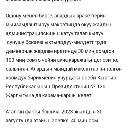
Ошону менен бирге, алардын аракеттерин
мыйзамдаштыруу максатында окуу жайдын
администрациясынын катуу талап кылуу
сунушу боюнча ыктыярдуу-милдеттүү түрдө
демөөрчүлүк жардам иретинде 30 миң сомдон
100 миң сомго чейин акча каражаты депозитке
салынган. Алардын мындай максаттар үчүн түзүлгөн
коомдук бирикменин учурдагы эсеби Кыргыз
Республикасынын Президентинин № 136
Жарлыгына да карама-каршы келет.
Аталган факты боюнча, 2023-жылдын 30-
августунда атайын эсепке 40 миң сом