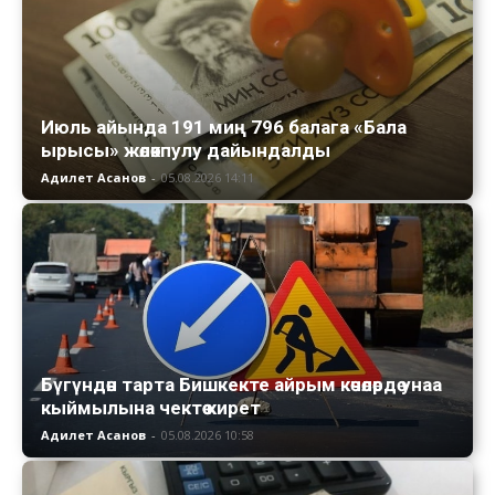
Июль айында 191 миң 796 балага «Бала
ырысы» жөлөкпулу дайындалды
Адилет Асанов
-
05.08.2026 14:11
Бүгүндөн тарта Бишкекте айрым көчөлөрдө унаа
кыймылына чектөө кирет
Адилет Асанов
-
05.08.2026 10:58