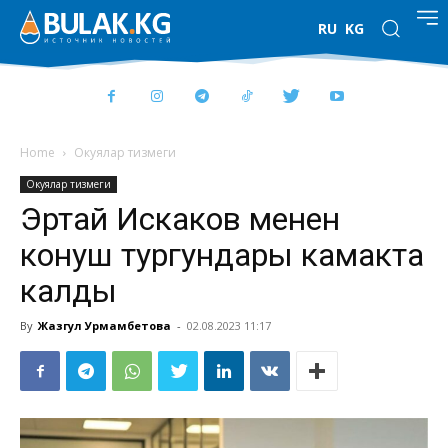
RU
KG
Home
Окуялар тизмеги
Окуялар тизмеги
Эртай Искаков менен
конуш тургундары камакта
калды
By
Жазгул Урмамбетова
-
02.08.2023 11:17