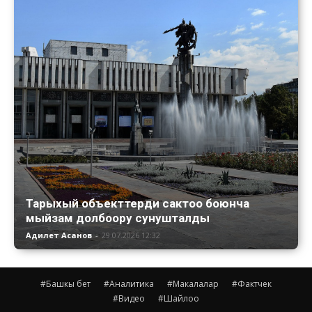
Тарыхый объекттерди сактоо боюнча
мыйзам долбоору сунушталды
Адилет Асанов
-
29.07.2026 12:32
#Башкы бет
#Аналитика
#Макалалар
#Фактчек
#Видео
#Шайлоо