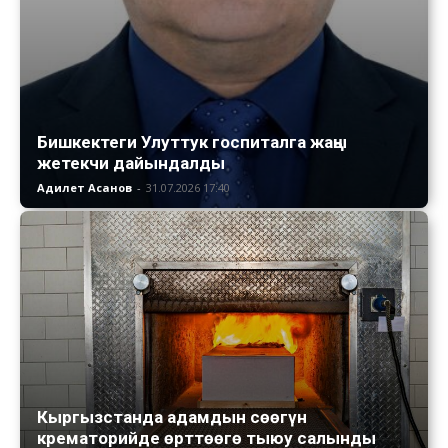
Бишкектеги Улуттук госпиталга жаңы
жетекчи дайындалды
Адилет Асанов
-
31.07.2026 17:40
Кыргызстанда адамдын сөөгүн
крематорийде өрттөөгө тыюу салынды