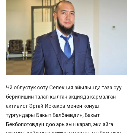
Чүй облустук соту Селекция айылында таза суу
берилишин талап кылган акцияда кармалган
активист Эртай Искаков менен конуш
тургундары Бакыт Балбаевдин, Бакыт
Бекболотовдун доо арызын карап, эки айга