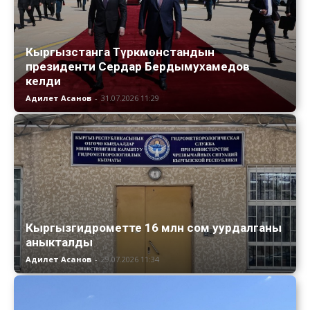
Кыргызстанга Түркмөнстандын
президенти Сердар Бердымухамедов
келди
Адилет Асанов
-
31.07.2026 11:29
Кыргызгидрометте 16 млн сом уурдалганы
аныкталды
Адилет Асанов
-
29.07.2026 11:34