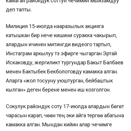
камаган райондук соттун чечимин мыйзамдуу
деп тапты.
Милиция 15-июлда нааразылык акцияга
катышкан бир нече кишини суракка чакырып,
алардын ичинен митингди видеого тартып,
Инстаграм аркылуу түз эфирге чыгарган Эртай
Искаковду, жергиликтүү тургундар Бакыт Балбаев
менен Бактыбек Бекболотовду камакка алган.
Аларга «жол тосууну уюштурган, бейбаштык
кылган» деген берене менен иш козголгон.
Сокулук райондук соту 17-июлда алардын бөгөт
чарасын карап, үчөөн тең эки айга тергөө абагына
камакка алган. Мындан кийин алар чечимге