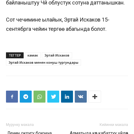
байланыштуу Чүй облустук сотуна даттанышкан.
Сот чечимине ылайык, Эртай Искаков 15-
сентябрга чейин тергөө абагында болот.
ТЕГТЕР
камак
Эртай Искаков
Эртай Искаков менен конуш тургундары
Мурунку макала
Кийинки макала
Ленин округу боюнча
Алматыда көп кабаттуу үйдөн