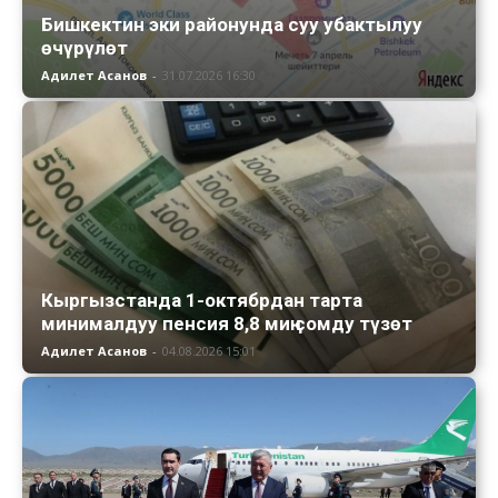
Бишкектин эки районунда суу убактылуу
өчүрүлөт
Адилет Асанов
-
31.07.2026 16:30
Кыргызстанда 1-октябрдан тарта
минималдуу пенсия 8,8 миң сомду түзөт
Адилет Асанов
-
04.08.2026 15:01