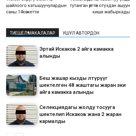
шайлоого катышуучулардын
тутанган өрттөн отуздан ашуун
саны 14кө жетти
киши жабыркады
ТИЕШЕЛҮҮ МАКАЛАЛАР
УШУЛ АВТОРДОН
Эртай Искаков 2 айга камакка
алынды
Беш жашар кызды өлтүрүүгө
шектелген 48 жаштагы жаран эки
айга камакка алынды
Селекциядагы жолду тосууга
шектелип Искаков жана 2 жаран
кармалды