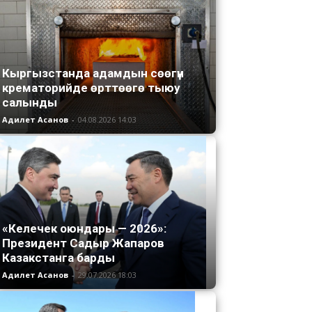
Кыргызстанда адамдын сөөгүн
крематорийде өрттөөгө тыюу
салынды
Адилет Асанов
-
04.08.2026 14:03
«Келечек оюндары — 2026»:
Президент Садыр Жапаров
Казакстанга барды
Адилет Асанов
-
29.07.2026 18:03