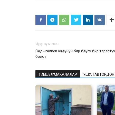
Мурунку макала
Садыгалиев көчөсүнүн бир бөлүгү бир тараптуу
болот
ТИЕШЕЛҮҮ МАКАЛАЛАР
УШУЛ АВТОРДОН