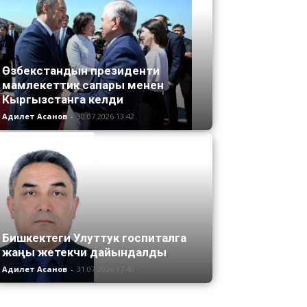
Өзбекстандын президенти
мамлекеттик сапары менен
Кыргызстанга келди
Адилет Асанов
-
30.07.2026 13:42
Бишкектеги Улуттук госпиталга
жаңы жетекчи дайындалды
Адилет Асанов
-
31.07.2026 17:40