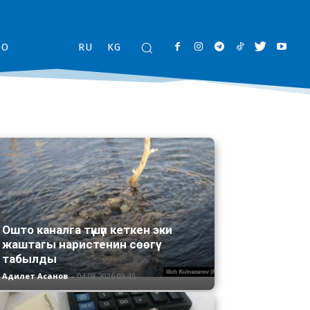
ОО
RU
KG
Ошто каналга түшүп кеткен эки
жаштагы наристенин сөөгү
табылды
Адилет Асанов
-
04.08.2026 09:45