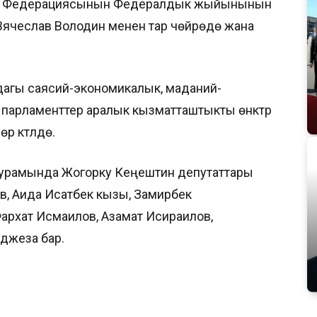
ия Федерациясынын Федералдык жыйынынын
ячеслав Володин менен тар чөйрөдө жана
дагы саясий-экономикалык, маданий-
парламенттер аралык кызматташтыкты өнүктүрүү
 күтүлүүдө.
курамында Жогорку Кеңештин депутаттары
в, Аида Исатбек кызы, Замирбек
архат Исмаилов, Азамат Исираилов,
джеза бар.