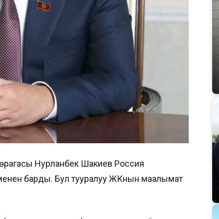
 төрагасы Нурланбек Шакиев Россия
енен барды. Бул тууралуу ЖКнын маалымат