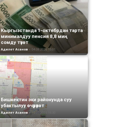
Кыргызстанда 1-октябрдан тарта
минималдуу пенсия 8,8 миң
сомду түзөт
Адилет Асанов
-
04.08.2026 15:01
Бишкектин эки районунда суу
убактылуу өчүрүлөт
Адилет Асанов
-
31.07.2026 16:30