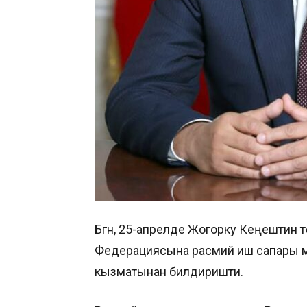
Бүгүн, 25-апрелде Жогорку Кеңештин
Федерациясына расмий иш сапары м
кызматынан билдиришти.