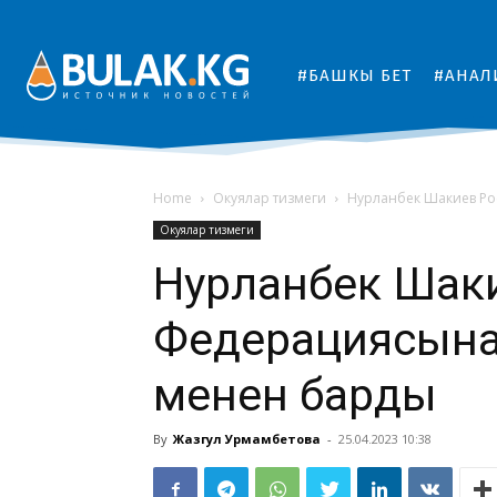
#БАШКЫ БЕТ
#АНАЛ
Home
Окуялар тизмеги
Нурланбек Шакиев Ро
Окуялар тизмеги
Нурланбек Шак
Федерациясына
менен барды
By
Жазгул Урмамбетова
-
25.04.2023 10:38