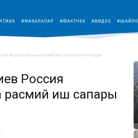
ИТИКА
#МАКАЛАЛАР
#ФАКТЧЕК
#ВИДЕО
#ШАЙЛ
ссия Федерациясына расмий иш сапары менен барды
иев Россия
 расмий иш сапары