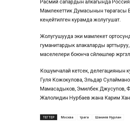
Расмий сапардын алкагында Росс
Мамлекеттик Думасынын төрагасы В
кеңейтилген курамда жолугушат.
Жолугушууда эки мамлекет ортосун
гуманитардык алакаларды арттыруу, 
маселелери боюнча сүйлөшүүлөр жүргүзүлөрү
Кошумчалай кетсек, делегациянын 
Гуля Кожокулова, Эльдар Сулаймано
Мамасадыков, Эмилбек Джусупов, Ф
Жалолидин Нурбаев жана Карим Хан
ТЕГТЕР
Москва
төрага
Шакиев Нурлан