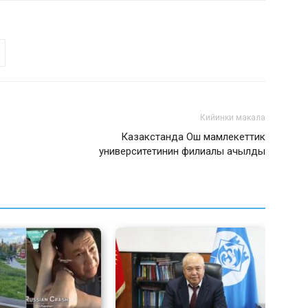
Кийинки макала
Казакстанда Ош мамлекеттик
университетинин филиалы ачылды