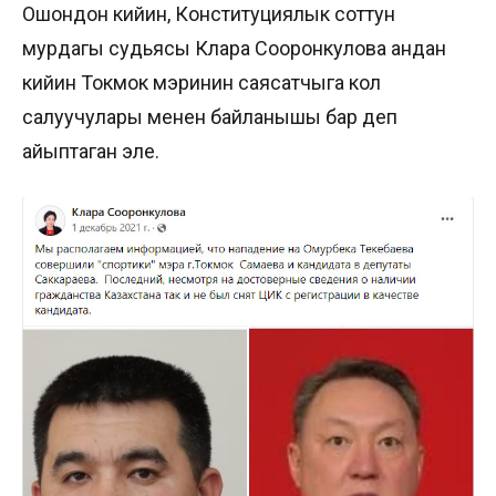
Ошондон кийин, Конституциялык соттун
мурдагы судьясы Клара Сооронкулова андан
кийин Токмок мэринин саясатчыга кол
салуучулары менен байланышы бар деп
айыптаган эле.