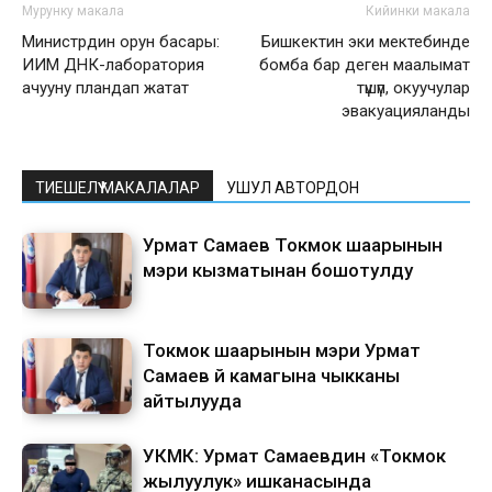
Мурунку макала
Кийинки макала
Министрдин орун басары:
Бишкектин эки мектебинде
ИИМ ДНК-лаборатория
бомба бар деген маалымат
ачууну пландап жатат
түшүп, окуучулар
эвакуацияланды
ТИЕШЕЛҮҮ МАКАЛАЛАР
УШУЛ АВТОРДОН
Урмат Самаев Токмок шаарынын
мэри кызматынан бошотулду
Токмок шаарынын мэри Урмат
Самаев үй камагына чыкканы
айтылууда
УКМК: Урмат Самаевдин «Токмок
жылуулук» ишканасында