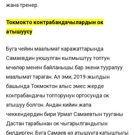
жана тренер.
Токмокто контрабандачылардын ок
атышуусу
Буга чейин маалымат каражаттарында
Самаевдин уюшулган кылмыштуу топтун
мүчөлөрү менен байланышы бар экени тууралуу
маалымат тараган. Ал эми, 2019-жылдын
башында Токмоктон алыс эмес жерде
контрабандачы топторунун ортосунда ок
атышуу болгон. Андан кийин жапа
чеккендердин бири Урмат Самаевтын тууганы
Дастан тарабынан ок чыгарылгандыгын
билдирген. Буга Самаев өзү атышууга катыштыгы