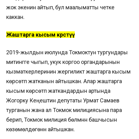
жок экенин айтып, бул маалыматты четке
каккан.
Жаштарга кысым көрсөтүү
2019-жылдын июлунда Токмоктун тургундары
митингге чыгып, укук коргоо органдарынын
кызматкерлеринин жергиликтүү жаштарга кысым
көрсөтүп жатканын айтышкан. Алар жаштарга
кысым көрсөтүп жаткандардын артында
Жогорку Кеңештин депутаты Урмат Самаев
турганын жана ал Токмок милициясына пара
берип, Токмок милиция бөлүмүнүн башчысын
көзөмөлдөгөнүн айтышкан.