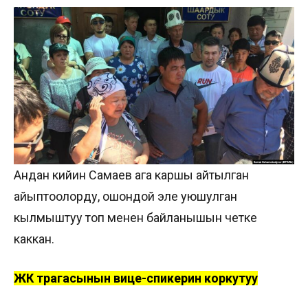
Андан кийин Самаев ага каршы айтылган
айыптоолорду, ошондой эле уюшулган
кылмыштуу топ менен байланышын четке
каккан.
ЖК төрагасынын вице-спикерин коркутуу