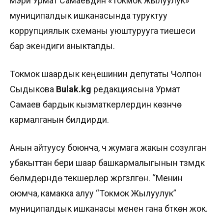
мэри Урмат Самаевдин «Токмок жылуулук»
муниципалдык ишканасында туруктуу
коррупциялык схеманы уюштурууга тиешеси
бар экендиги аныкталды.
Токмок шаардык кеңешинин депутаты Чолпон
Сыдыкова
Bulak.kg
редакциясына Урмат
Самаев бардык кызматкерлердин көзүнчө
кармалганын билдирди.
Анын айтуусу боюнча, үч жумага жакын созулган
убакыттан бери шаар башкармалыгынын түзүмдүк
бөлүмдөрүндө текшерүүлөр жүргүзүлгөн. “Менин
оюмча, камакка алуу “Токмок Жылуулук”
муниципалдык ишканасы менен гана бүткөн жок.