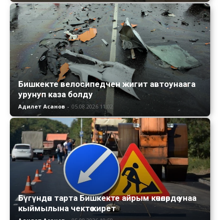
Бишкекте велосипедчен жигит автоунаага
урунуп каза болду
Адилет Асанов
-
05.08.2026 11:02
Бүгүндөн тарта Бишкекте айрым көчөлөрдө унаа
кыймылына чектөө кирет