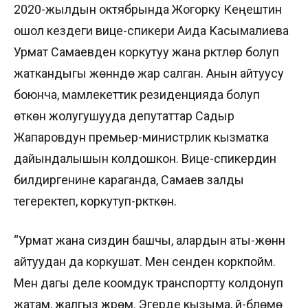
2020-жылдын октябрында Жогорку Кеңештин
ошол кездеги вице-спикери Аида Касымалиева
Урмат Самаевден коркутуу жана үркүтүүлөр болуп
жаткандыгы жөнүндө жар салган. Анын айтуусу
боюнча, мамлекеттик резиденцияда болуп
өткөн жолугушууда депутаттар Садыр
Жапаровдун премьер-министрлик кызматка
дайындалышын колдошкон. Вице-спикердин
билдиргенине караганда, Самаев залды
тегеректеп, коркутуп-үркүткөн.
“Урмат жана сиздин башчы, алардын аты-жөнүн
айтуудан да коркушат. Мен сенден коркпойм.
Мен дагы деле коомдук транспортту колдонуп
жатам, жалгыз жүрөм. Эгерде кызыма, үй-бүлөмө