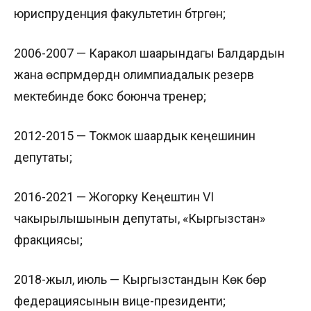
юриспруденция факультетин бүтүргөн;
2006-2007 — Каракол шаарындагы Балдардын
жана өспүрүмдөрдүн олимпиадалык резерв
мектебинде бокс боюнча тренер;
2012-2015 — Токмок шаардык кеңешинин
депутаты;
2016-2021 — Жогорку Кеңештин VI
чакырылышынын депутаты, «Кыргызстан»
фракциясы;
2018-жыл, июль — Кыргызстандын Көк бөрү
федерациясынын вице-президенти;