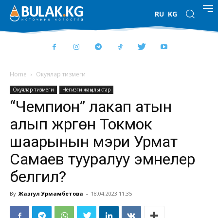
RU
KG
Home
Окуялар тизмеги
Окуялар тизмеги
Негизги жаңылыктар
“Чемпион” лакап атын
алып жүргөн Токмок
шаарынын мэри Урмат
Самаев тууралуу эмнелер
белгилүү?
By
Жазгул Урмамбетова
-
18.04.2023 11:35