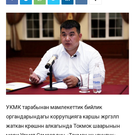
УКМК тарабынан мамлекеттик бийлик
органдарындагы коррупцияга каршы жүргүзүлүп
жаткан күрөшүүнүн алкагында Токмок шаарынын