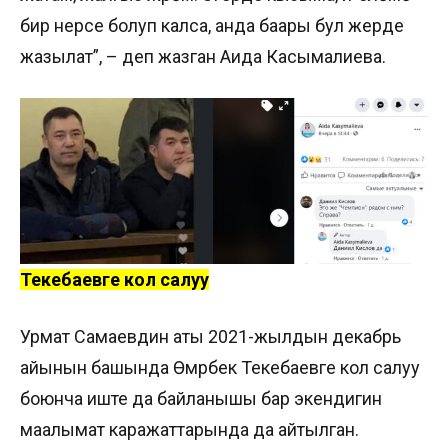
бир нерсе болуп калса, анда баары бул жерде
жазылат”, – деп жазган Аида Касымалиева.
Текебаевге кол салуу
Урмат Самаевдин аты 2021-жылдын декабрь
айынын башында Өмүрбек Текебаевге кол салуу
боюнча иште да байланышы бар экендигин
маалымат каражаттарында да айтылган.