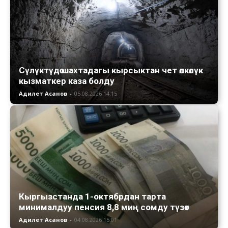
Сүлүктүдө шахтадагы кырсыктан чет өлкөлүк
кызматкер каза болду
Адилет Асанов
-
05.08.2026 14:15
Кыргызстанда 1-октябрдан тарта
минималдуу пенсия 8,8 миң сомду түзөт
Адилет Асанов
-
04.08.2026 15:01