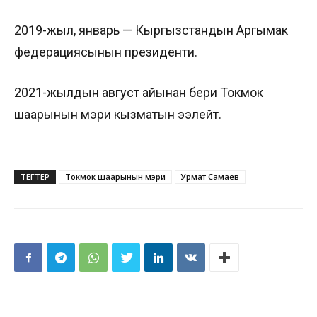
2019-жыл, январь — Кыргызстандын Аргымак
федерациясынын президенти.
2021-жылдын август айынан бери Токмок
шаарынын мэри кызматын ээлейт.
ТЕГТЕР
Токмок шаарынын мэри
Урмат Самаев