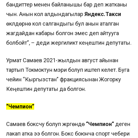
бандиттер менен байланышы бар деп жатканы
чын. Анын кол алдындагылар
Яндекс.Такси
өкүлдөрүнө кол салгандыгы бул анын аталган
жагдайдан кабары болгон эмес деп айтууга
болбойт”, – деди жергиликтүү кеңештин депутаты.
Урмат Самаев 2021-жылдын август айынан
тартып Токмоктун мэри болуп иштеп келет. Буга
чейин “Кыргызстан” фракциясынан Жогорку
Кеңештин депутаты да болгон.
“Чемпион”
Самаев боксчу болуп жүргөндө
“Чемпион”
деген
лакап атка ээ болгон. Бокс боюнча спорт чебери