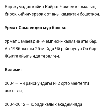
Бир жумадан кийин Кайрат Чокеев кармалып,
бирок кийинчерээк сот аны камактан бошоткон.
Урмат Самаевдин өмүр баяны:
Урмат Самаевдин «чемпион» каймана аты бар.
Ал 1986-жылы 25-майда Чүй районунун Он бир-
Жылга айылында төрөлгөн.
Билими:
2004 — Чүй районундагы №2 орто мектепти
аяктаган;
2004-2012 — Юридикалык академияда