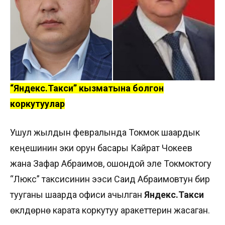
“Яндекс.Такси” кызматына болгон
коркутуулар
Ушул жылдын февралында Токмок шаардык
кеңешинин эки орун басары Кайрат Чокеев
жана Зафар Абраимов, ошондой эле Токмоктогу
“Люкс” таксисинин ээси Саид Абраимовтун бир
тууганы шаарда офиси ачылган
Яндекс.Такси
өкүлдөрүнө карата коркутуу аракеттерин жасаган.