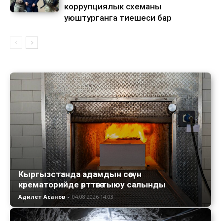
коррупциялык схеманы
уюштурганга тиешеси бар
Кыргызстанда адамдын сөөгүн
крематорийде өрттөөгө тыюу салынды
Адилет Асанов
-
04.08.2026 14:03