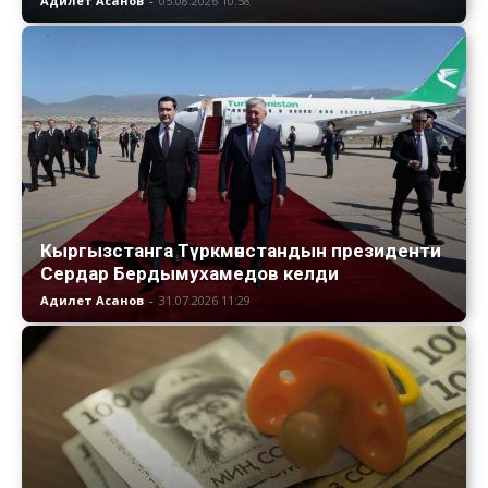
Адилет Асанов
-
05.08.2026 10:58
Кыргызстанга Түркмөнстандын президенти
Сердар Бердымухамедов келди
Адилет Асанов
-
31.07.2026 11:29