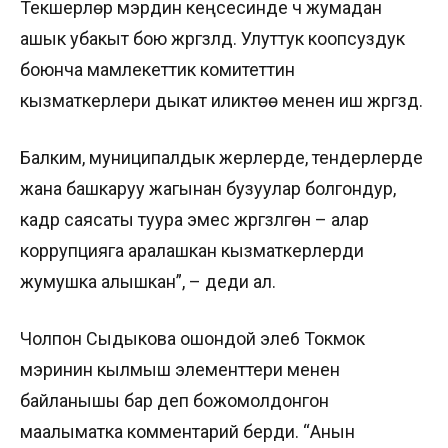
Текшерүүлөр мэрдин кеңсесинде үч жумадан
ашык убакыт бою жүргүзүлдү. Улуттук коопсуздук
боюнча мамлекеттик комитеттин
кызматкерлери дыкат иликтөө менен иш жүргүздү.
Балким, муниципалдык жерлерде, тендерлерде
жана башкаруу жагынан бузуулар болгондур,
кадр саясаты туура эмес жүргүзүлгөн – алар
коррупцияга аралашкан кызматкерлерди
жумушка алышкан”, – деди ал.
Чолпон Сыдыкова ошондой эле6 Токмок
мэринин кылмыш элементтери менен
байланышы бар деп божомолдонгон
маалыматка комментарий берди. “Анын