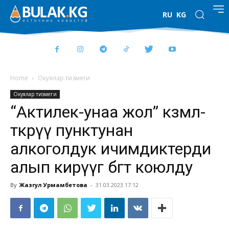
RU
KG
Home
Окуялар тизмеги
Окуялар тизмеги
“Актилек-унаа жол” көзөмөл-
өткөрүү пунктунан
алкоголдук ичимдиктерди
алып кирүүгө бөгөт коюлду
By
Жазгул Урмамбетова
-
31.03.2023 17:12