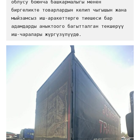
облусу боюнча башкармалыгы менен 
биргеликте товарлардын келип чыгышын жана 
мыйзамсыз иш-аракеттерге тиешеси бар 
адамдарды аныктоого багытталган текшерүү 
иш-чаралары жүргүзүлүүдө.