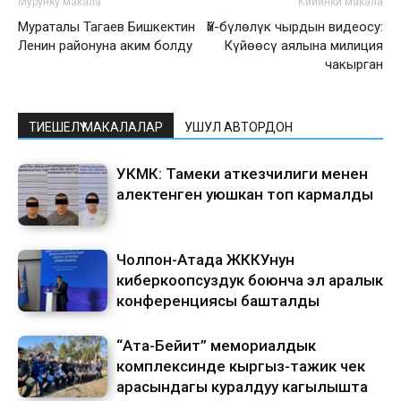
Мурунку макала
Кийинки макала
Мураталы Тагаев Бишкектин
Үй-бүлөлүк чырдын видеосу:
Ленин районуна аким болду
Күйөөсү аялына милиция
чакырган
ТИЕШЕЛҮҮ МАКАЛАЛАР
УШУЛ АВТОРДОН
УКМК: Тамеки аткезчилиги менен
алектенген уюшкан топ кармалды
Чолпон-Атада ЖККУнун
киберкоопсуздук боюнча эл аралык
конференциясы башталды
“Ата-Бейит” мемориалдык
комплексинде кыргыз-тажик чек
арасындагы куралдуу кагылышта