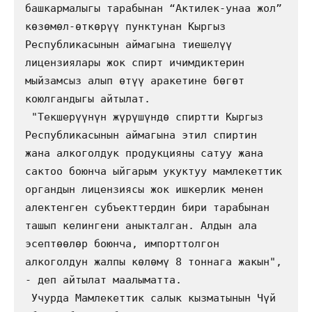
башкармалыгы тарабынан “Актилек-унаа жол” 
көзөмөл-өткөрүү пунктунан Кыргыз 
Республикасынын аймагына тиешелүү 
лицензиялары жок спирт ичимдиктерин 
мыйзамсыз алып өтүү аракетине бөгөт 
коюлгандыгы айтылат. 

 "Текшерүүнүн жүрүшүндө спиртти Кыргыз 
Республикасынын аймагына этил спиртин 
жана алкоголдук продукцияны сатуу жана 
сактоо боюнча ыйгарым укуктуу мамлекеттик 
органдын лицензиясы жок ишкерлик менен 
алектенген субъекттердин бири тарабынан 
ташып келингени аныкталган. Алдын ала 
эсептөөлөр боюнча, импорттолгон 
алкоголдун жалпы көлөмү 8 тоннага жакын", 
- деп айтылат маалыматта.

 Учурда Мамлекеттик салык кызматынын Чүй 