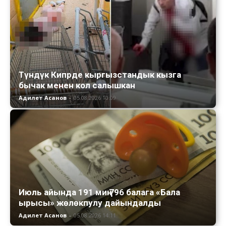
Түндүк Кипрде кыргызстандык кызга
бычак менен кол салышкан
Адилет Асанов
-
05.08.2026 10:09
Июль айында 191 миң 796 балага «Бала
ырысы» жөлөкпулу дайындалды
Адилет Асанов
-
05.08.2026 14:11