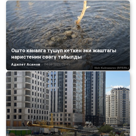
Ошто каналга түшүп кеткен эки жаштагы
наристенин сөөгү табылды
Адилет Асанов
-
04.08.2026 09:45