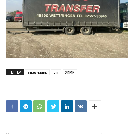
ТЕГТЕР
аткезчилик
бөгөт
УКМК