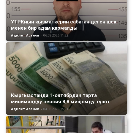
УТРКнын кызматкерин сабаган деген шек
менен бир адам кармалды
Адилет Асанов
-
06.08.2026 11:22
Кыргызстанда 1-октябрдан тарта
минималдуу пенсия 8,8 миң сомду түзөт
Адилет Асанов
-
04.08.2026 15:01