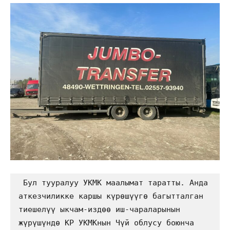
 Бул тууралуу УКМК маалымат таратты. Анда 
аткезчиликке каршы күрөшүүгө багытталган 
тиешелүү ыкчам-издөө иш-чараларынын 
жүрүшүндө КР УКМКнын Чүй облусу боюнча 