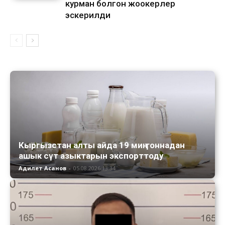
курман болгон жоокерлер
эскерилди
Кыргызстан алты айда 19 миң тоннадан
ашык сүт азыктарын экспорттоду
Адилет Асанов
-
05.08.2026 13:34