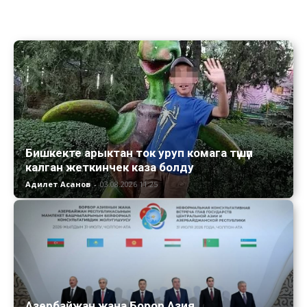
Бишкекте арыктан ток уруп комага түшүп
калган жеткинчек каза болду
Адилет Асанов
-
03.08.2026 11:25
Азербайжан жана Борор Азия