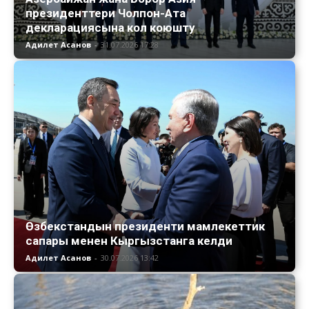
президенттери Чолпон-Ата
декларациясына кол коюшту
Адилет Асанов
-
31.07.2026 17:28
Өзбекстандын президенти мамлекеттик
сапары менен Кыргызстанга келди
Адилет Асанов
-
30.07.2026 13:42