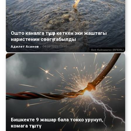
Ошто каналга түшүп кеткен эки жаштагы
наристенин сөөгү табылды
Адилет Асанов
-
04.08.2026 09:45
Бишкекте 9 жашар бала токко урунуп,
комага түштү