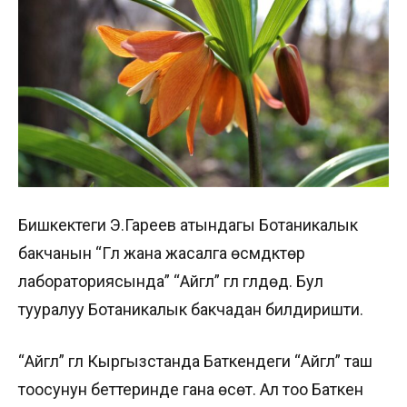
Бишкектеги Э.Гареев атындагы Ботаникалык
бакчанын “Гүл жана жасалга өсүмдүктөр
лабораториясында” “Айгүл” гүлү гүлдөдү. Бул
тууралуу Ботаникалык бакчадан билдиришти.
“Айгүл” гүлү Кыргызстанда Баткендеги “Айгүл” таш
тоосунун беттеринде гана өсөт. Ал тоо Баткен