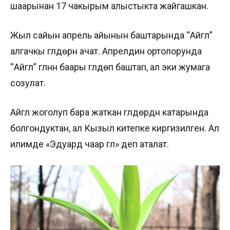
шаарынан 17 чакырым алыстыкта жайгашкан.
Жыл сайын апрель айынын баштарында “Айгүл”
алгачкы гүлдөрүн ачат. Апрелдин ортолорунда
“Айгүл” гүлүнүн баары гүлдөп баштап, ал эки жумага
созулат.
Айгүл жоголуп бара жаткан гүлдөрдүн катарында
болгондуктан, ал Кызыл китепке киргизилген. Ал
илимде «Эдуард чаар гүлү» деп аталат.