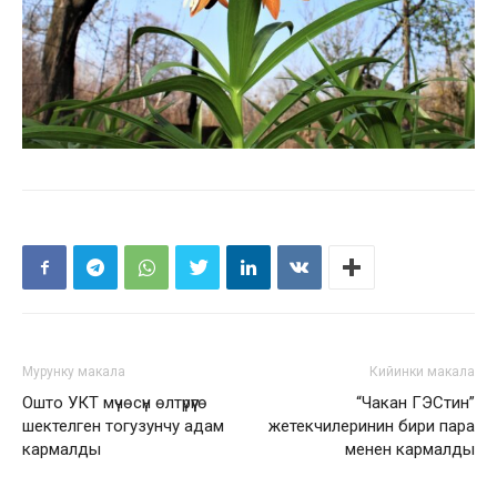
Мурунку макала
Кийинки макала
Ошто УКТ мүчөсүн өлтүрүүгө
“Чакан ГЭСтин”
шектелген тогузунчу адам
жетекчилеринин бири пара
кармалды
менен кармалды