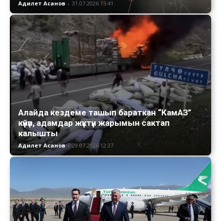
Адилет Асанов
-
31.07.2026 15:41
Алайда кездеме ташып бараткан “КамАЗ”
күйүп, адамдар жүктүн жарымын сактап
калышты
Адилет Асанов
-
29.07.2026 12:37