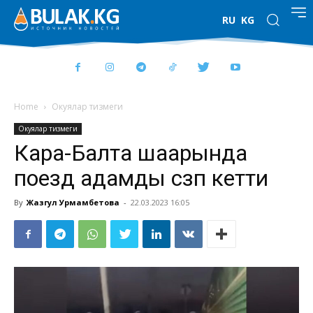
RU
KG
Home
Окуялар тизмеги
Окуялар тизмеги
Кара-Балта шаарында
поезд адамды сүзүп кетти
By
Жазгул Урмамбетова
-
22.03.2023 16:05