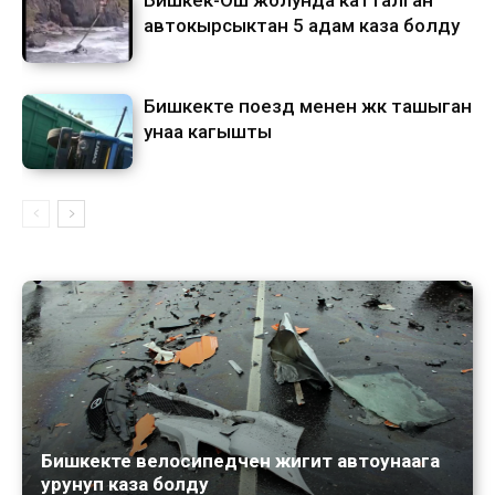
автокырсыктан 5 адам каза болду
Бишкекте поезд менен жүк ташыган
унаа кагышты
Бишкекте велосипедчен жигит автоунаага
урунуп каза болду