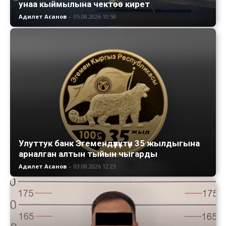
унаа кыймылына чектөө кирет
Адилет Асанов
-
05.08.2026 10:58
Улуттук банк Эгемендүүлүктүн 35 жылдыгына
арналган алтын тыйын чыгарды
Адилет Асанов
-
03.08.2026 12:23