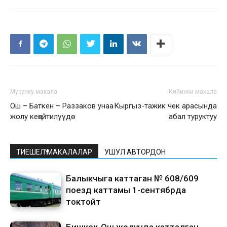
Мурунку макала
Кийинки макала
Ош – Баткен – Раззаков унаа
Кыргыз-тажик чек арасында
жолу кеңейтилүүдө
абал туруктуу
ТИЕШЕЛҮҮ МАКАЛАЛАР
УШУЛ АВТОРДОН
Балыкчыга каттаган № 608/609
поезд каттамы 1-сентябрда
токтойт
Бишкек-Ош жолунда катталган