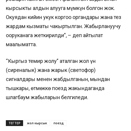
кырсыкты алдын алууга мүмкүн болгон жок.
Окуядан кийин укук коргоо органдары жана тез
жардам кызматы чакыртылган. Жабырлануучу
ооруканага жеткирилди”, – деп айтылат
маалыматта.
“Кыргыз темир жолу” аталган жол үн
(сиреналык) жана жарык (светофор)
сигналдары менен жабдылганын, мындан
тышкары, өтмөккө поезд жакындаганда
шлагбаум жабыларын белгиледи.
ТЕГТЕР
жол кырсык
поезд