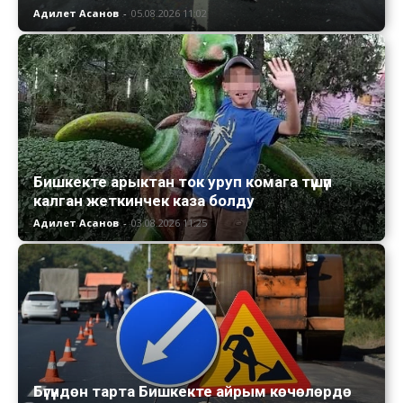
Адилет Асанов
-
05.08.2026 11:02
Бишкекте арыктан ток уруп комага түшүп
калган жеткинчек каза болду
Адилет Асанов
-
03.08.2026 11:25
Бүгүндөн тарта Бишкекте айрым көчөлөрдө