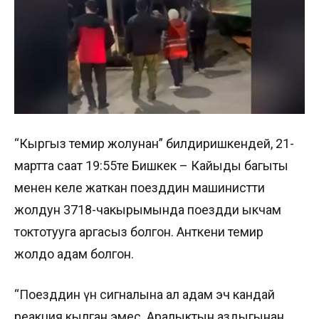
“Кыргыз темир жолунан” билдиришкендей, 21-
мартта саат 19:55те Бишкек – Кайыңды багыты
менен келе жаткан поезддин машинистти
жолдун 3718-чакырымында поездди ыкчам
токтотууга аргасыз болгон. Анткени темир
жолдо адам болгон.
“Поезддин үн сигналына ал адам эч кандай
реакция кылган эмес. Аралыктын аздыгынан