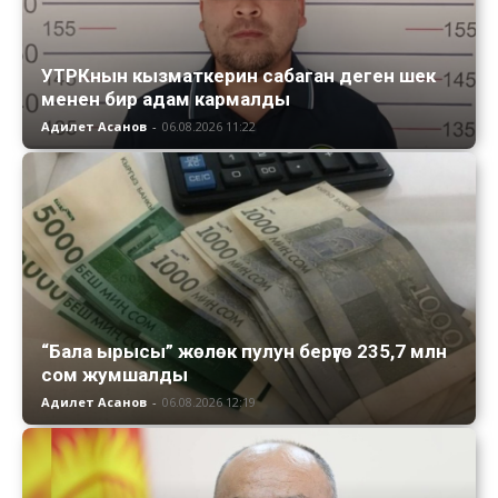
УТРКнын кызматкерин сабаган деген шек
менен бир адам кармалды
Адилет Асанов
-
06.08.2026 11:22
“Бала ырысы” жөлөк пулун берүүгө 235,7 млн
сом жумшалды
Адилет Асанов
-
06.08.2026 12:19