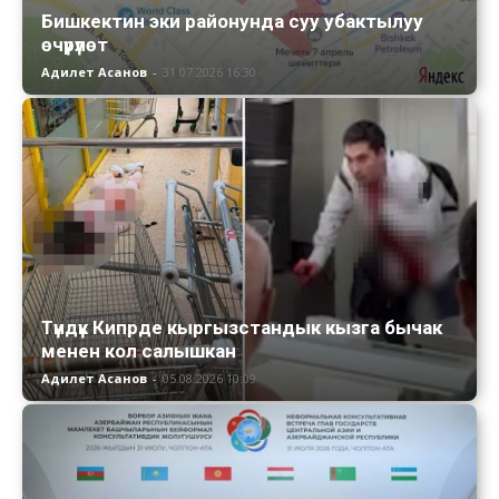
Бишкектин эки районунда суу убактылуу
өчүрүлөт
Адилет Асанов
-
31.07.2026 16:30
Түндүк Кипрде кыргызстандык кызга бычак
менен кол салышкан
Адилет Асанов
-
05.08.2026 10:09