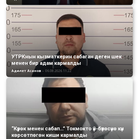
УТРКнын кызматкерин сабаган деген шек
менен бир адам кармалды
Адилет Асанов
-
06.08.2026 11:22
“Күрөк менен сабап…” Токмокто үй-бүлөсүнө күн
көрсөтпөгөн киши кармалды