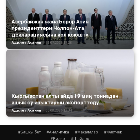
Азербайжан жана Борор Азия
президенттери Чолпон-Ата
декларациясына кол коюшту
Адилет Асанов
-
31.07.2026 17:28
Кыргызстан алты айда 19 миң тоннадан
ашык сүт азыктарын экспорттоду
Адилет Асанов
-
05.08.2026 13:34
#Башкы бет
#Аналитика
#Макалалар
#Фактчек
#Видео
#Шайлоо