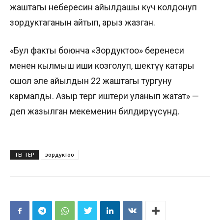
жаштагы небересин айылдашы күч колдонуп
зордуктаганын айтып, арыз жазган.
«Бул факты боюнча «Зордуктоо» беренеси
менен кылмыш иши козголуп, шектүү катары
ошол эле айылдын 22 жаштагы тургуну
кармалды. Азыр тергөө иштери уланып жатат» —
деп жазылган мекеменин билдирүүсүндө.
ТЕГТЕР
зордуктоо