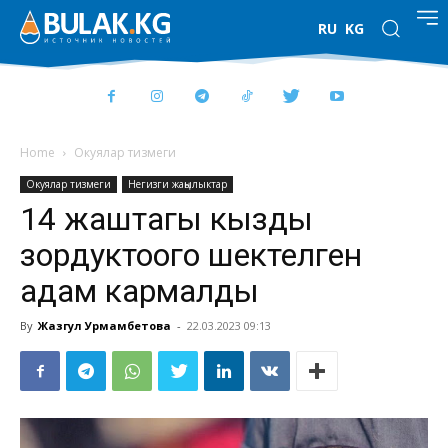
RU
KG
Home
Окуялар тизмеги
Окуялар тизмеги
Негизги жаңылыктар
14 жаштагы кызды
зордуктоого шектелген
адам кармалды
By
Жазгул Урмамбетова
-
22.03.2023 09:13