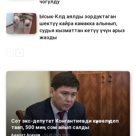
чогулду
Ысык-Көлдө аялды зордуктаган
шектүү кайра камакка алынып,
судья кызматтан кетүү үчүн арыз
жазды
Сот экс-депутат Конгантиевди күнөөлүү деп
таап, 500 миң сом айып салды
Адилет Асанов
-
06.08.2026 18:00