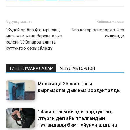
Мурунку макала
Кийинки макала
“Кудай ар бир үйгө ырыскы,
Бир катар өлкөлөрдө жер
ынтымак жана береке алып
силкинди
келсин”: Жапаров аянтта
куттуктоо сөзүн сүйлөдү
ТИЕШЕЛҮҮ МАКАЛАЛАР
УШУЛ АВТОРДОН
Москвада 23 жаштагы
кыргызстандык кыз зордукталды
14 жаштагы кызды зордуктап,
өлтүргөн деп айыпталгандын
туугандары Өкмөт үйүнүн алдына