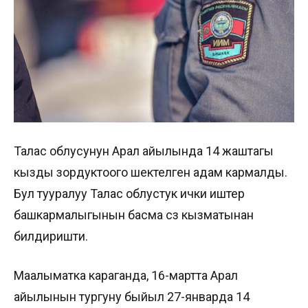
Талас облусунун Арал айылында 14 жаштагы
кызды зордуктоого шектелген адам кармалды.
Бул тууралуу Талас облустук ички иштер
башкармалыгынын басма сөз кызматынан
билдиришти.
Маалыматка караганда, 16-мартта Арал
айылынын тургуну быйыл 27-январда 14