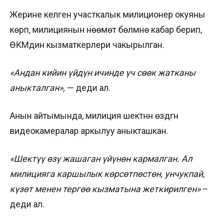
Жерине келген участкалык милиционер окуяны
көрүп, милициянын нөөмөт бөлүмүнө кабар берип,
ӨКМдин кызматкерлери чакырылган.
«Андан кийин үйдүн ичинде үч сөөк жатканы
аныкталган»,
— деди ал.
Анын айтымында, милиция шектүүнүн өздүгүн
видеокамералар аркылуу аныкташкан.
«Шектүү өзү жашаган үйүнөн кармалган. Ал
милицияга каршылык көрсөтпөстөн, унчукпай,
күзөт менен тергөө кызматына жеткирилген»
–
деди ал.