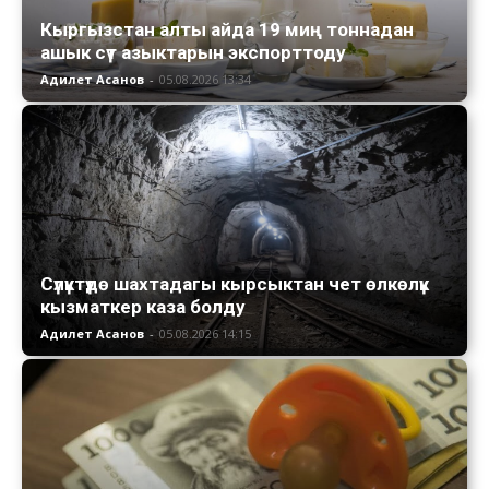
Кыргызстан алты айда 19 миң тоннадан
ашык сүт азыктарын экспорттоду
Адилет Асанов
-
05.08.2026 13:34
Сүлүктүдө шахтадагы кырсыктан чет өлкөлүк
кызматкер каза болду
Адилет Асанов
-
05.08.2026 14:15