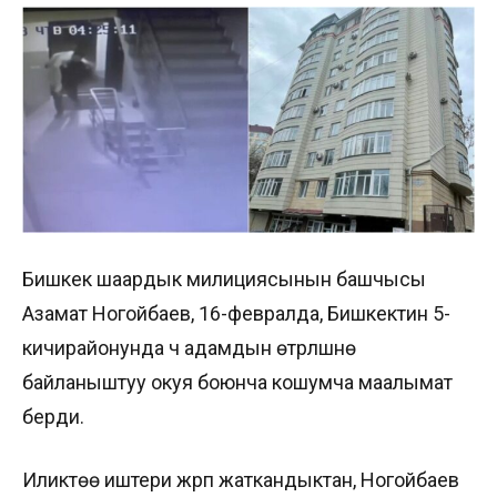
Бишкек шаардык милициясынын башчысы
Азамат Ногойбаев, 16-февралда, Бишкектин 5-
кичирайонунда үч адамдын өтүрүлүшүнө
байланыштуу окуя боюнча кошумча маалымат
берди.
Иликтөө иштери жүрүп жаткандыктан, Ногойбаев