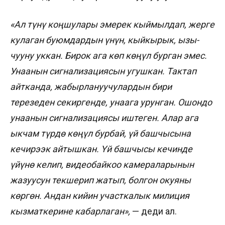
«Ал түнү коңшулары эмерек кыймылдап, жерге
кулаган буюмдардын үнүн, кыйкырык, ызы-
чууну уккан. Бирок ага көп көңүл бурган эмес.
Унаанын сигнализациясын угушкан. Тактап
айтканда, жабырлануучулардын бири
терезеден секиргенде, унаага урунган. Ошондо
унаанын сигнализациясы иштеген. Алар ага
ыкчам түрдө көңүл бурбай, үй башчысына
кечирээк айтышкан. Үй башчысы кечинде
үйүнө келип, видеобайкоо камераларынын
жазуусун текшерип жатып, болгон окуяны
көргөн. Андан кийин участкалык милиция
кызматкерине кабарлаган»,
— деди ал.