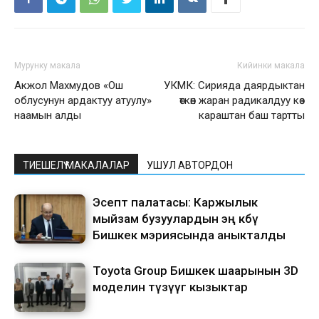
Мурунку макала
Кийинки макала
Акжол Махмудов «Ош
УКМК: Сирияда даярдыктан
облусунун ардактуу атуулу»
өткөн жаран радикалдуу көз
наамын алды
караштан баш тартты
ТИЕШЕЛҮҮ МАКАЛАЛАР
УШУЛ АВТОРДОН
Эсептөө палатасы: Каржылык
мыйзам бузуулардын эң көбү
Бишкек мэриясында аныкталды
Toyota Group Бишкек шаарынын 3D
моделин түзүүгө кызыктар