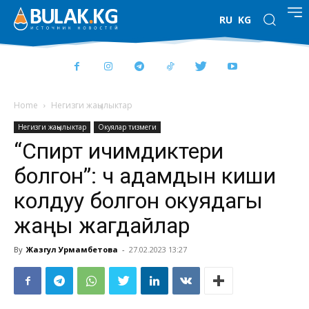
RU
KG
Home
Негизги жаңылыктар
Негизги жаңылыктар
Окуялар тизмеги
“Спирт ичимдиктери
болгон”: Үч адамдын киши
колдуу болгон окуядагы
жаңы жагдайлар
By
Жазгул Урмамбетова
-
27.02.2023 13:27