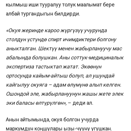
кылмыш иши тууралуу толук маалымат бере
албай тургандыгын билдирди.
«Окуя жеринде кароо жүргүзүү учурунда
столдун үстүндө спирт ичимдиктери болгону
аныкталган. Шектүү менен жабырлануучу мас
абалында болушкан. Аны соттук-медициналык
экспертиза тастыктап жатат. Экөөнүн
ортосунда кайым-айтыш болуп, ал ушундай
кайгылуу окуяга – адам өлүмүнө алып келген.
Ошондой эле, жабырлануунун жашы жете элек
эки баласы өлтүрүлгөн»,
– деди ал.
Анын айтымында, окуя болгон учурда
маркумдун коңшулары ызы-чууну угушкан.