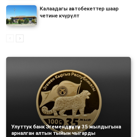
Калаадагы автобекеттер шаар
четине көчүрүлөт
Улуттук банк Эгемендүүлүктүн 35 жылдыгына
арналган алтын тыйын чыгарды