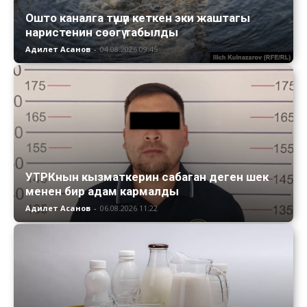
Ошто каналга түшүп кеткен эки жаштагы
наристенин сөөгү табылды
Адилет Асанов
-
04.08.2026 09:45
УТРКнын кызматкерин сабаган деген шек
менен бир адам кармалды
Адилет Асанов
-
06.08.2026 11:22