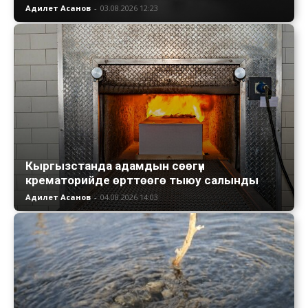
Адилет Асанов
-
03.08.2026 12:23
Кыргызстанда адамдын сөөгүн
крематорийде өрттөөгө тыюу салынды
Адилет Асанов
-
04.08.2026 14:03