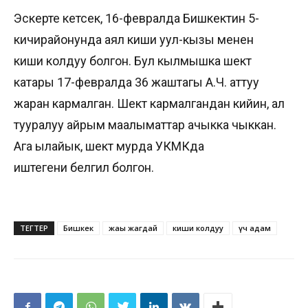
Эскерте кетсек, 16-февралда Бишкектин 5-
кичирайонунда аял киши уул-кызы менен
киши колдуу болгон. Бул кылмышка шектүү
катары 17-февралда 36 жаштагы А.Ч. аттуу
жаран кармалган. Шектүү кармалгандан кийин, ал
тууралуу айрым маалыматтар ачыкка чыккан.
Ага ылайык, шектүү мурда УКМКда
иштегени белгилүү болгон.
ТЕГТЕР
Бишкек
жаңы жагдай
киши колдуу
үч адам