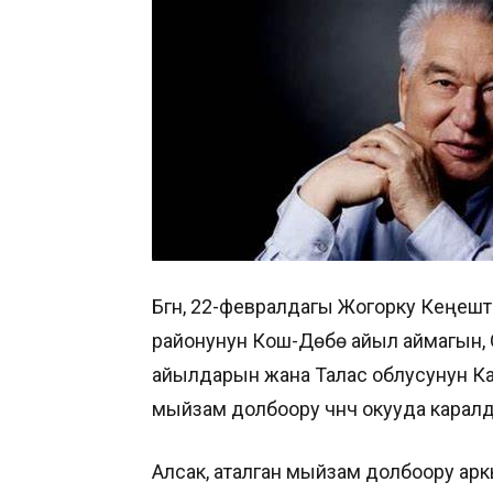
Бүгүн, 22-февралдагы Жогорку Кеңе
районунун Кош-Дөбө айыл аймагын,
айылдарын жана Талас облусунун Кар
мыйзам долбоору үчүнчү окууда карал
Алсак, аталган мыйзам долбоору ар