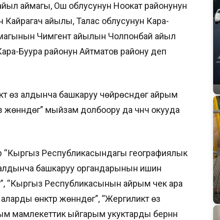
йыл аймагы, Ош облусунун Ноокат районунун
Кайрагач айылы, Талас облусунун Кара-
ймагынын Чимгент айылын Чолпонбай айыл
ара-Буура районун Айтматов району деп
ү өз алдынча башкаруу чөйрөсүндөгү айрым
ү жөнүндөгү” мыйзам долбоору да үчүнчү окууда
ор “Кыргыз Республикасындагы географиялык
 өз алдынча башкаруу органдарынын ишин
үндөгү”, “Кыргыз Республикасынын айрым чек ара
арды өнүктүрүү жөнүндөгү”, “Жергиликтүү өз
м мамлекеттик ыйгарым укуктарды берүүнүн