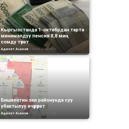
Кыргызстанда 1-октябрдан тарта
минималдуу пенсия 8,8 миң
сомду түзөт
Адилет Асанов
-
04.08.2026 15:01
Бишкектин эки районунда суу
убактылуу өчүрүлөт
Адилет Асанов
-
31.07.2026 16:30