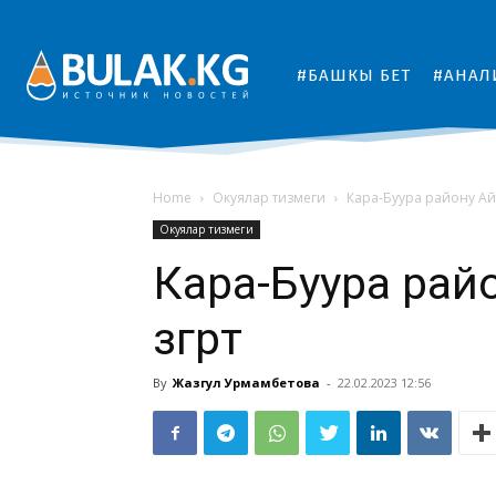
#БАШКЫ БЕТ
#АНАЛ
Home
Окуялар тизмеги
Кара-Буура району Айтм
Окуялар тизмеги
Кара-Буура рай
өзгөрөт
By
Жазгул Урмамбетова
-
22.02.2023 12:56