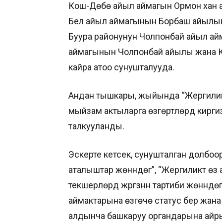
Кош-Дөбө айыл аймагын Ормон хан а
Бел айыл аймагынын Борбаш айылын 
Буура районунун Чолпонбай айыл а
аймагынын Чолпонбай айылы жана К
кайра атоо сунушталууда.
Андан тышкары, жыйында “Жергиликтү
мыйзам актыларга өзгөртүүлөрдү киргизү
талкууланды.
Эскерте кетсек, сунушталган долбо
аталыштар жөнүндөгү”, “Жергиликтүү
текшерүүлөрдү жүргүзүүнүн тартиби жөн
аймактарына өзгөчө статус берүү жана ал
алдынча башкаруу органдарына айры