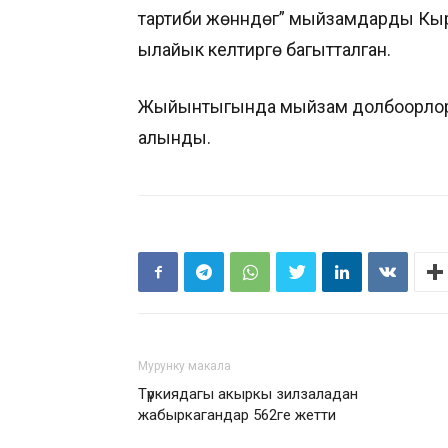
тартиби жөнүндөгү” мыйзамдарды К
ылайык келтирүүгө багытталган.
Жыйынтыгында мыйзам долбоорлоруна
алынды.
Мурунку макала
Түркиядагы акыркы зилзаладан
жабыркагандар 562ге жетти