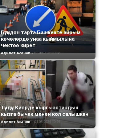
Бүгүндөн тарта Бишкекте айрым
көчөлөрдө унаа кыймылына
чектөө кирет
Адилет Асанов
-
05.08.2026 10:58
Түндүк Кипрде кыргызстандык
кызга бычак менен кол салышкан
Адилет Асанов
-
05.08.2026 10:09