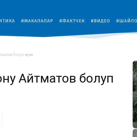
ИТИКА
#МАКАЛАЛАР
#ФАКТЧЕК
#ВИДЕО
#ШАЙЛ
атов болуп өзгөрөт
ону Айтматов болуп