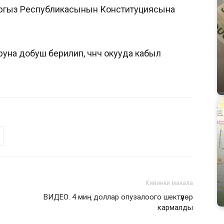
ыргыз Республикасынын Конституциясына
 добуш берилип, үчүнчү окууда кабыл
Кийинки макала
ВИДЕО. 4 миң доллар опузалоого шектүүлөр
кармалды