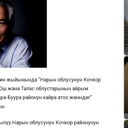
штин жыйынында “Нарын облусунун Кочкор
 Ош жана Талас облустарынын айрым
а-Буура районун кайра атоо жөнүндөгү”
ды.
кылуу Нарын облусунун Кочкор районунун