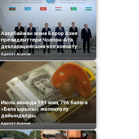
Азербайжан жана Борор Азия
президенттери Чолпон-Ата
декларациясына кол коюшту
Адилет Асанов
-
31.07.2026 17:28
Июль айында 191 миң 796 балага
«Бала ырысы» жөлөкпулу
дайындалды
Адилет Асанов
-
05.08.2026 14:11