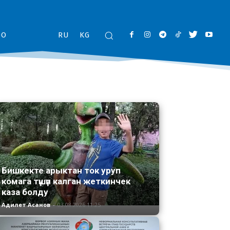
ОО
RU
KG
Бишкекте арыктан ток уруп
комага түшүп калган жеткинчек
каза болду
Адилет Асанов
-
03.08.2026 11:25