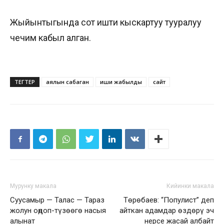
Жыйынтыгында сот ишти кыскартуу тууралуу
чечим кабыл алган.
ТЕГТЕР
аялын сабаган
иши жабылды
сайт
Мурунку макала
Кийинки макала
Суусамыр — Талас — Тараз
Төрөбаев: “Популист” деп
жолун оңдоп-түзөөгө насыя
айткан адамдар өздөрү эч
алынат
нерсе жасай албайт