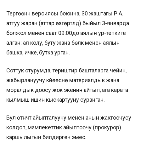
Тергөөнүн версиясы боюнча, 30 жаштагы Р.А.
аттуу жаран (аттар өзгөртүлдү) быйыл 3-январда
болжол менен саат 09:00до аялын ур-тепкиге
алган: ал колу, буту жана үбөлүк менен аялын
башка, ичке, бутка урган.
Соттук отурумда, териштирүү башталарга чейин,
жабырлануучу күйөөсүнө материалдык жана
моралдык доосу жок экенин айтып, ага карата
кылмыш ишин кыскартууну суранган.
Бул өтүнүчтү айыпталуучу менен анын жактоочусу
колдоп, мамлекеттик айыптоочу (прокурор)
каршылыгын билдирген эмес.