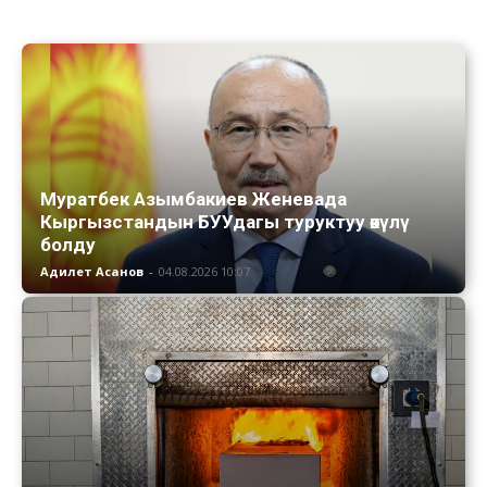
Муратбек Азымбакиев Женевада
Кыргызстандын БУУдагы туруктуу өкүлү
болду
Адилет Асанов
-
04.08.2026 10:07