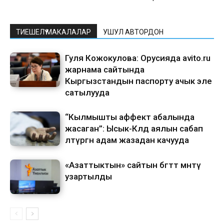
ТИЕШЕЛҮҮ МАКАЛАЛАР
УШУЛ АВТОРДОН
Гуля Кожокулова: Орусияда avito.ru
жарнама сайтында
Кыргызстандын паспорту ачык эле
сатылууда
“Кылмышты аффект абалында
жасаган”: Ысык-Көлдө аялын сабап
өлтүргөн адам жазадан качууда
«Азаттыктын» сайтын бөгөттөө мөөнөтү
узартылды