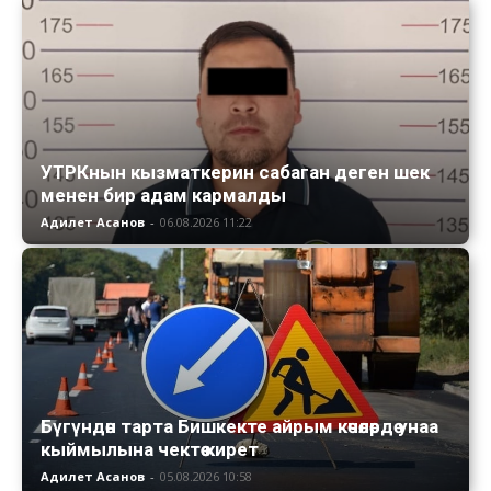
УТРКнын кызматкерин сабаган деген шек
менен бир адам кармалды
Адилет Асанов
-
06.08.2026 11:22
Бүгүндөн тарта Бишкекте айрым көчөлөрдө унаа
кыймылына чектөө кирет
Адилет Асанов
-
05.08.2026 10:58