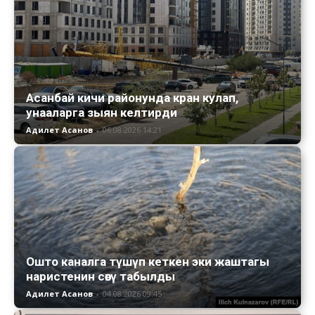
Асанбай кичи районунда кран кулап,
унааларга зыян келтирди
Адилет Асанов
-
06.08.2026 14:21
Ошто каналга түшүп кеткен эки жаштагы
наристенин сөөгү табылды
Адилет Асанов
-
04.08.2026 09:45