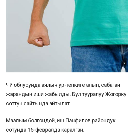
Чүй облусунда аялын ур-тепкиге алып, сабаган
жарандын иши жабылды. Бул тууралуу Жогорку
соттун сайтында айтылат.
Маалым болгондой, иш Панфилов райондук
сотунда 15-февралда каралган.