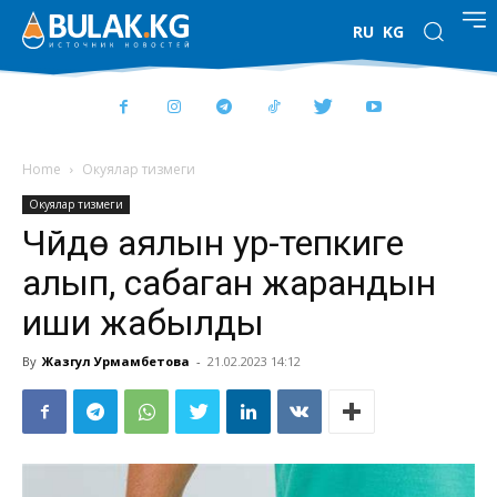
RU
KG
Home
Окуялар тизмеги
Окуялар тизмеги
Чүйдө аялын ур-тепкиге
алып, сабаган жарандын
иши жабылды
By
Жазгул Урмамбетова
-
21.02.2023 14:12