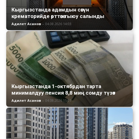
Кыргызстанда адамдын сөөгүн
крематорийде өрттөөгө тыюу салынды
Адилет Асанов
-
04.08.2026 14:03
Кыргызстанда 1-октябрдан тарта
минималдуу пенсия 8,8 миң сомду түзөт
Адилет Асанов
-
04.08.2026 15:01