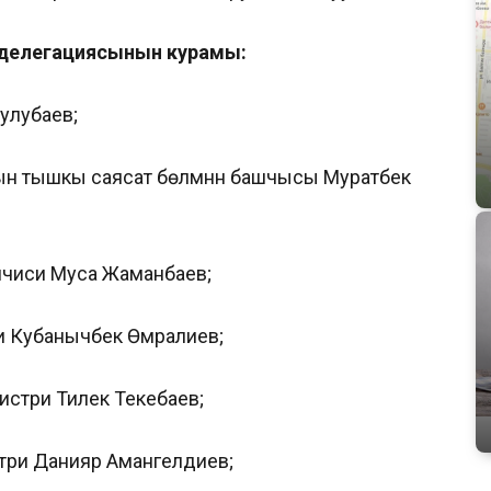
 делегациясынын курамы:
улубаев;
 тышкы саясат бөлүмүнүн башчысы Муратбек
чиси Муса Жаманбаев;
 Кубанычбек Өмүралиев;
истри Тилек Текебаев;
три Данияр Амангелдиев;