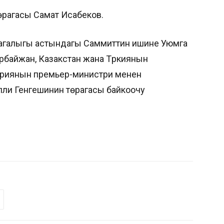
рагасы Самат Исабеков.
өрагалыгы астындагы Саммиттин ишине Уюмга
рбайжан, Казакстан жана Түркиянын
нгриянын премьер-министри менен
ли Генгешинин төрагасы байкоочу