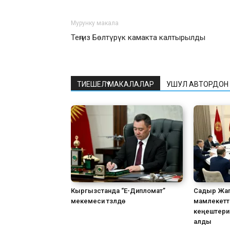
Мурунку макала
Теңгиз Бөлтүрүк камакта калтырылды
ТИЕШЕЛҮҮ МАКАЛАЛАР
УШУЛ АВТОРДОН
Кыргызстанда “Е-Дипломат”
Садыр Жап
мекемеси түзүлүүдө
мамлекетт
кеңештери
алды