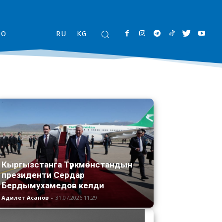
ОО
RU
KG
Кыргызстанга Түркмөнстандын
президенти Сердар
Бердымухамедов келди
Адилет Асанов
-
31.07.2026 11:29