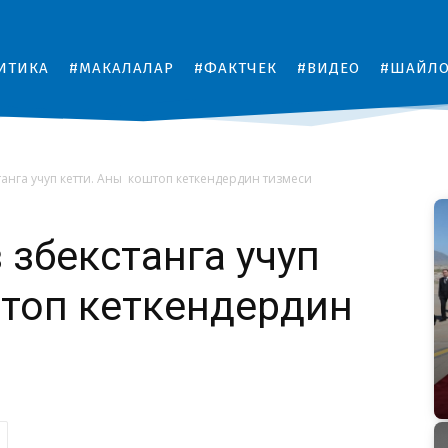
ИТИКА
#МАКАЛАЛАР
#ФАКТЧЕК
#ВИДЕО
#ШАЙЛ
танга учуп кетти. Аны коштоп кеткендердин тизмеси
Өзбекстанга учуп
топ кеткендердин