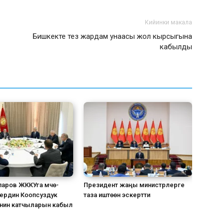
Кийинки макала
Бишкекте тез жардам унаасы жол кырсыгына
кабылды
аров ЖККУга мүчө-
Президент жаңы министрлерге
ердин Коопсуздук
таза иштөөнү эскертти
нин катчыларын кабыл