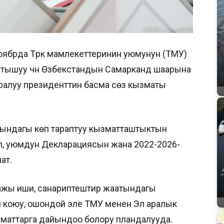
ноябрда Түрк мамлекеттеринин уюмунун (ТМУ)
тышуу үчүн Өзбекстандын Самарканд шаарына
уралуу президенттин басма сөз кызматы
гындагы көп тараптуу кызматташтыктын
п, уюмдун Декларациясын жана 2022-2026-
ат.
ажы иши, санариптештирүү жаатындагы
 коюу, ошондой эле ТМУ менен Эл аралык
зматтарга дайындоо болору пландалууда.