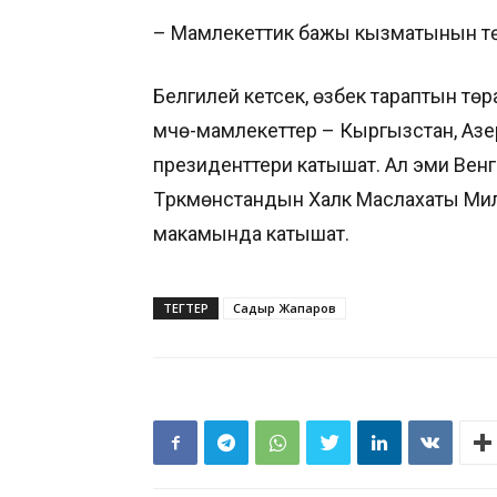
– Мамлекеттик бажы кызматынын тө
Белгилей кетсек, өзбек тараптын т
мүчө-мамлекеттер – Кыргызстан, Азе
президенттери катышат. Ал эми Ве
Түркмөнстандын Халк Маслахаты Мил
макамында катышат.
ТЕГТЕР
Садыр Жапаров