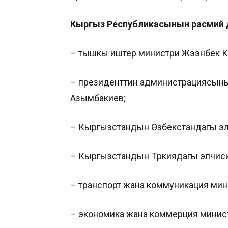
Кыргыз Республикасынын расмий
– тышкы иштер министри Жээнбек К
– президенттин администрациясынын
Азымбакиев;
– Кыргызстандын Өзбекстандагы эл
– Кыргызстандын Түркиядагы элчиси
– транспорт жана коммуникация мин
– экономика жана коммерция минис