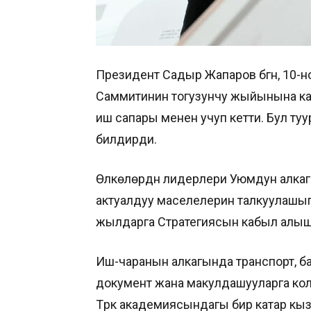
Президент Садыр Жапаров бүгүн, 10-
Саммитинин тогузунчу жыйынына ка
иш сапары менен учуп кетти. Бул ту
билдирди.
Өлкөлөрдүн лидерлери Уюмдун алка
актуалдуу маселелерин талкуулашы
жылдарга Стратегиясын кабыл алыш
Иш-чаранын алкагында транспорт, б
документ жана макулдашууларга кол
Түрк академиясындагы бир катар кы