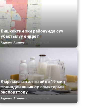
Бишкектин эки районунда суу
убактылуу өчүрүлөт
Адилет Асанов
-
31.07.2026 16:30
Кыргызстан алты айда 19 миң
тоннадан ашык сүт азыктарын
экспорттоду
Адилет Асанов
-
05.08.2026 13:34