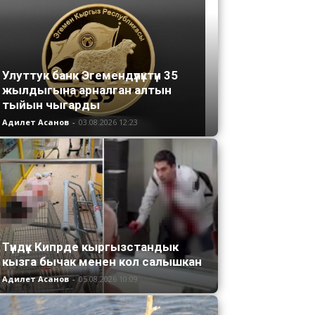
Улуттук банк Эгемендүүлүктүн 35
жылдыгына арналган алтын
тыйын чыгарды
Адилет Асанов
-
03.08.2026 12:23
Түндүк Кипрде кыргызстандык
кызга бычак менен кол салышкан
Адилет Асанов
-
05.08.2026 10:09