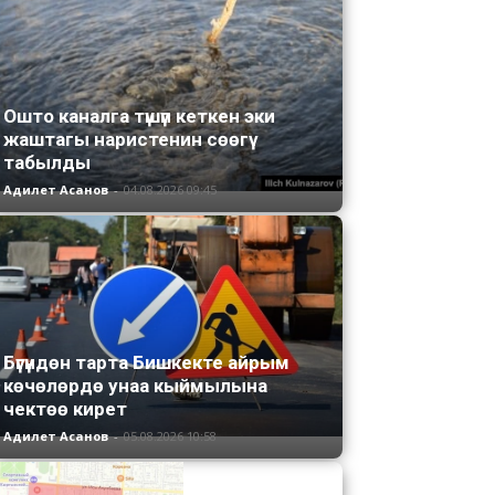
Ошто каналга түшүп кеткен эки
жаштагы наристенин сөөгү
табылды
Адилет Асанов
-
04.08.2026 09:45
Бүгүндөн тарта Бишкекте айрым
көчөлөрдө унаа кыймылына
чектөө кирет
Адилет Асанов
-
05.08.2026 10:58