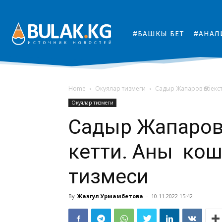
#БАШКЫ БЕТ
#АНАЛ
Home
Окуялар тизмеги
Садыр Жапаров Өзбекс
Окуялар тизмеги
Садыр Жапаров 
кетти. Аны кош
тизмеси
By
Жазгул Урмамбетова
-
10.11.2022 15:42