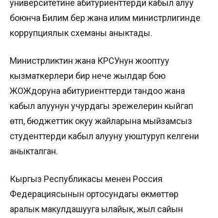
университетине абитуриенттерди кабыл алуу
боюнча Билим берүү жана илим министрлигинде
коррупциялык схеманы аныктады.
Министрликтин жана КРСУнун жооптуу
кызматкерлери бир нече жылдар бою
ЖОЖдоруна абитуриенттерди тандоо жана
кабыл алуунун учурдагы эрежелерин кыйгап
өтүп, бюджеттик окуу жайларына мыйзамсыз
студенттерди кабыл алууну уюштуруп келгени
аныкталган.
Кыргыз Республикасы менен Россия
Федерациясынын ортосундагы өкмөттөр
аралык макулдашууга ылайык, жыл сайын