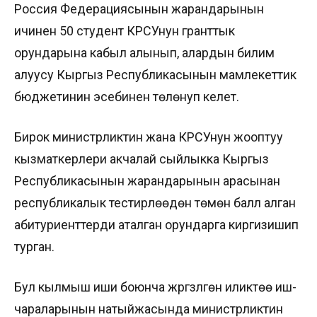
Россия Федерациясынын жарандарынын
ичинен 50 студент КРСУнун гранттык
орундарына кабыл алынып, алардын билим
алуусу Кыргыз Республикасынын мамлекеттик
бюджетинин эсебинен төлөнуп келет.
Бирок министрликтин жана КРСУнун жооптуу
кызматкерлери акчалай сыйлыкка Кыргыз
Республикасынын жарандарынын арасынан
республикалык тестирлөөдөн төмөн балл алган
абитуриенттерди аталган орундарга киргизишип
турган.
Бул кылмыш иши боюнча жүргүзүлгөн иликтөө иш-
чараларынын натыйжасында министрликтин