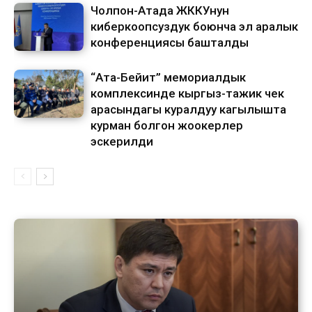
Чолпон-Атада ЖККУнун
киберкоопсуздук боюнча эл аралык
конференциясы башталды
“Ата-Бейит” мемориалдык
комплексинде кыргыз-тажик чек
арасындагы куралдуу кагылышта
курман болгон жоокерлер
эскерилди