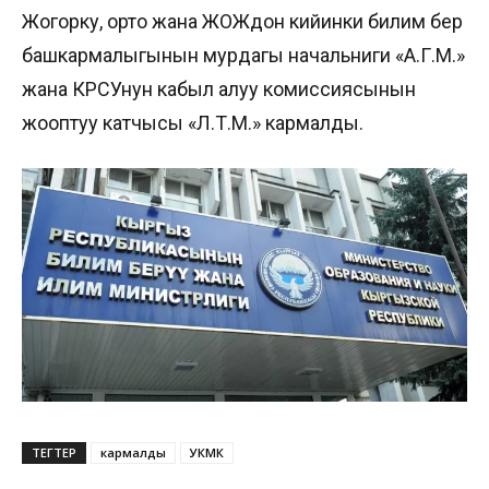
Жогорку, орто жана ЖОЖдон кийинки билим берүү
башкармалыгынын мурдагы начальниги «А.Г.М.»
жана КРСУнун кабыл алуу комиссиясынын
жооптуу катчысы «Л.Т.М.» кармалды.
ТЕГТЕР
кармалды
УКМК