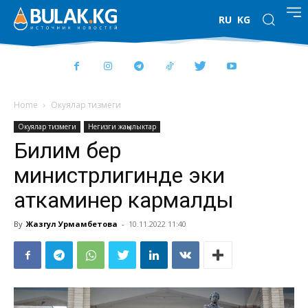
RU
KG
Home
Окуялар тизмеги
Окуялар тизмеги
Негизги жаңылыктар
Билим берүү
министрлигинде эки
аткаминер кармалды
By
Жазгул Урмамбетова
-
10.11.2022 11:40