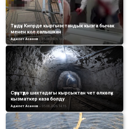
Түндүк Кипрде кыргызстандык кызга бычак
менен кол салышкан
Адилет Асанов
-
05.08.2026 10:09
Сүлүктүдө шахтадагы кырсыктан чет өлкөлүк
кызматкер каза болду
Адилет Асанов
-
05.08.2026 14:15