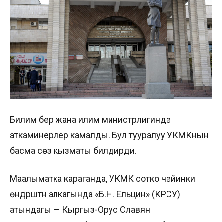
Билим берүү жана илим министрлигинде
аткаминерлер камалды. Бул тууралуу УКМКнын
басма сөз кызматы билдирди.
Маалыматка караганда, УКМК сотко чейинки
өндүрүштүн алкагында «Б.Н. Ельцин» (КРСУ)
атындагы — Кыргыз-Орус Славян