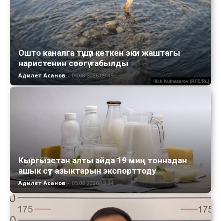
Ошто каналга түшүп кеткен эки жаштагы
наристенин сөөгү табылды
Адилет Асанов
-
04.08.2026 09:45
Кыргызстан алты айда 19 миң тоннадан
ашык сүт азыктарын экспорттоду
Адилет Асанов
-
05.08.2026 13:34