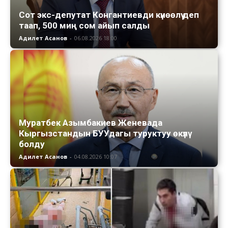
Сот экс-депутат Конгантиевди күнөөлүү деп
таап, 500 миң сом айып салды
Адилет Асанов
-
06.08.2026 18:00
Муратбек Азымбакиев Женевада
Кыргызстандын БУУдагы туруктуу өкүлү
болду
Адилет Асанов
-
04.08.2026 10:07