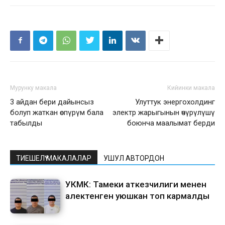
Мурунку макала
Кийинки макала
3 айдан бери дайынсыз
Улуттук энергохолдинг
болуп жаткан өспүрүм бала
электр жарыгынын өчүрүлүшү
табылды
боюнча маалымат берди
ТИЕШЕЛҮҮ МАКАЛАЛАР
УШУЛ АВТОРДОН
УКМК: Тамеки аткезчилиги менен
алектенген уюшкан топ кармалды