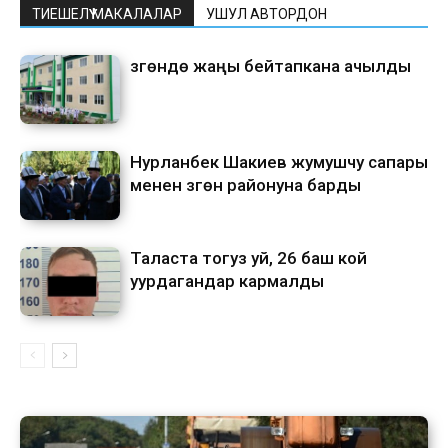
ТИЕШЕЛҮҮ МАКАЛАЛАР
УШУЛ АВТОРДОН
Өзгөндө жаңы бейтапкана ачылды
Нурланбек Шакиев жумушчу сапары
менен Өзгөн районуна барды
Таласта тогуз уй, 26 баш кой
уурдагандар кармалды