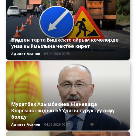
Бүгүндөн тарта Бишкекте айрым көчөлөрдө
унаа кыймылына чектөө кирет
Адилет Асанов
-
05.08.2026 10:58
Муратбек Азымбакиев Женевада
Кыргызстандын БУУдагы туруктуу өкүлү
болду
Адилет Асанов
-
04.08.2026 10:07