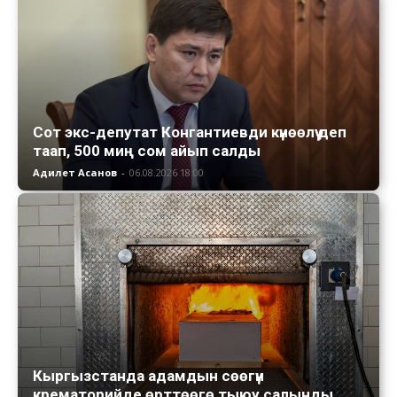
Сот экс-депутат Конгантиевди күнөөлүү деп
таап, 500 миң сом айып салды
Адилет Асанов
-
06.08.2026 18:00
Кыргызстанда адамдын сөөгүн
крематорийде өрттөөгө тыюу салынды