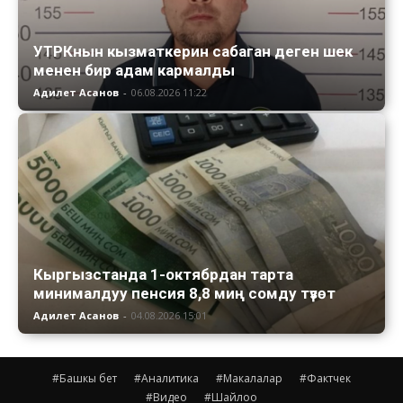
УТРКнын кызматкерин сабаган деген шек
менен бир адам кармалды
Адилет Асанов
-
06.08.2026 11:22
Кыргызстанда 1-октябрдан тарта
минималдуу пенсия 8,8 миң сомду түзөт
Адилет Асанов
-
04.08.2026 15:01
#Башкы бет
#Аналитика
#Макалалар
#Фактчек
#Видео
#Шайлоо