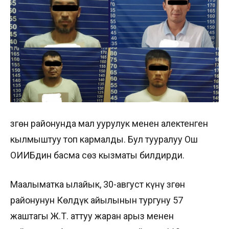
Өзгөн районунда мал уурулук менен алектенген
кылмыштуу топ кармалды. Бул тууралуу Ош
ОИИБдин басма сөз кызматы билдирди.
Маалыматка ылайык, 30-август күнү Өзгөн
районунун Көлдүк айылынын тургуну 57
жаштагы Ж.Т. аттуу жаран арыз менен