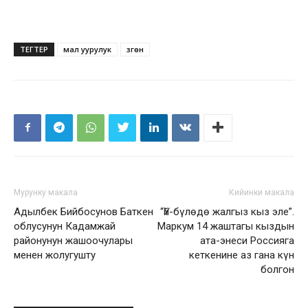
ТЕГТЕР
мал уурулук
Өзгөн
Мурунку макала
Кийинки макала
Адылбек Бийбосунов Баткен
“Үй-бүлөдө жалгыз кыз эле”.
облусунун Кадамжай
Маркум 14 жаштагы кыздын
районунун жашоочулары
ата-энеси Россияга
менен жолугушту
кеткенине аз гана күн
болгон