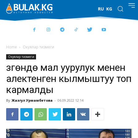
RU
KG
Home
Окуялар тизмеги
Окуялар тизмеги
Өзгөндө мал уурулук менен
алектенген кылмыштуу топ
кармалды
By
Жазгул Урмамбетова
-
06.09.2022 12:14