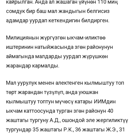
кайрылган. Анда ал жашаган үйүнөн 110 миң
сомдук бир баш мал жандыгын белгисиз
адамдар уурдап кеткендигин билдирген.
Милициянын жүргүзгөн ыкчам-иликтөө
иштеринин натыйжасында Өзгөн районунун
аймагында малдарды уурдап жүрүшкөн
жарандар кармалды.
Мал уурулук менен алектенген кылмыштуу топ
төрт жарандан түзүлүп, анда уюшкан
кылмыштуу топтун мүчөсү катары ИИМдин
ыкчам каттоосунда турган Өзгөн районун 40
жаштагы тургуну А.Д., ошондой эле жергиликтүү
тургундар 35 жаштагы Р.К., 36 жаштагы Ж.Э., 31