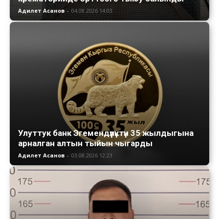
Адилет Асанов
-
04.08.2026 14:03
Улуттук банк Эгемендүүлүктүн 35 жылдыгына
арналган алтын тыйын чыгарды
Адилет Асанов
-
03.08.2026 12:23