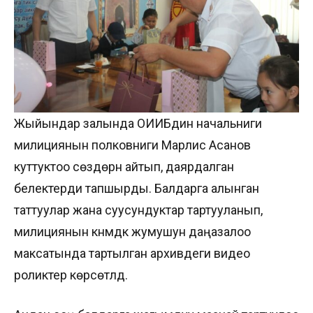
Жыйындар залында ОИИБдин начальниги
милициянын полковниги Марлис Асанов
куттуктоо сөздөрүн айтып, даярдалган
белектерди тапшырды. Балдарга алынган
таттуулар жана суусундуктар тартууланып,
милициянын күнүмдүк жумушун даңазалоо
максатында тартылган архивдеги видео
роликтер көрсөтүлдү.