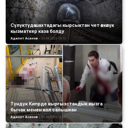
Сүлүктүдө шахтадагы кырсыктан чет өлкөлүк
кызматкер каза болду
Адилет Асанов
-
05.08.2026 14:15
Түндүк Кипрде кыргызстандык кызга
бычак менен кол салышкан
Адилет Асанов
-
05.08.2026 10:09