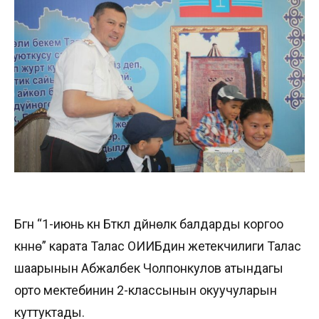
Бүгүн “1-июнь күнү Бүткүл дүйнөлүк балдарды коргоо
күнүнө” карата Талас ОИИБдин жетекчилиги Талас
шаарынын Абжалбек Чолпонкулов атындагы
орто мектебинин 2-классынын окуучуларын
куттуктады.