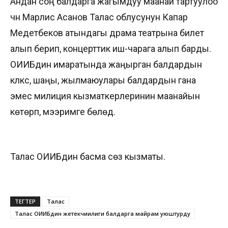
Андан соң балдарга жагымдуу маанай тартуулоо
үчүн Марлис Асанов Талас облусунун Капар
Медетбеков атындагы драма театрына билет
алып берип, концерттик иш-чарага алып барды.
ОИИБдин имаратында жаңырган балдардын
күлкүсү, шаңы, жылмаюулары балдардын гана
эмес милиция кызматкерлеринин маанайын
көтөрүп, мээримге бөлөдү.
Талас ОИИБдин басма сөз кызматы.
ТЕГТЕР
Талас
Талас ОИИБдин жетекчиилиги балдарга майрам уюштурду