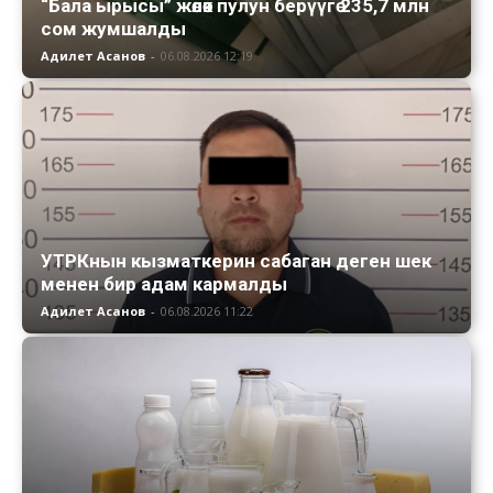
“Бала ырысы” жөлөк пулун берүүгө 235,7 млн
сом жумшалды
Адилет Асанов
-
06.08.2026 12:19
УТРКнын кызматкерин сабаган деген шек
менен бир адам кармалды
Адилет Асанов
-
06.08.2026 11:22