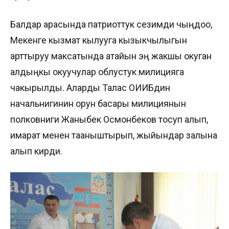
Балдар арасында патриоттук сезимди чыңдоо,
Мекенге кызмат кылууга кызыкчылыгын
арттыруу максатында атайын эң жакшы окуган
алдыңкы окуучулар облустук милицияга
чакырылды. Аларды Талас ОИИБдин
начальнигинин орун басары милициянын
полковниги Жаныбек Осмонбеков тосуп алып,
имарат менен тааныштырып, жыйындар залына
алып кирди.