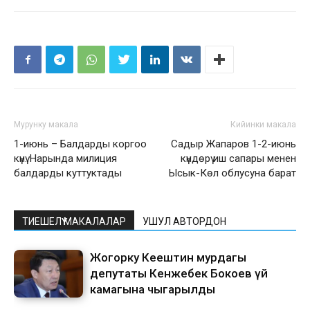
Мурунку макала
Кийинки макала
1-июнь – Балдарды коргоо
Садыр Жапаров 1-2-июнь
күнү. Нарында милиция
күндөрү иш сапары менен
балдарды куттуктады
Ысык-Көл облусуна барат
ТИЕШЕЛҮҮ МАКАЛАЛАР
УШУЛ АВТОРДОН
Жогорку Кеңештин мурдагы
депутаты Кенжебек Бокоев үй
камагына чыгарылды