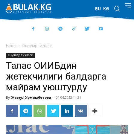
RU
KG
Home
Окуялар тизмеги
Окуялар тизмеги
Талас ОИИБдин
жетекчилиги балдарга
майрам уюштурду
By
Жазгул Урмамбетова
-
01.06.2022 14:31