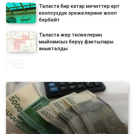
Таласта бир катар мечиттер өрт
коопсуздук эрежелерине жооп
бербейт
Таласта жер тилкелерин
мыйзамсыз берүү фактылары
аныкталды