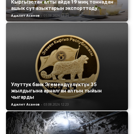
Кыргызстан алты айда 19 миң тоннадан
ашык сүт азыктарын экспорттоду
Адилет Асанов
-
05.08.2026 13:34
Улуттук банк Эгемендүүлүктүн 35
жылдыгына арналган алтын тыйын
чыгарды
Адилет Асанов
-
03.08.2026 12:23