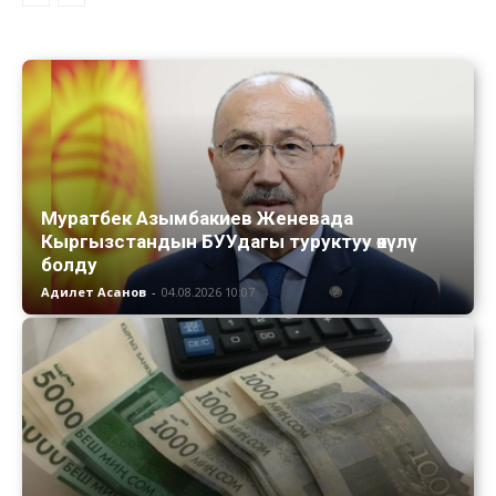
Муратбек Азымбакиев Женевада
Кыргызстандын БУУдагы туруктуу өкүлү
болду
Адилет Асанов
-
04.08.2026 10:07