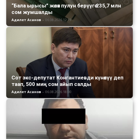
“Бала ырысы” жөлөк пулун берүүгө 235,7 млн
сом жумшалды
Адилет Асанов
-
06.08.2026 12:19
Сот экс-депутат Конгантиевди күнөөлүү деп
таап, 500 миң сом айып салды
Адилет Асанов
-
06.08.2026 18:00