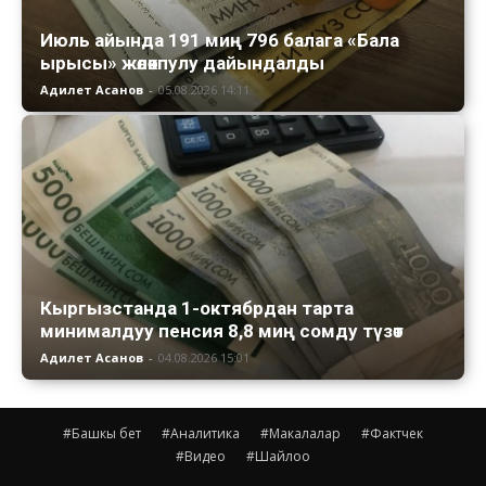
Июль айында 191 миң 796 балага «Бала
ырысы» жөлөкпулу дайындалды
Адилет Асанов
-
05.08.2026 14:11
Кыргызстанда 1-октябрдан тарта
минималдуу пенсия 8,8 миң сомду түзөт
Адилет Асанов
-
04.08.2026 15:01
#Башкы бет
#Аналитика
#Макалалар
#Фактчек
#Видео
#Шайлоо