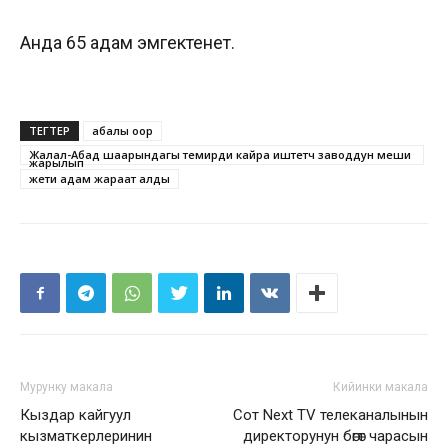
Анда 65 адам эмгектенет.
ТЕГТЕР
абалы оор
Жалал-Абад шаарындагы темирди кайра иштетүүчү заводдун меши
жарылып
жети адам жараат алды
Мурунку макала
Кийинки макала
Кыздар кайгуул
Сот Next TV телеканалынын
кызматкерлеринин
директорунун бөгөт чарасын