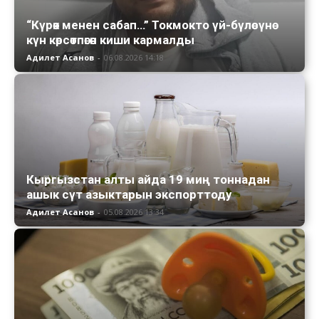
“Күрөк менен сабап…” Токмокто үй-бүлөсүнө
күн көрсөтпөгөн киши кармалды
Адилет Асанов
-
06.08.2026 14:18
Кыргызстан алты айда 19 миң тоннадан
ашык сүт азыктарын экспорттоду
Адилет Асанов
-
05.08.2026 13:34