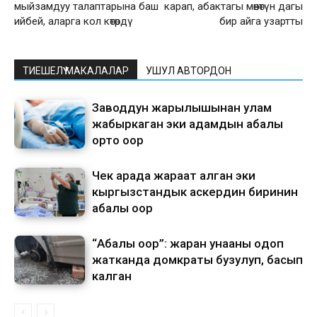
мыйзамдуу талаптарына баш
карап, абактагы мөөнөтүн дагы
ийбей, аларга кол көтөрдү
бир айга узартты
ТИЕШЕЛҮҮ МАКАЛАЛАР
УШУЛ АВТОРДОН
Заводдун жарылышынан улам
жабыркаган эки адамдын абалы
орто оор
Чек арада жараат алган эки
кыргызстандык аскердин биринин
абалы оор
“Абалы оор”: жаран унааны оңдоп
жатканда домкраты бузулуп, басып
калган