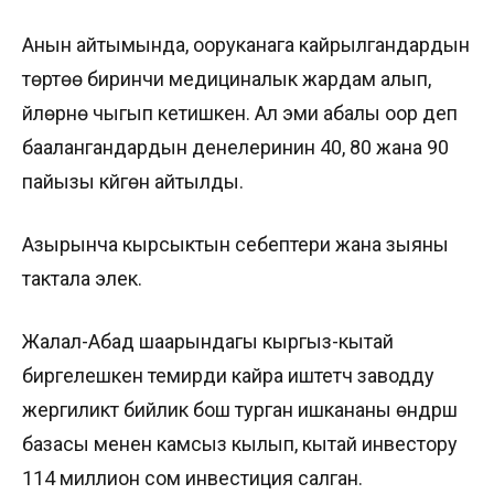
Анын айтымында, ооруканага кайрылгандардын
төртөө биринчи медициналык жардам алып,
үйлөрүнө чыгып кетишкен. Ал эми абалы оор деп
баалангандардын денелеринин 40, 80 жана 90
пайызы күйгөнү айтылды.
Азырынча кырсыктын себептери жана зыяны
тактала элек.
Жалал-Абад шаарындагы кыргыз-кытай
биргелешкен темирди кайра иштетүүчү заводду
жергиликтүү бийлик бош турган ишкананы өндүрүш
базасы менен камсыз кылып, кытай инвестору
114 миллион сом инвестиция салган.