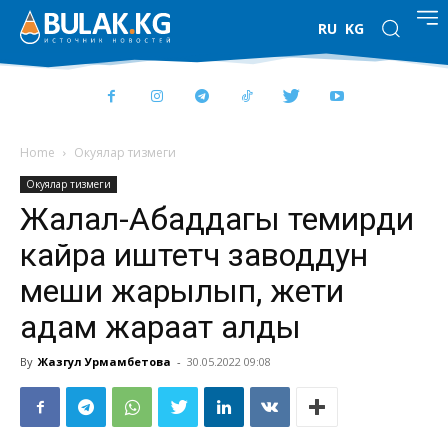
RU
KG
Home
Окуялар тизмеги
Окуялар тизмеги
Жалал-Абаддагы темирди
кайра иштетүүчү заводдун
меши жарылып, жети
адам жараат алды
By
Жазгул Урмамбетова
-
30.05.2022 09:08