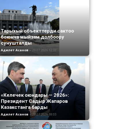
Тарыхый объекттерди сактоо
боюнча мыйзам долбоору
сунушталды
Адилет Асанов
-
29.07.2026 12:32
«Келечек оюндары — 2026»:
Президент Садыр Жапаров
Казакстанга барды
Адилет Асанов
-
29.07.2026 18:03