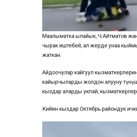
Маалыматка ылайык, Ч.Айтматов жана
чырак иштебей, ал жерде унаа кыймы
жаткан.
Айдоочулар кайгуул кызматкерлери
кайырчыларды жолдон алууну өтүнүш
кыздар аларды укпай, кызматкерлерг
Кийин кыздар Октябрь райондук ич