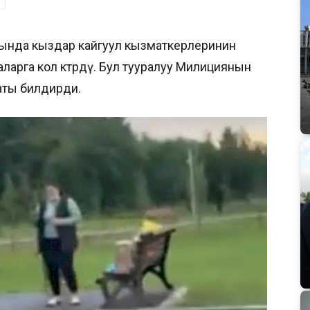
ында кыздар кайгуул кызматкерлеринин
арга кол көтөрдү. Бул тууралуу Милициянын
аты билдирди.