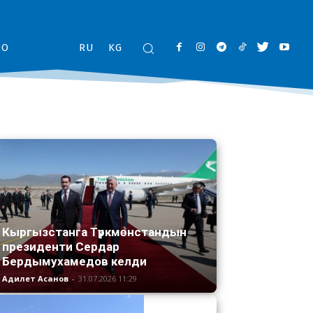
ОО
RU
KG
Кыргызстанга Түркмөнстандын
президенти Сердар
Бердымухамедов келди
Адилет Асанов
-
31.07.2026 11:29