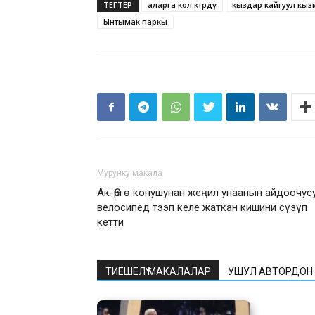
ТЕГТЕР
аларга кол көтөрдү
кыздар кайгуул кы
Ынтымак паркы
Мурунку макала
Ак-Өргө конушунан жеңил унаанын айдоочус
велосипед тээп келе жаткан кишини сүзүп
кетти
ТИЕШЕЛҮҮ МАКАЛАЛАР
УШУЛ АВТОРДОН