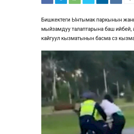
Бишкектеги Ынтымак паркынын жан
мыйзамдуу талаптарына баш ийбей, ал
кайгуул кызматынын басма сөз кызм