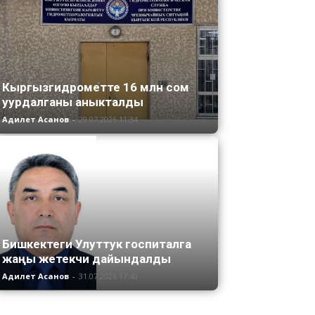
Кыргызгидрометте 16 млн сом
уурдалганы аныкталды
Адилет Асанов
-
29.07.2026 11:34
Бишкектеги Улуттук госпиталга
жаңы жетекчи дайындалды
Адилет Асанов
-
31.07.2026 17:40