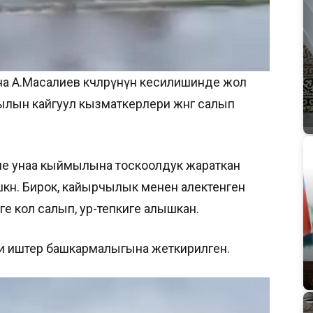
 А.Масалиев көчөлөрүнүн кесилишинде жол
лын кайгуул кызматкерлери жөнгө салып
не унаа кыймылына тоскоолдук жараткан
көн. Бирок, кайырчылык менен алектенген
е кол салып, ур-тепкиге алышкан.
ки иштер башкармалыгына жеткирилген.