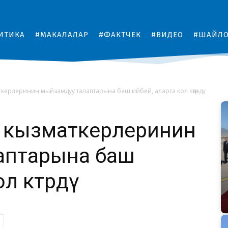
ИТИКА
#МАКАЛАЛАР
#ФАКТЧЕК
#ВИДЕО
#ШАЙЛ
ткерлеринин мыйзамдуу талаптарына баш ийбей, аларга кол көтөрдү
л кызматкерлеринин
аптарына баш
л көтөрдү