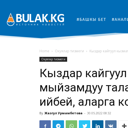
#БАШКЫ БЕТ
#АНАЛ
Home
Окуялар тизмеги
Кыздар кайгуул кызма
Окуялар тизмеги
Кыздар кайгуу
мыйзамдуу тал
ийбей, аларга ко
By
Жазгул Урмамбетова
-
30.05.2022 08:32