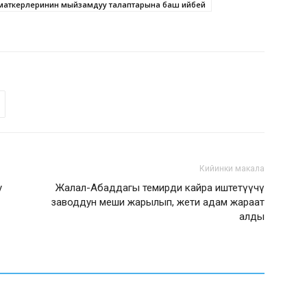
зматкерлеринин мыйзамдуу талаптарына баш ийбей
Кийинки макала
у
Жалал-Абаддагы темирди кайра иштетүүчү
заводдун меши жарылып, жети адам жараат
алды