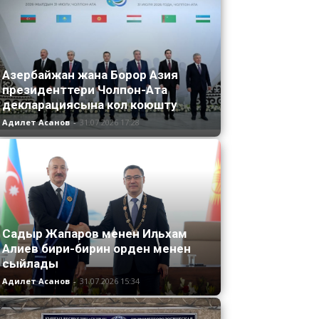
Азербайжан жана Борор Азия
президенттери Чолпон-Ата
декларациясына кол коюшту
Адилет Асанов
-
31.07.2026 17:28
Садыр Жапаров менен Ильхам
Алиев бири-бирин орден менен
сыйлады
Адилет Асанов
-
31.07.2026 15:34