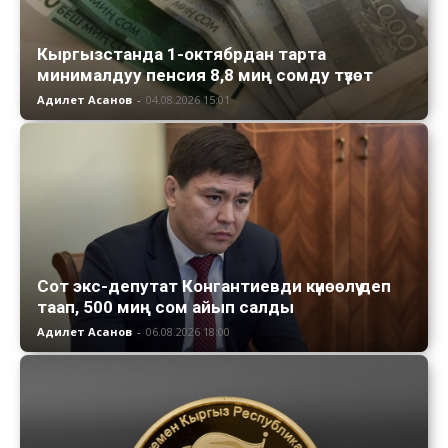
Кыргызстанда 1-октябрдан тарта
минималдуу пенсия 8,8 миң сомду түзөт
Адилет Асанов
-
04.08.2026 15:01
Сот экс-депутат Конгантиевди күнөөлүү деп
таап, 500 миң сом айып салды
Адилет Асанов
-
06.08.2026 18:00