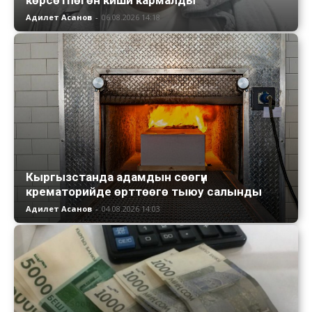
Адилет Асанов
-
06.08.2026 14:18
Кыргызстанда адамдын сөөгүн
крематорийде өрттөөгө тыюу салынды
Адилет Асанов
-
04.08.2026 14:03