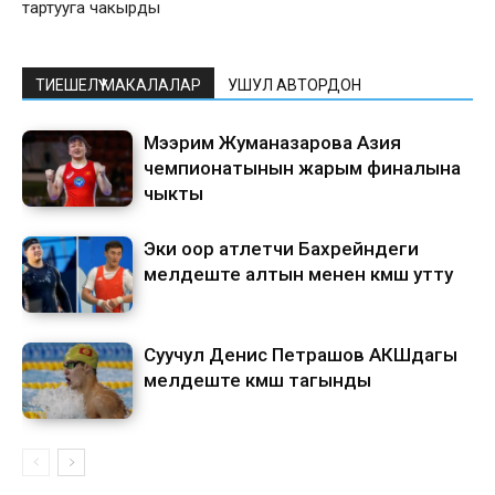
тартууга чакырды
ТИЕШЕЛҮҮ МАКАЛАЛАР
УШУЛ АВТОРДОН
Мээрим Жуманазарова Азия
чемпионатынын жарым финалына
чыкты
Эки оор атлетчи Бахрейндеги
мелдеште алтын менен күмүш утту
Суучул Денис Петрашов АКШдагы
мелдеште күмүш тагынды