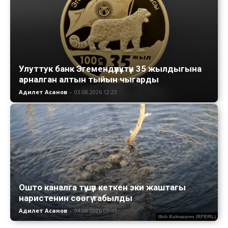
Улуттук банк Эгемендүүлүктүн 35 жылдыгына
арналган алтын тыйын чыгарды
Адилет Асанов
-
03.08.2026 12:23
Ошто каналга түшүп кеткен эки жаштагы
наристенин сөөгү табылды
Адилет Асанов
-
04.08.2026 09:45