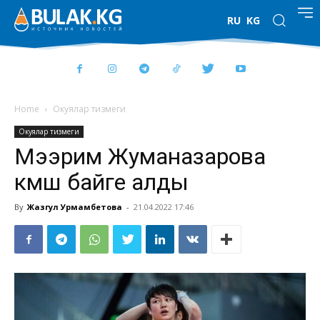
RU
KG
Home
Окуялар тизмеги
Окуялар тизмеги
Мээрим Жуманазарова
күмүш байге алды
By
Жазгул Урмамбетова
-
21.04.2022 17:46