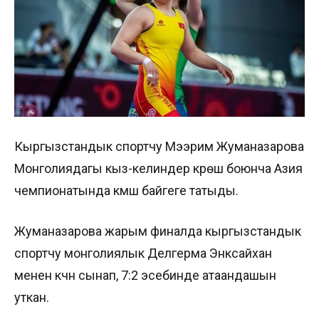
Кыргызстандык спортчу Мээрим Жуманазарова
Монголиядагы кыз-келиндер күрөшү боюнча Азия
чемпионатында күмүш байгеге татыды.
Жуманазарова жарым финалда кыргызстандык
спортчу монголиялык Делгерма Энксайхан
менен күчүн сынап, 7:2 эсебинде атаандашын
уткан.