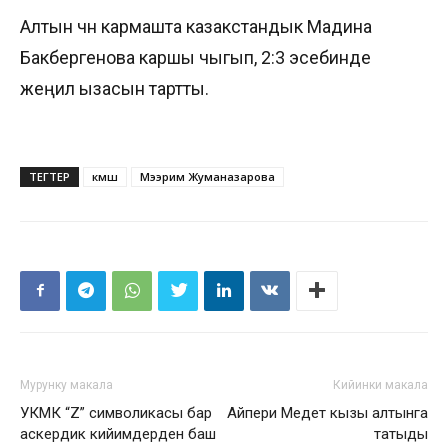
Алтын үчүн кармашта казакстандык Мадина
Бакбергенова каршы чыгып, 2:3 эсебинде
жеңилүү ызасын тартты.
ТЕГТЕР
күмүш
Мээрим Жуманазарова
Мурунку макала
Кийинки макала
УКМК “Z” символикасы бар
Айпери Медет кызы алтынга
аскердик кийимдерден баш
татыды