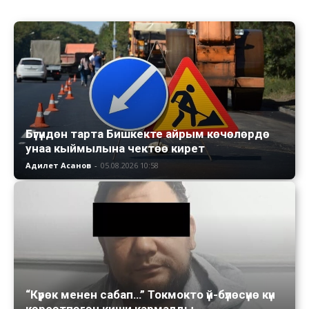
Бүгүндөн тарта Бишкекте айрым көчөлөрдө
унаа кыймылына чектөө кирет
Адилет Асанов
-
05.08.2026 10:58
“Күрөк менен сабап…” Токмокто үй-бүлөсүнө күн
көрсөтпөгөн киши кармалды