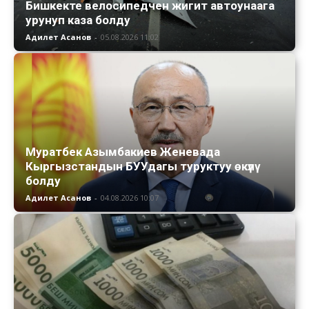
Бишкекте велосипедчен жигит автоунаага
урунуп каза болду
Адилет Асанов
-
05.08.2026 11:02
Муратбек Азымбакиев Женевада
Кыргызстандын БУУдагы туруктуу өкүлү
болду
Адилет Асанов
-
04.08.2026 10:07