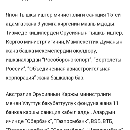
Япон Тышкы иштер министрлиги санкция 15тей
адамга жана 9 уюмга киргенин маалымдады.
Тизмеде кишилерден Орусиянын тышкы иштер,
Коргоо министрлигинин, Мамлекеттик Думанын
жана башка мекемелердин өкүлдөрү,
ишканалардан “Рособоронэкспорт”, “Вертолеты
России”, “Объединенная авиастроительная
корпорация” жана башкалар бар.
Австралия Орусиянын Каржы министрлиги
менен Улуттук бакубаттуулук фондуна жана 11
банкка каршы санкция кабыл алды. Алардын
ичинде “Сбербанк”, “Газпромбанк”, ВЭБ, ВТБ,