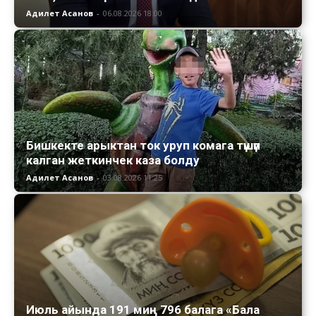
Адилет Асанов
-
06.08.2026 18:00
Бишкекте арыктан ток уруп комага түшүп
калган жеткинчек каза болду
Адилет Асанов
-
03.08.2026 11:25
Июль айында 191 миң 796 балага «Бала