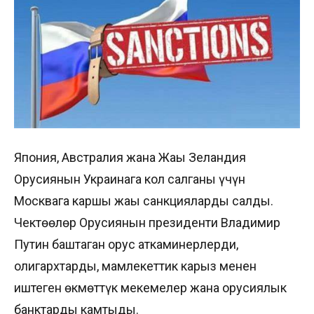
Япония, Австралия жана Жаңы Зеландия
Орусиянын Украинага кол салганы үчүн
Москвага каршы жаңы санкцияларды салды.
Чектөөлөр Орусиянын президенти Владимир
Путин баштаган орус аткаминерлерди,
олигархтарды, мамлекеттик карыз менен
иштеген өкмөттүк мекемелер жана орусиялык
банктарды камтыды.