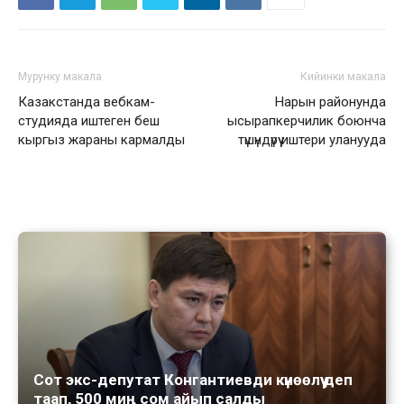
Мурунку макала
Кийинки макала
Казакстанда вебкам-
Нарын районунда
студияда иштеген беш
ысырапкерчилик боюнча
кыргыз жараны кармалды
түшүндүрүү иштери уланууда
Сот экс-депутат Конгантиевди күнөөлүү деп
таап, 500 миң сом айып салды