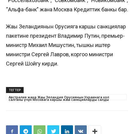
“Россельхозбанк”, “Совкомбанк”, “Новикомбанк”,
“Альфа-банк” жана Москва Кредиттик банкы бар.
Жаңы Зеландиянын Орусияга каршы санкциялар
пакетине президент Владимир Путин, премьер-
министр Михаил Мишустин, тышкы иштер
министри Сергей Лавров, коргоо министри
Сергей Шойгу кирди.
ТЕГТЕР
Австралия жана Жаңы Зеландия Орусиянын Украинага кол
салганы үчүн Москвага каршы жаңы санкцияларды салды