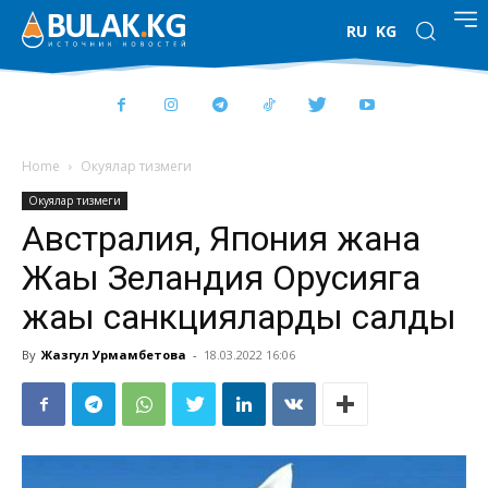
RU
KG
Home
Окуялар тизмеги
Окуялар тизмеги
Австралия, Япония жана
Жаңы Зеландия Орусияга
жаңы санкцияларды салды
By
Жазгул Урмамбетова
-
18.03.2022 16:06