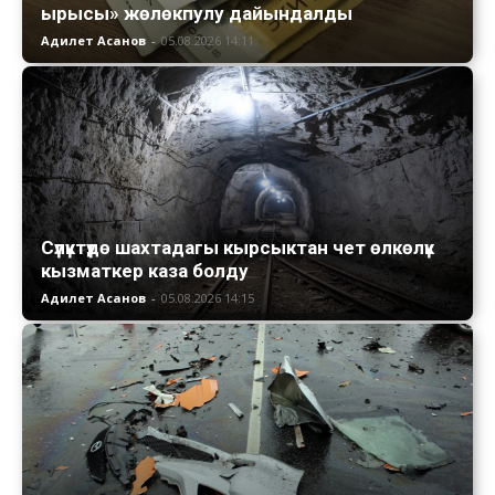
ырысы» жөлөкпулу дайындалды
Адилет Асанов
-
05.08.2026 14:11
Сүлүктүдө шахтадагы кырсыктан чет өлкөлүк
кызматкер каза болду
Адилет Асанов
-
05.08.2026 14:15