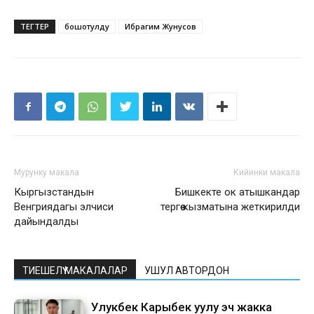
ТЕГТЕР
бошотулду
Ибрагим Жунусов
Мурунку макала
Кийинки макала
Кыргызстандын
Бишкекте ок атышкандар
Венгриядагы элчиси
тергөө кызматына жеткирилди
дайындалды
ТИЕШЕЛҮҮ МАКАЛАЛАР
УШУЛ АВТОРДОН
Улукбек Карыбек уулу эч жакка