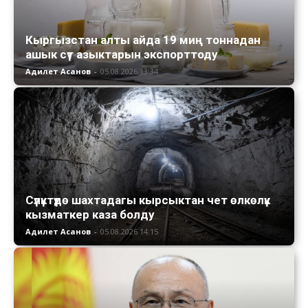
Кыргызстан алты айда 19 миң тоннадан
ашык сүт азыктарын экспорттоду
Адилет Асанов
-
05.08.2026 13:34
Сүлүктүдө шахтадагы кырсыктан чет өлкөлүк
кызматкер каза болду
Адилет Асанов
-
05.08.2026 14:15