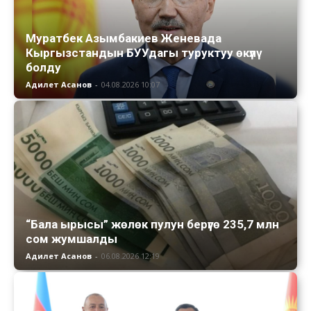
Муратбек Азымбакиев Женевада
Кыргызстандын БУУдагы туруктуу өкүлү
болду
Адилет Асанов
-
04.08.2026 10:07
“Бала ырысы” жөлөк пулун берүүгө 235,7 млн
сом жумшалды
Адилет Асанов
-
06.08.2026 12:19