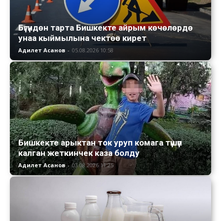
Бүгүндөн тарта Бишкекте айрым көчөлөрдө
унаа кыймылына чектөө кирет
Адилет Асанов
-
05.08.2026 10:58
Бишкекте арыктан ток уруп комага түшүп
калган жеткинчек каза болду
Адилет Асанов
-
03.08.2026 11:25