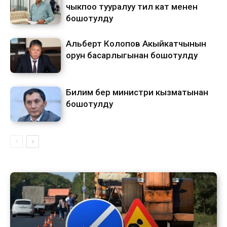
чыкпоо тууралуу тил кат менен
бошотулду
Альберт Колопов Акыйкатчынын
орун басарлыгынан бошотулду
Билим берүү министри кызматынан
бошотулду