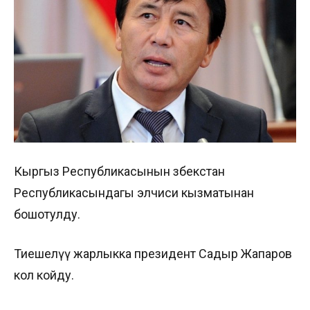
Кыргыз Республикасынын Өзбекстан
Республикасындагы элчиси кызматынан
бошотулду.
Тиешелүү жарлыкка президент Садыр Жапаров
кол койду.