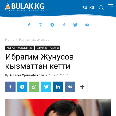
RU
KG
Home
Негизги жаңылыктар
Негизги жаңылыктар
Окуялар тизмеги
Ибрагим Жунусов
кызматтан кетти
By
Жазгул Урмамбетова
-
23.12.2021 15:15