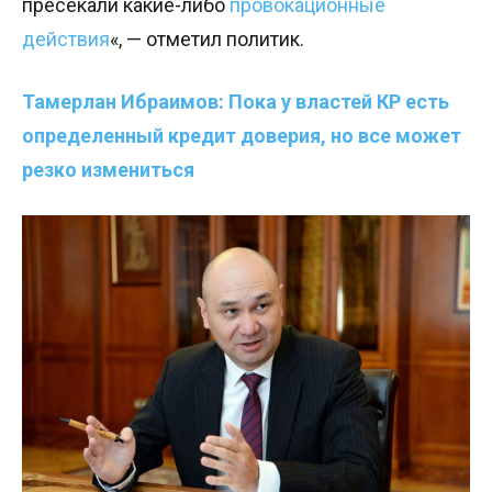
пресекали какие-либо
провокационные
действия
«, — отметил политик.
Тамерлан Ибраимов: Пока у властей КР
есть
определенный кредит доверия,
но все может
резко измениться