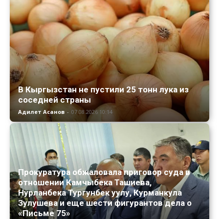
В Кыргызстан не пустили 25 тонн лука из
соседней страны
Адилет Асанов
-
07.08.2026 10:14
Прокуратура обжаловала приговор суда в
отношении Камчыбека Ташиева,
Нурланбека Тургунбек уулу, Курманкула
Зулушева и еще шести фигурантов дела о
«Письме 75»