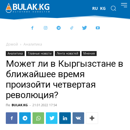
RU
KG
Домой
Аналитика
Аналитика
Главные новости
Лента новостей
Мнения
Может ли в Кыргызстане в
ближайшее время
произойти четвертая
революция?
По
BULAK.KG
-
21.01.2022 17:54