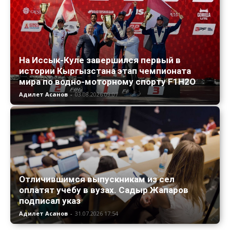
На Иссык-Куле завершился первый в
истории Кыргызстана этап чемпионата
мира по водно-моторному спорту F1H2O
Адилет Асанов
-
03.08.2026 09:07
Отличившимся выпускникам из сел
оплатят учебу в вузах. Садыр Жапаров
подписал указ
Адилет Асанов
-
31.07.2026 17:54