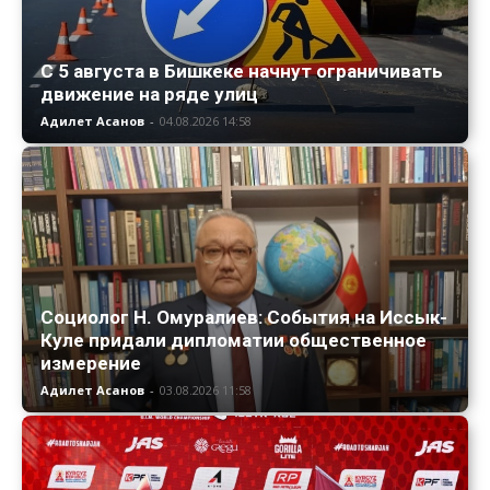
С 5 августа в Бишкеке начнут ограничивать
движение на ряде улиц
Адилет Асанов
-
04.08.2026 14:58
Социолог Н. Омуралиев: События на Иссык-
Куле придали дипломатии общественное
измерение
Адилет Асанов
-
03.08.2026 11:58