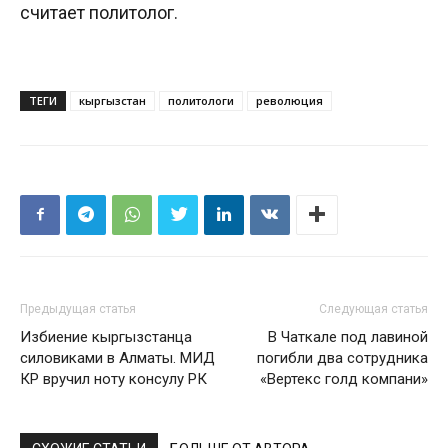
считает политолог.
ТЕГИ
кыргызстан
политологи
революция
Предыдущая статья
Следующая статья
Избиение кыргызстанца
В Чаткале под лавиной
силовиками в Алматы. МИД
погибли два сотрудника
КР вручил ноту консулу РК
«Вертекс голд компани»