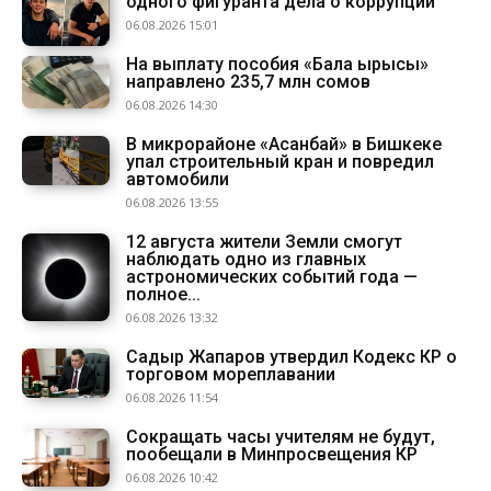
одного фигуранта дела о коррупции
06.08.2026 15:01
На выплату пособия «Бала ырысы»
направлено 235,7 млн сомов
06.08.2026 14:30
В микрорайоне «Асанбай» в Бишкеке
упал строительный кран и повредил
автомобили
06.08.2026 13:55
12 августа жители Земли смогут
наблюдать одно из главных
астрономических событий года —
полное...
06.08.2026 13:32
Садыр Жапаров утвердил Кодекс КР о
торговом мореплавании
06.08.2026 11:54
Сокращать часы учителям не будут,
пообещали в Минпросвещения КР
06.08.2026 10:42