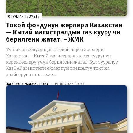
ОКУЯЛАР ТИЗМЕГИ
Токой фондунун жерлери Казакстан
— Кытай магистралдык газ кууру үчүн
берилгени жатат, – ЖМК
Түркстан облусундагы токой чарба жерлери
Казакстан – Кытай магистралдык газ куурунун
керектөөлөрү үчүн берилгени жатат. Бул тууралуу
КазТАГ агенттиги өкмөттүн тиешелүү токтом
долбооруна шилтеме...
ЖАЗГУЛ УРМАМБЕТОВА
-
19.10.2022 09:53