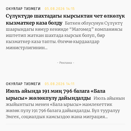
ОКУЯЛАР ТИЗМЕГИ
05.08.2026 14:15
Сүлүктүдө шахтадагы кырсыктан чет өлкөлүк
кызматкер каза болду
Баткен облусунун Сүлүктү
шаарындагы көмүр кенинде “Магомед” компаниясы
иштетип жаткан шахтада кырсык болуп, бир
кызматкер каза тапты. Өзгөчө кырдаалдар
министрлигинин...
- Реклама -
ОКУЯЛАР ТИЗМЕГИ
05.08.2026 14:11
Июль айында 191 миң 796 балага «Бала
ырысы» жөлөкпулу дайындалды
Июль айынын
жыйынтыгы менен «Бала ырысы» мамлекеттик
жөлөк пулу 191 796 балага дайындалды. Бул тууралуу
Эмгек, социалдык камсыздоо жана миграция...