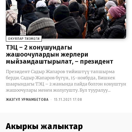
ОКУЯЛАР ТИЗМЕГИ
ТЭЦ – 2 конушундагы
жашоочулардын жерлери
мыйзамдаштырылат, – президент
Президент Садыр Жапаров тийиштүү тапшырма
берди. Садыр Жапаров бүгүн, 15-ноябрда, Бишкек
шаарындагы ТЭЦ – 2 жанында пайда болгон конуштун
жашоочулары менен жолугушту. Бул тууралуу...
ЖАЗГУЛ УРМАМБЕТОВА
-
15.11.2021 17:08
Акыркы жаңлыктар