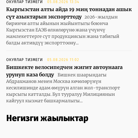
ОКУЯЛАР ТИЗМЕГИ
05.08.2026 13:34
Кыргызстан алты айда 19 миң тоннадан ашык
сүт азыктарын экспорттоду
2026-жылдын
биринчи алты айынын жыйынтыгы боюнча
Кыргызстан ЕАЭБ өлкөлөрүнө жана үчүнчү
мамлекеттерге сүт продукциясын жана табигый
балды активдүү экспорттоону...
ОКУЯЛАР ТИЗМЕГИ
05.08.2026 11:02
Бишкекте велосипедчен жигит автоунаага
урунуп каза болду
Бишкек шаарындагы
Абдрахманов менен Москва көчөлөрүнүн
кесилишинде адам өмүрүн алган жол-транспорт
кырсыгы катталды. Бул тууралуу Милициянын
кайгуул кызмат башкармалыгы...
Негизги жаңылыктар