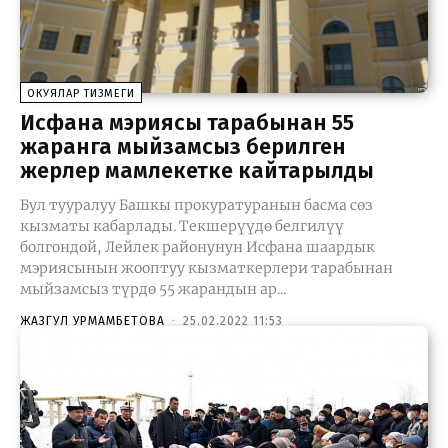
ОКУЯЛАР ТИЗМЕГИ
Исфана мэриясы тарабынан 55
жаранга мыйзамсыз берилген
жерлер мамлекетке кайтарылды
Бул тууралуу Башкы прокуратуранын басма сөз
кызматы кабарлады. Текшерүүдө белгилүү
болгондой, Лейлек районунун Исфана шаардык
мэриясынын жооптуу кызматкерлери тарабынан
мыйзамсыз түрдө 55 жарандын ар...
ЖАЗГУЛ УРМАМБЕТОВА
-
25.02.2022 11:53