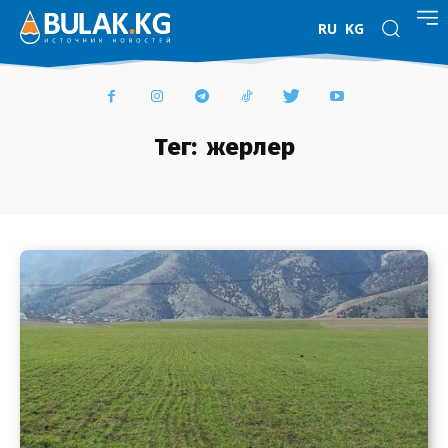
RU
KG
Тег:
жерлер