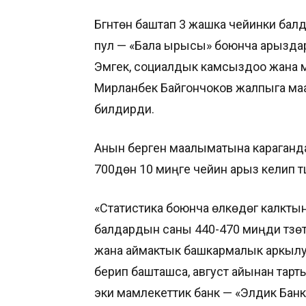
Бүгүнтөн баштап 3 жашка чейинки балда
пул — «Бала ырысы» боюнча арыздар
Эмгек, социалдык камсыздоо жана 
Мирланбек Байгончоков жалпыга маа
билдирди.
Анын берген маалыматына караганда
700дөн 10 миңге чейин арыз келип тү
«Статистика боюнча өлкөдөгү калктын
балдардын саны 440-470 миңди түзөт
жана аймактык башкармалык аркылуу 
берип башташса, август айынан тар
эки мамлекеттик банк — «Элдик Банк»