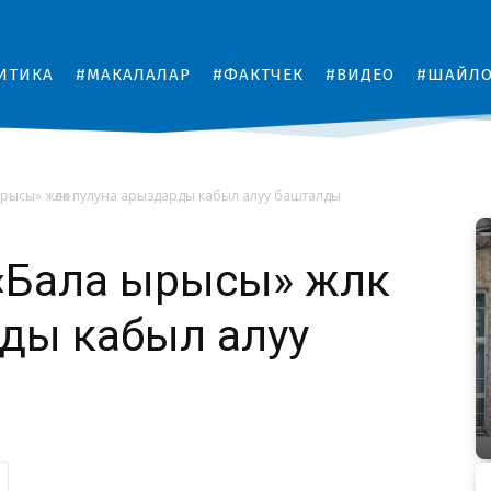
ИТИКА
#МАКАЛАЛАР
#ФАКТЧЕК
#ВИДЕО
#ШАЙЛ
рысы» жөлөк пулуна арыздарды кабыл алуу башталды
Бала ырысы» жөлөк
ды кабыл алуу