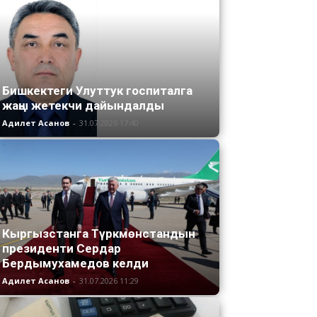
Бишкектеги Улуттук госпиталга
жаңы жетекчи дайындалды
Адилет Асанов
-
31.07.2026 17:40
Кыргызстанга Түркмөнстандын
президенти Сердар
Бердымухамедов келди
Адилет Асанов
-
31.07.2026 11:29