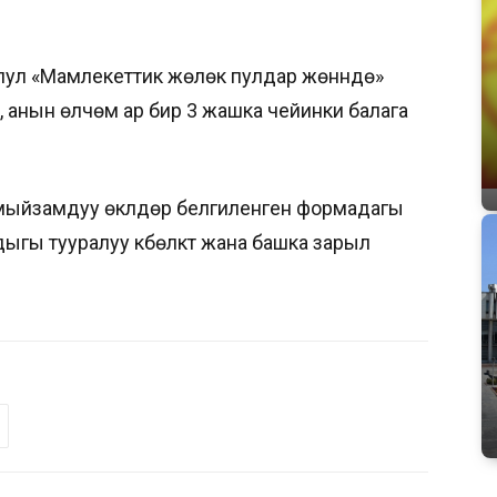
пул «Мамлекеттик жөлөк пулдар жөнүндө»
нын өлчөмү ар бир 3 жашка чейинки балага
е мыйзамдуу өкүлдөр белгиленген формадагы
ыгы тууралуу күбөлүктү жана башка зарыл