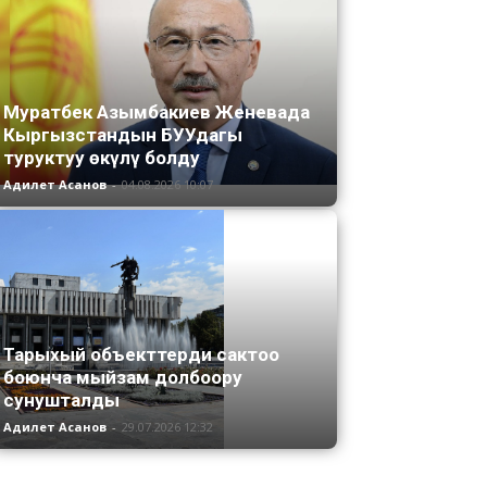
Муратбек Азымбакиев Женевада
Кыргызстандын БУУдагы
туруктуу өкүлү болду
Адилет Асанов
-
04.08.2026 10:07
Тарыхый объекттерди сактоо
боюнча мыйзам долбоору
сунушталды
Адилет Асанов
-
29.07.2026 12:32