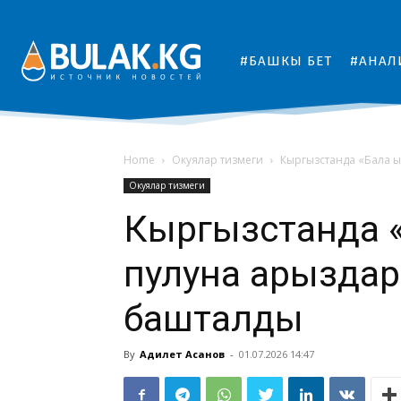
#БАШКЫ БЕТ
#АНАЛ
Home
Окуялар тизмеги
Кыргызстанда «Бала ы
Окуялар тизмеги
Кыргызстанда «
пулуна арыздар
башталды
By
Адилет Асанов
-
01.07.2026 14:47