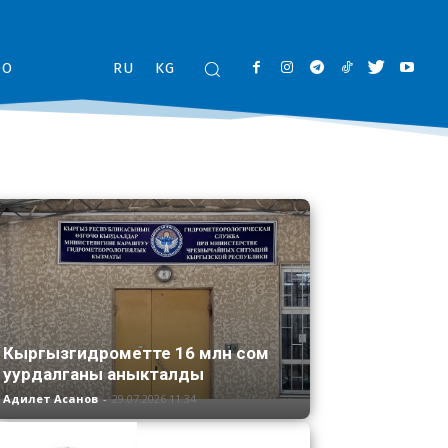
ОО
RU
KG
Кыргызгидрометте 16 млн сом
уурдалганы аныкталды
Адилет Асанов
-
29.07.2026 11:34