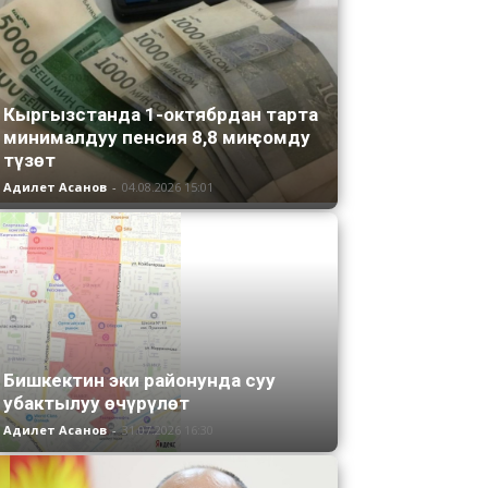
Кыргызстанда 1-октябрдан тарта
минималдуу пенсия 8,8 миң сомду
түзөт
Адилет Асанов
-
04.08.2026 15:01
Бишкектин эки районунда суу
убактылуу өчүрүлөт
Адилет Асанов
-
31.07.2026 16:30