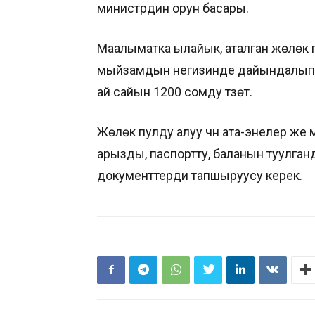
министрдин орун басары.
Маалыматка ылайык, аталган жөлөк 
мыйзамдын негизинде дайындалып, а
ай сайын 1200 сомду түзөт.
Жөлөк пулду алуу үчүн ата-энелер ж
арызды, паспортту, баланын туулганд
документтерди тапшыруусу керек.