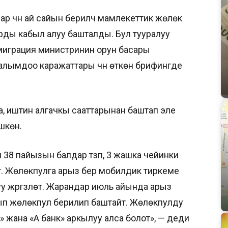
р үчүн ай сайын берилүүчү мамлекеттик жөлөк
ды кабыл алуу башталды. Бул тууралуу
миграция министринин орун басары
лымдоо каражаттары үчүн өткөн брифингде
, иштин алгачкы сааттарынан баштап эле
шкөн.
 38 пайызын балдар түзүп, 3 жашка чейинки
. Жөлөкпулга арыз берүү мобилдик тиркеме
жүргүзүлөт. Жарандар июль айында арыз
тып жөлөкпул берилип баштайт. Жөлөкпулду
 жана «А банк» аркылуу алса болот», — деди