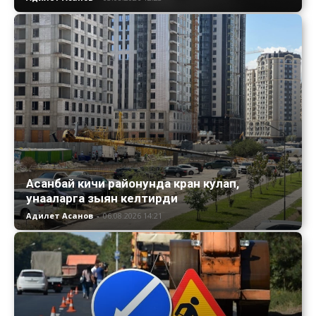
Асанбай кичи районунда кран кулап,
унааларга зыян келтирди
Адилет Асанов
-
06.08.2026 14:21