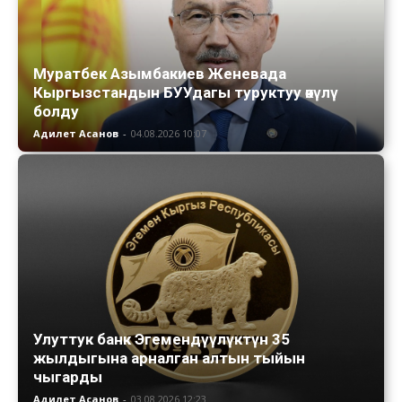
Муратбек Азымбакиев Женевада
Кыргызстандын БУУдагы туруктуу өкүлү
болду
Адилет Асанов
-
04.08.2026 10:07
Улуттук банк Эгемендүүлүктүн 35
жылдыгына арналган алтын тыйын
чыгарды
Адилет Асанов
-
03.08.2026 12:23