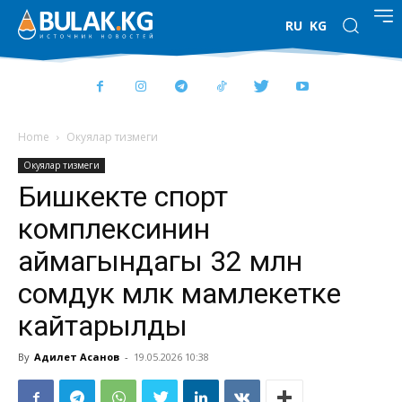
RU
KG
Home
Окуялар тизмеги
Окуялар тизмеги
Бишкекте спорт
комплексинин
аймагындагы 32 млн
сомдук мүлк мамлекетке
кайтарылды
By
Адилет Асанов
-
19.05.2026 10:38