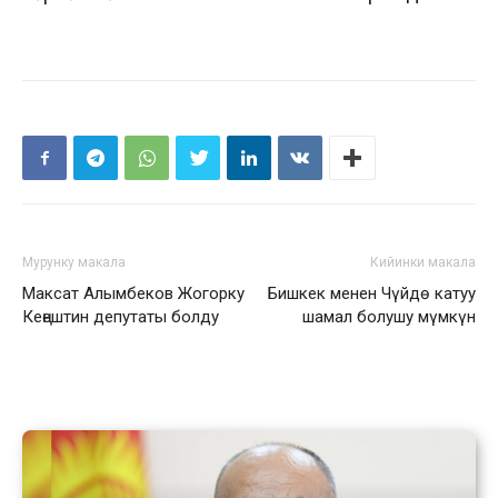
Мурунку макала
Кийинки макала
Максат Алымбеков Жогорку
Бишкек менен Чүйдө катуу
Кеңештин депутаты болду
шамал болушу мүмкүн