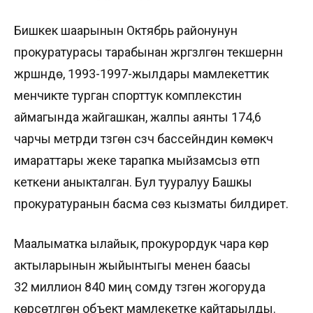
Бишкек шаарынын Октябрь районунун
прокуратурасы тарабынан жүргүзүлгөн текшерүүнүн
жүрүшүндө, 1993-1997-жылдары мамлекеттик
менчикте турган спорттук комплекстин
аймагында жайгашкан, жалпы аянты 174,6
чарчы метрди түзгөн сүзүүчү бассейндин көмөкчү
имараттары жеке тарапка мыйзамсыз өтүп
кеткени аныкталган. Бул тууралуу Башкы
прокуратуранын басма сөз кызматы билдирет.
Маалыматка ылайык, прокурордук чара көрүү
актыларынын жыйынтыгы менен баасы
32 миллион 840 миң сомду түзгөн жогоруда
көрсөтүлгөн объект мамлекетке кайтарылды.