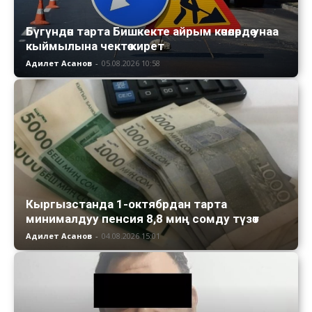
Бүгүндөн тарта Бишкекте айрым көчөлөрдө унаа
кыймылына чектөө кирет
Адилет Асанов
-
05.08.2026 10:58
Кыргызстанда 1-октябрдан тарта
минималдуу пенсия 8,8 миң сомду түзөт
Адилет Асанов
-
04.08.2026 15:01