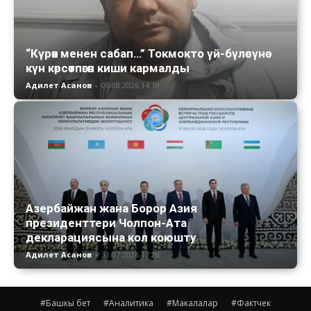
“Күрөк менен сабап…” Токмокто үй-бүлөсүнө
күн көрсөтпөгөн киши кармалды
Адилет Асанов
-
06.08.2026 14:18
Азербайжан жана Борор Азия
президенттери Чолпон-Ата
декларациясына кол коюшту
Адилет Асанов
-
31.07.2026 17:28
#Башкы бет
#Аналитика
#Макалалар
#Фактчек