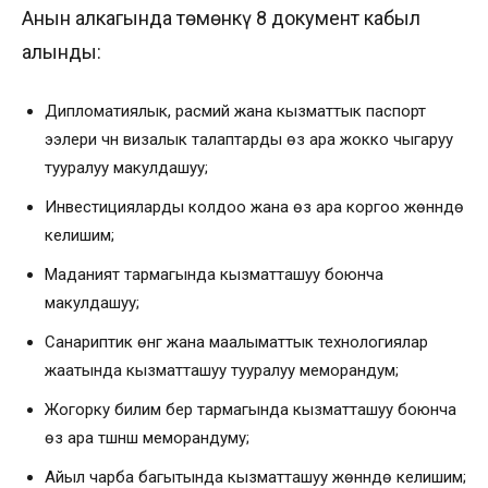
Анын алкагында төмөнкү 8 документ кабыл
алынды:
Дипломатиялык, расмий жана кызматтык паспорт
ээлери үчүн визалык талаптарды өз ара жокко чыгаруу
тууралуу макулдашуу;
Инвестицияларды колдоо жана өз ара коргоо жөнүндө
келишим;
Маданият тармагында кызматташуу боюнча
макулдашуу;
Санариптик өнүгүү жана маалыматтык технологиялар
жаатында кызматташуу тууралуу меморандум;
Жогорку билим берүү тармагында кызматташуу боюнча
өз ара түшүнүшүү меморандуму;
Айыл чарба багытында кызматташуу жөнүндө келишим;