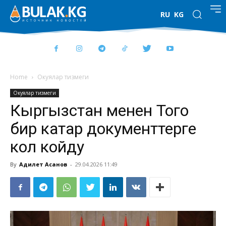
RU
KG
Home
Окуялар тизмеги
Окуялар тизмеги
Кыргызстан менен Того
бир катар документтерге
кол койду
By
Адилет Асанов
-
29.04.2026 11:49