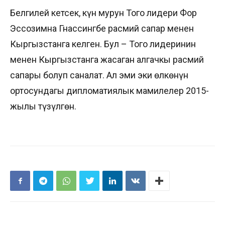
Белгилей кетсек, күн мурун Того лидери Фор
Эссозимна Гнассингбе расмий сапар менен
Кыргызстанга келген. Бул – Того лидеринин
менен Кыргызстанга жасаган алгачкы расмий
сапары болуп саналат. Ал эми эки өлкөнүн
ортосундагы дипломатиялык мамилелер 2015-
жылы түзүлгөн.