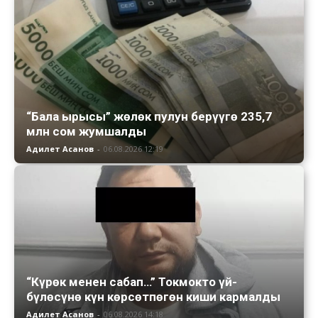
“Бала ырысы” жөлөк пулун берүүгө 235,7
млн сом жумшалды
Адилет Асанов
-
06.08.2026 12:19
“Күрөк менен сабап…” Токмокто үй-
бүлөсүнө күн көрсөтпөгөн киши кармалды
Адилет Асанов
-
06.08.2026 14:18