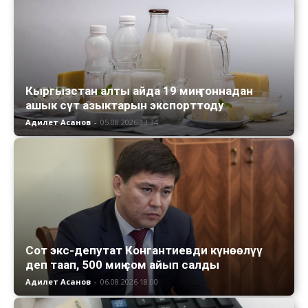
Кыргызстан алты айда 19 миң тоннадан
ашык сүт азыктарын экспорттоду
Адилет Асанов
-
05.08.2026 13:34
Сот экс-депутат Конгантиевди күнөөлүү
деп таап, 500 миң сом айып салды
Адилет Асанов
-
06.08.2026 18:00