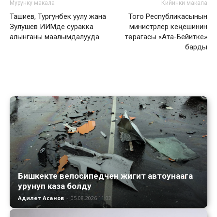
Мурунку макала
Кийинки макала
Ташиев, Тургунбек уулу жана
Того Республикасынын
Зулушев ИИМде суракка
министрлер кеңешинин
алынганы маалымдалууда
төрагасы «Ата-Бейитке»
барды
Бишкекте велосипедчен жигит автоунаага
урунуп каза болду
Адилет Асанов
-
05.08.2026 11:02