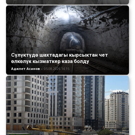
Сүлүктүдө шахтадагы кырсыктан чет
өлкөлүк кызматкер каза болду
Адилет Асанов
-
05.08.2026 14:15