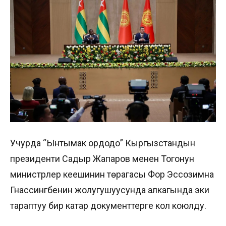
Учурда “Ынтымак ордодо” Кыргызстандын
президенти Садыр Жапаров менен Тогонун
министрлер кеңешинин төрагасы Фор Эссозимна
Гнассингбенин жолугушуусунда алкагында эки
тараптуу бир катар документтерге кол коюлду.