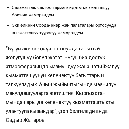
Саламаттык сактоо тармагындагы кызматташуу
боюнча меморандум;
Эки өлкөнүн Соода-өнөр жай палаталары ортосунда
кызматташуу тууралуу меморандум.
“Бүгүн эки өлкөнүн ортосунда тарыхый
жолугушуу болуп жатат. Бүгүн биз достук
атмосферасында мазмундуу жана натыйжалуу
кызматташуунун келечектүү багыттарын
талкууладык. Анын жыйынтыгында маанилүү
макулдашууларга жетиштик. Кыргызстан
мындан ары да келечектүү кызматташтыкты
улантууга кызыкдар”,-деп белгиледи анда
Садыр Жапаров.