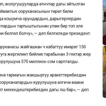
п, жолугушууларда өтүнүчтөр дагы айтылган
аймактык ооруканасынын төрөт бөлүмү
рда кошумча орундардын, дарыгерлердин
лардын тартыштыгынан улам бир топ эле
белгилүү болчу», — деп белгиледи президент.
оруканасы жайгашкан үч кабаттуу имарат 150
га жергиликтүү бийлик тарабынан 3 гектар жер
урулушуна 570 миллион сом сарпталды.
ина тармагын жакшыртуу аракеттерибиздин
ооруканалардын курулушуна өзгөчө маани
рт мекендештерибиздин дагы үлүшү бар», — деп