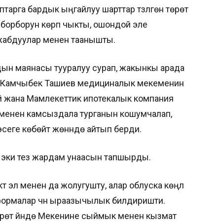
арга бардык ыңгайлуу шарттар түзүлгөн төрөт
 борборун көрүп чыкты, ошондой эле
жабдуулар менен таанышты.
ын маянасы тууралуу сурап, жакынкы арада
ы Камчыбек Ташиев медициналык мекеменин
й жана Мамлекеттик ипотекалык компания
 менен камсыздала турганын кошумчалап,
еге көбөйтүү жөнүндө айтып берди.
 эки тез жардам унаасын тапшырды.
ү эл менен да жолугушту, алар облуска көңүл
еформалар үчүн ыраазычылык билдиришти.
өрөт үйүндө Мекенине сыймык менен кызмат