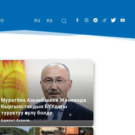
ОО
RU
KG
Муратбек Азымбакиев Женевада
Кыргызстандын БУУдагы
туруктуу өкүлү болду
Адилет Асанов
-
04.08.2026 10:07