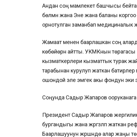
Андан соң мамлекет башчысы бейтапт
бөлүмүн жана Эне жана баланы коргоо
орнотулган заманбап медициналык 
Жамаат менен баарлашкан соң алард
көбөйөрүн айтты. УКМКнын төрагас
кызматкерлери кызматтык турак жа
тарабынан курулуп жаткан батирлер
ошондой эле эмгек акы фондун эки эс
Соңунда Садыр Жапаров ооруканага
Президент Садыр Жапаров жергиликтү
бургандыгы жана жүргүзүлүп жаткан р
Баарлашуунун жүрүшүндө алар жаңы т