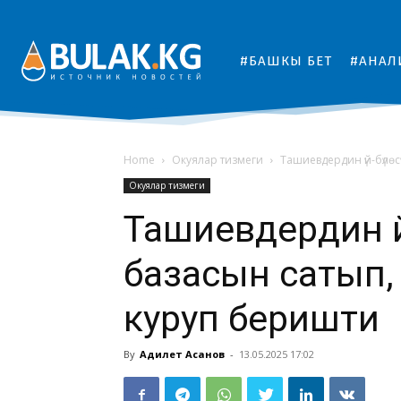
#БАШКЫ БЕТ
#АНАЛ
Home
Окуялар тизмеги
Ташиевдердин үй-бүлөс
Окуялар тизмеги
Ташиевдердин үй
базасын сатып,
куруп беришти
By
Адилет Асанов
-
13.05.2025 17:02