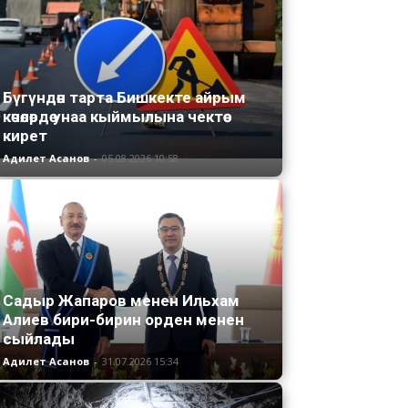
Бүгүндөн тарта Бишкекте айрым
көчөлөрдө унаа кыймылына чектөө
кирет
Адилет Асанов
-
05.08.2026 10:58
Садыр Жапаров менен Ильхам
Алиев бири-бирин орден менен
сыйлады
Адилет Асанов
-
31.07.2026 15:34