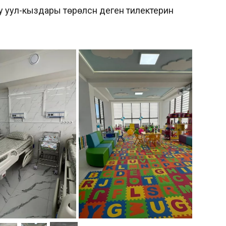
 уул-кыздары төрөлсүн деген тилектерин