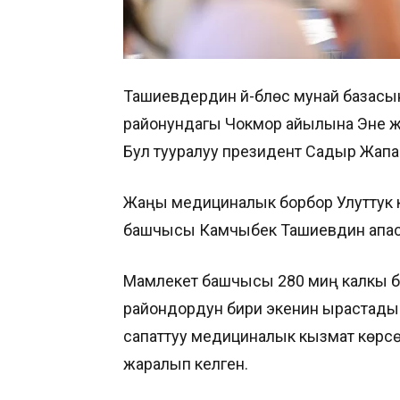
Ташиевдердин үй-бүлөсү мунай базас
районундагы Чокмор айылына Эне жа
Бул тууралуу президент Садыр Жап
Жаңы медициналык борбор Улуттук 
башчысы Камчыбек Ташиевдин апас
Мамлекет башчысы 280 миң калкы бар
райондордун бири экенин ырастады.
сапаттуу медициналык кызмат көрсөтү
жаралып келген.