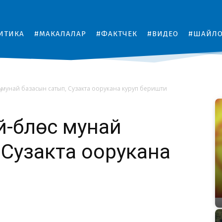
ИТИКА
#МАКАЛАЛАР
#ФАКТЧЕК
#ВИДЕО
#ШАЙЛ
ү мунай базасын сатып, Сузакта оорукана куруп беришти
-бүлөсү мунай
 Сузакта оорукана