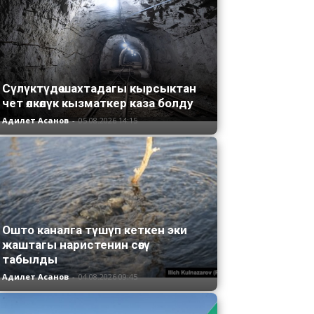
Сүлүктүдө шахтадагы кырсыктан
чет өлкөлүк кызматкер каза болду
Адилет Асанов
-
05.08.2026 14:15
Ошто каналга түшүп кеткен эки
жаштагы наристенин сөөгү
табылды
Адилет Асанов
-
04.08.2026 09:45