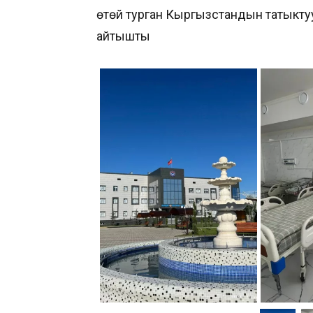
өтөй турган Кыргызстандын татыктуу
айтышты