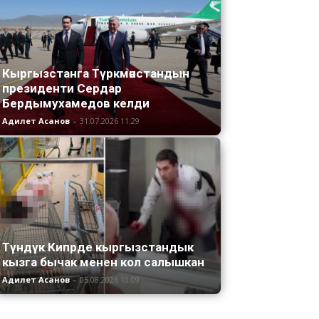
Кыргызстанга Түркмөнстандын
президенти Сердар
Бердымухамедов келди
Адилет Асанов
-
31.07.2026 11:29
Түндүк Кипрде кыргызстандык
кызга бычак менен кол салышкан
Адилет Асанов
-
05.08.2026 10:09