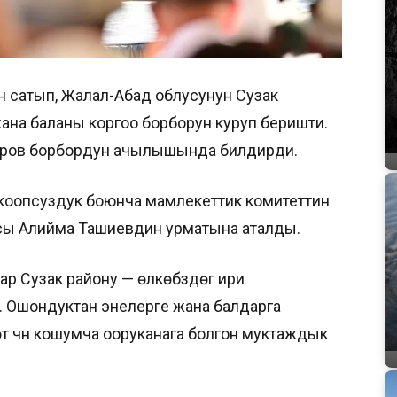
ын сатып, Жалал-Абад облусунун Сузак
на баланы коргоо борборун куруп беришти.
аров борбордун ачылышында билдирди.
коопсуздук боюнча мамлекеттик комитеттин
ы Алийма Ташиевдин урматына аталды.
 Сузак району — өлкөбүздөгү ири
 Ошондуктан энелерге жана балдарга
ү үчүн кошумча ооруканага болгон муктаждык