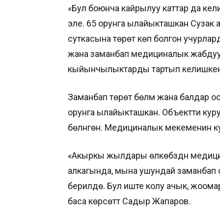
«Бул боюнча кайрылуу каттар да кели
эле. 65 орунга ылайыкташкан Сузак 
суткасына төрөт көп болгон учурла
жана заманбап медициналык жабдуу
кыйынчылыктарды тартып келишкени 
Заманбап төрөт бөлүмү жана балдар о
орунга ылайыкташкан. Объектти куруу
бөлүнгөн. Медициналык мекеменин к
«Акыркы жылдары өлкөбүздүн медиц
алкагында, мына ушундай заманбап 
берилүүдө. Бул иште колу ачык, жоома
баса көрсөттү Садыр Жапаров.