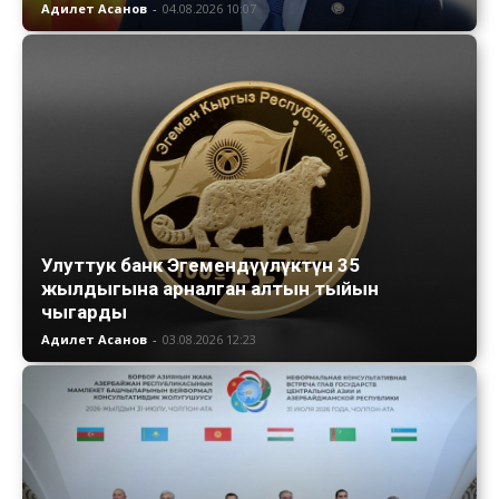
Адилет Асанов
-
04.08.2026 10:07
Улуттук банк Эгемендүүлүктүн 35
жылдыгына арналган алтын тыйын
чыгарды
Адилет Асанов
-
03.08.2026 12:23