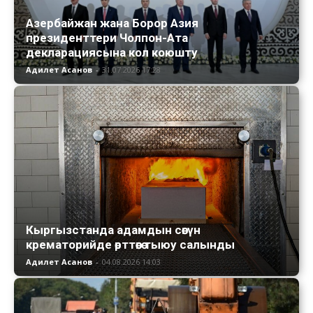
Азербайжан жана Борор Азия
президенттери Чолпон-Ата
декларациясына кол коюшту
Адилет Асанов
-
31.07.2026 17:28
Кыргызстанда адамдын сөөгүн
крематорийде өрттөөгө тыюу салынды
Адилет Асанов
-
04.08.2026 14:03