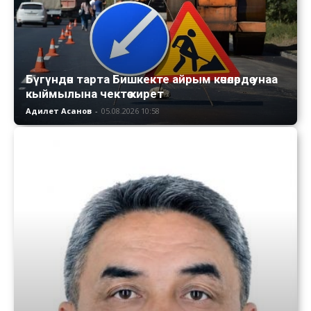
Бүгүндөн тарта Бишкекте айрым көчөлөрдө унаа
кыймылына чектөө кирет
Адилет Асанов
-
05.08.2026 10:58