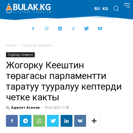
RU
KG
Home
Окуялар тизмеги
Окуялар тизмеги
Жогорку Кеңештин
төрагасы парламентти
таратуу тууралуу кептерди
четке какты
By
Адилет Асанов
-
19.02.2025 11:58