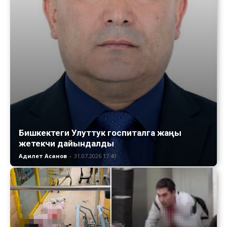
Бишкектеги Улуттук госпиталга жаңы
жетекчи дайындалды
Адилет Асанов
-
31.07.2026 17:40