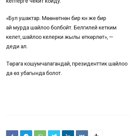
кептерге чекит койду.
«Бул ушактар. Мөөнөтүнөн бир күн же бир
ай мурда шайлоо болбойт. Белгилей кетким
келет, шайлоо келерки жылы өткөрүлөт», —
деди ал.
Төрага кошумчалагандай, президенттик шайлоо
да өз убагында болот.