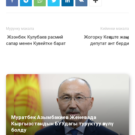
Мурунку макала
Кийинки макала
Жээнбек Кулубаев расмий
Жогорку Кеңеште жаңы
сапар менен Кувейтке барат
депутат ант берди
Муратбек Азымбакиев Женевада
Кыргызстандын БУУдагы туруктуу өкүлү
болду