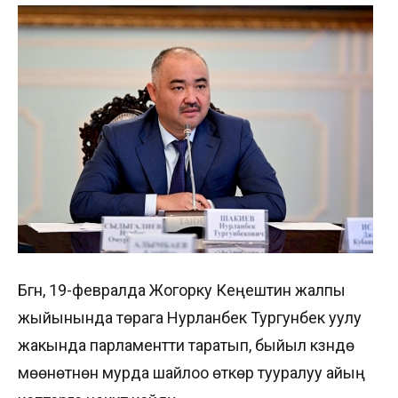
Бүгүн, 19-февралда Жогорку Кеңештин жалпы
жыйынында төрага Нурланбек Тургунбек уулу
жакында парламентти таратып, быйыл күзүндө
мөөнөтүнөн мурда шайлоо өткөрүү тууралуу айың