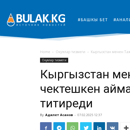
#БАШКЫ БЕТ
#АНАЛ
Home
Окуялар тизмеги
Кыргызстан менен Та
Окуялар тизмеги
Кыргызстан ме
чектешкен айм
титиреди
By
Адилет Асанов
-
07.02.2025 12:37