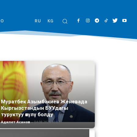
ОО
RU
KG
Муратбек Азымбакиев Женевада
Кыргызстандын БУУдагы
туруктуу өкүлү болду
Адилет Асанов
-
04.08.2026 10:07