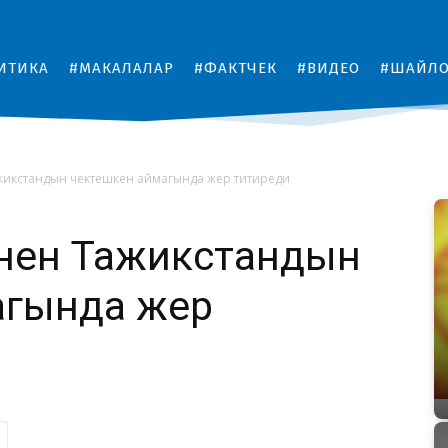
ИТИКА
#МАКАЛАЛАР
#ФАКТЧЕК
#ВИДЕО
#ШАЙЛ
жикстандын чектешкен аймагында жер титиреди
нен Тажикстандын
агында жер