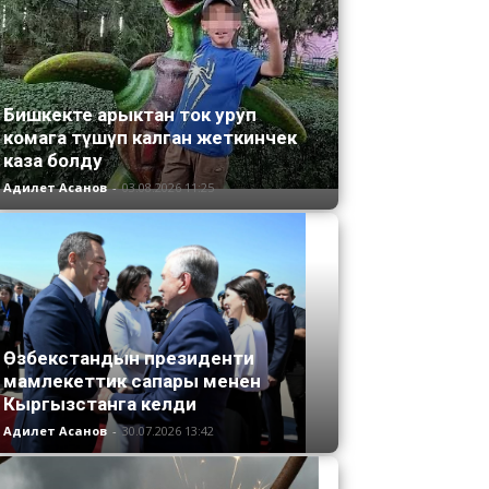
Бишкекте арыктан ток уруп
комага түшүп калган жеткинчек
каза болду
Адилет Асанов
-
03.08.2026 11:25
Өзбекстандын президенти
мамлекеттик сапары менен
Кыргызстанга келди
Адилет Асанов
-
30.07.2026 13:42