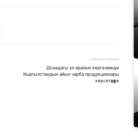
Кийинки макала
Дохадагы эл аралык көргөзмөдө
Кыргызстандын айыл чарба продукциялары
көрсөтүлүүдө