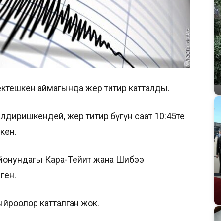
тешкен аймагында жер титирөө катталды.
лдиришкендей, жер титирөө бүгүн саат 10:45те
кен.
айонундагы Кара-Тейит жана Шибээ
ген.
ыйроолор катталган жок.