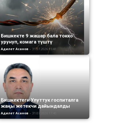
Бишкекте 9 жашар бала токко
урунуп, комага түштү
Адилет Асанов
-
31.07.2026 15:41
Бишкектеги Улуттук госпиталга
жаңы жетекчи дайындалды
Адилет Асанов
-
31.07.2026 17:40