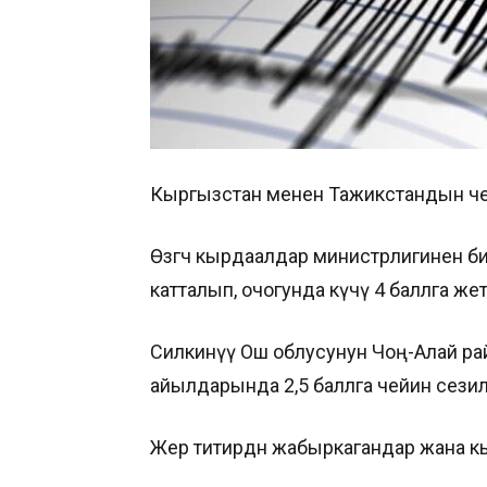
Кыргызстан менен Тажикстандын чек
Өзгөчө кырдаалдар министрлигинен би
катталып, очогунда күчү 4 баллга жет
Силкинүү Ош облусунун Чоң-Алай р
айылдарында 2,5 баллга чейин сезил
Жер титирөөдөн жабыркагандар жана к