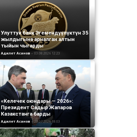
Улуттук банк Эгемендүүлүктүн 35
жылдыгына арналган алтын
тыйын чыгарды
Адилет Асанов
-
03.08.2026 12:23
«Келечек оюндары — 2026»:
Президент Садыр Жапаров
Казакстанга барды
Адилет Асанов
-
29.07.2026 18:03