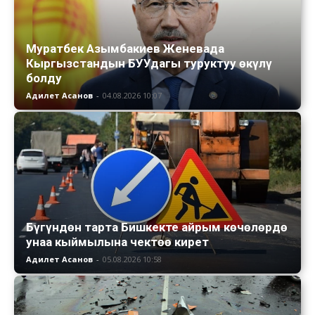
Муратбек Азымбакиев Женевада
Кыргызстандын БУУдагы туруктуу өкүлү
болду
Адилет Асанов
-
04.08.2026 10:07
Бүгүндөн тарта Бишкекте айрым көчөлөрдө
унаа кыймылына чектөө кирет
Адилет Асанов
-
05.08.2026 10:58