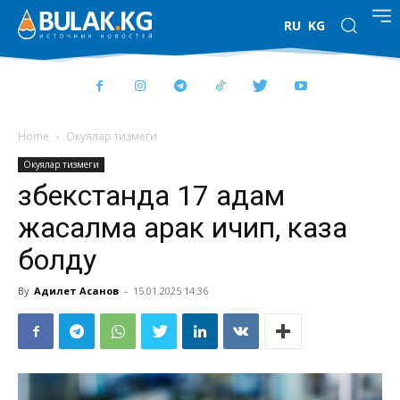
RU
KG
Home
Окуялар тизмеги
Окуялар тизмеги
Өзбекстанда 17 адам
жасалма арак ичип, каза
болду
By
Адилет Асанов
-
15.01.2025 14:36