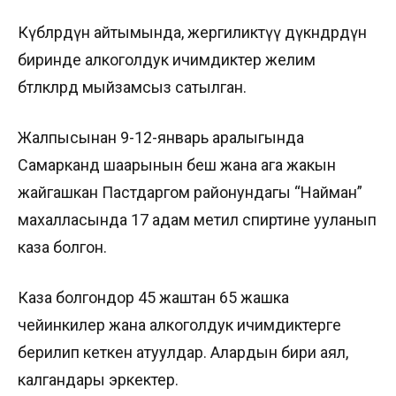
Күбөлөрдүн айтымында, жергиликтүү дүкөндөрдүн
биринде алкоголдук ичимдиктер желим
бөтөлкөлөрдө мыйзамсыз сатылган.
Жалпысынан 9-12-январь аралыгында
Самарканд шаарынын беш жана ага жакын
жайгашкан Пастдаргом районундагы “Найман”
махалласында 17 адам метил спиртине ууланып
каза болгон.
Каза болгондор 45 жаштан 65 жашка
чейинкилер жана алкоголдук ичимдиктерге
берилип кеткен атуулдар. Алардын бири аял,
калгандары эркектер.