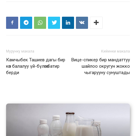
Мурунку макала
Кийинки макала
Камчыбек Ташиев дагы бир
Вице-спикер бир мандаттуу
көп балалуу үй-бүлөгө батир
шайлоо округун жокко
берди
чыгарууну сунуштады