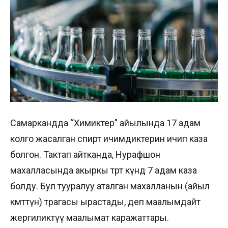
Самаркандда “Химиктер” айылында 17 адам
колго жасалган спирт ичимдиктерин ичип каза
болгон. Тактап айтканда, Нурафшон
махалласында акыркы төрт күндө 7 адам каза
болду. Бул тууралуу аталган махалланын (айыл
өкмөттүн) төрагасы ырастады, деп маалымдайт
жергиликтүү маалымат каражаттары.