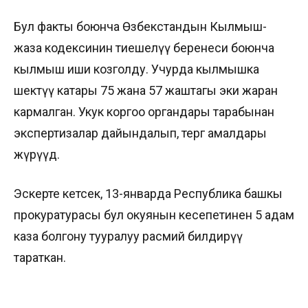
Бул факты боюнча Өзбекстандын Кылмыш-
жаза кодексинин тиешелүү беренеси боюнча
кылмыш иши козголду. Учурда кылмышка
шектүү катары 75 жана 57 жаштагы эки жаран
кармалган. Укук коргоо органдары тарабынан
экспертизалар дайындалып, тергөө амалдары
жүрүүдө.
Эскерте кетсек, 13-январда Республика башкы
прокуратурасы бул окуянын кесепетинен 5 адам
каза болгону тууралуу расмий билдирүү
тараткан.