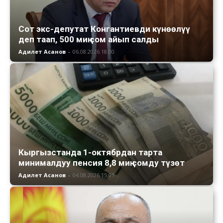
Сот экс-депутат Конгантиевди күнөөлүү
деп таап, 500 миң сом айып салды
Адилет Асанов
-
06.08.2026 18:00
Кыргызстанда 1-октябрдан тарта
минималдуу пенсия 8,8 миң сомду түзөт
Адилет Асанов
-
04.08.2026 15:01