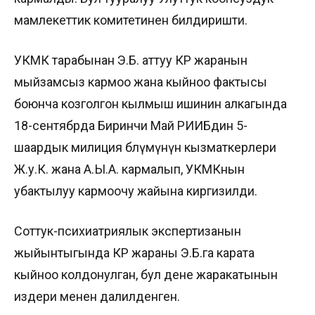
мамлекеттик комитетинен билдиришти.
УКМК тарабынан Э.Б. аттуу КР жаранын
мыйзамсыз кармоо жана кыйноо фактысы
боюнча козголгон кылмыш ишинин алкагында
18-сентябрда Биринчи Май РИИБдин 5-
шаардык милиция бөлүмүнүн кызматкерлери
Ж.у.К. жана А.Ы.А. кармалып, УКМКнын
убактылуу кармоочу жайына киргизилди.
Соттук-психиатриялык экспертизанын
жыйынтыгында КР жараны Э.Б.га карата
кыйноо колдонулган, бул дене жаракатынын
издери менен далилденген.