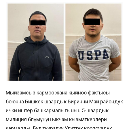
Мыйзамсыз кармоо жана кыйноо фактысы
боюнча Бишкек шаардык Биринчи Май райондук
ички иштер башкармалыгынын 5-шаардык
милиция бөлүмүнүн ыкчам кызматкерлери
кармалды. Бул тууралуу Улуттук коопсуздук