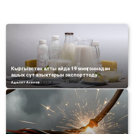
Кыргызстан алты айда 19 миң тоннадан
ашык сүт азыктарын экспорттоду
Адилет Асанов
-
05.08.2026 13:34