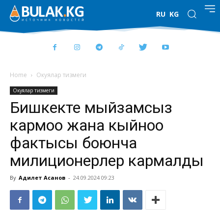
RU
KG
Home
Окуялар тизмеги
Окуялар тизмеги
Бишкекте мыйзамсыз
кармоо жана кыйноо
фактысы боюнча
милиционерлер кармалды
By
Адилет Асанов
-
24.09.2024 09:23