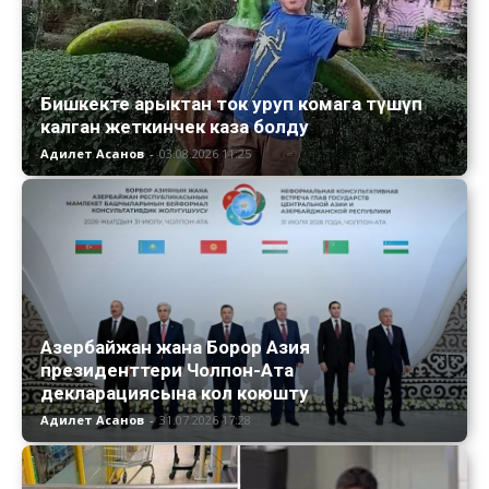
Бишкекте арыктан ток уруп комага түшүп
калган жеткинчек каза болду
Адилет Асанов
-
03.08.2026 11:25
Азербайжан жана Борор Азия
президенттери Чолпон-Ата
декларациясына кол коюшту
Адилет Асанов
-
31.07.2026 17:28