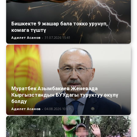
Бишкекте 9 жашар бала токко урунуп,
комага түштү
Адилет Асанов
-
31.07.2026 15:41
Муратбек Азымбакиев Женевада
Кыргызстандын БУУдагы туруктуу өкүлү
болду
Адилет Асанов
-
04.08.2026 10:07