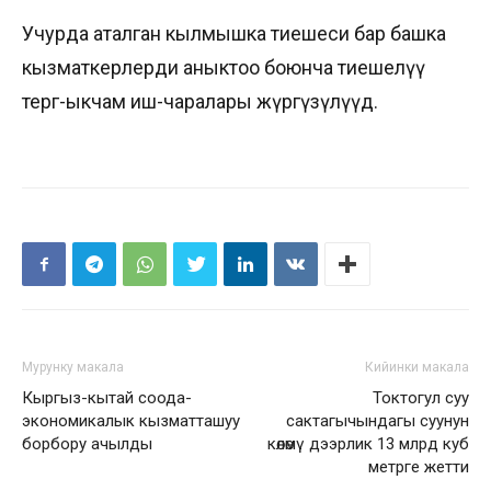
Учурда аталган кылмышка тиешеси бар башка
кызматкерлерди аныктоо боюнча тиешелүү
тергөө-ыкчам иш-чаралары жүргүзүлүүдө.
Мурунку макала
Кийинки макала
Кыргыз-кытай соода-
Токтогул суу
экономикалык кызматташуу
сактагычындагы суунун
борбору ачылды
көлөмү дээрлик 13 млрд куб
метрге жетти