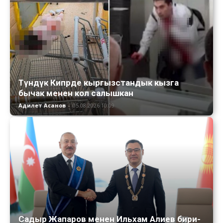
Түндүк Кипрде кыргызстандык кызга
бычак менен кол салышкан
Адилет Асанов
-
05.08.2026 10:09
Садыр Жапаров менен Ильхам Алиев бири-