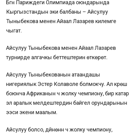
Бүгүн Париждеги Олимпиада оюндарында
Кыргызстандын эки балбаны – Айсулуу
Тыныбекова менен Айаал Лазарев килемге
чыгат.
Айсулуу Тыныбекова менен Айаал Лазарев
турнирде алгачкы беттештерин өткөрөт.
Айсулуу Тыныбекованын атаандашы
нигериялык Эстер Колаволе болмокчу. Ал күрөш
боюнча Африканын үч жолку чемпиону, бир катар
эл аралык мелдештердин байгелүү орундарынын
ээси экени маалым.
Айсулуу болсо, дүйнөнүн үч жолку чемпиону,