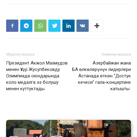
Мурунку макала
Кийинки макала
Президент Акжол Махмудов
Азербайжан жана
менен Үзүр Жусупбековду
БА өлкөлөрүнүн лидерлери
Олимпиада оюндарында
Астанада өткөн “Достук
коло медалга ээ болушу
кечеси” гала-концертине
менен куттуктады
катышты