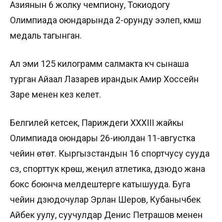
Азиянын 6 жолку чемпиону, Токиодогу
Олимпиада оюндарында 2-орунду ээлеп, күмүш
медаль тагынган.
Ал эми 125 килограмм салмакта күч сынаша
турган Айаал Лазарев ирандык Амир Хоссейн
Заре менен кез келет.
Белгилей кетсек, Париждеги XXXIII жайкы
Олимпиада оюндары 26-июлдан 11-августка
чейин өтөт. Кыргызстандын 16 спортчусу сууда
сүзүү, спорттук күрөш, жеңил атлетика, дзюдо жана
бокс боюнча мелдештерге катышууда. Буга
чейин дзюдочулар Эрлан Шеров, Кубанычбек
Айбек уулу, суучулдар Денис Петрашов менен