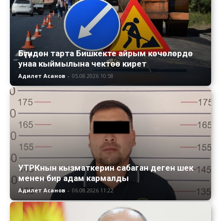
Бүгүндөн тарта Бишкекте айрым көчөлөрдө
унаа кыймылына чектөө кирет
Адилет Асанов
-
05.08.2026 10:58
УТРКнын кызматкерин сабаган деген шек
менен бир адам кармалды
Адилет Асанов
-
06.08.2026 11:22