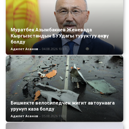
Муратбек Азымбакиев Женевада
Кыргызстандын БУУдагы туруктуу өкүлү
болду
Адилет Асанов
-
04.08.2026 10:07
Бишкекте велосипедчен жигит автоунаага
урунуп каза болду
Адилет Асанов
-
05.08.2026 11:02