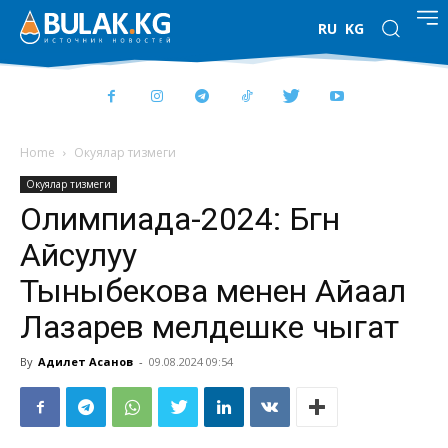
RU
KG
Home
Окуялар тизмеги
Окуялар тизмеги
Олимпиада-2024: Бүгүн
Айсулуу
Тыныбекова менен Айаал
Лазарев мелдешке чыгат
By
Адилет Асанов
-
09.08.2024 09:54