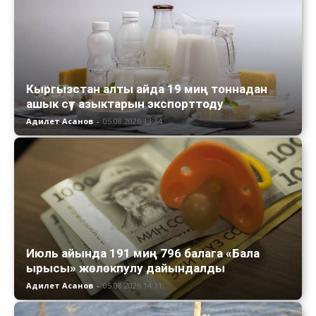
Кыргызстан алты айда 19 миң тоннадан
ашык сүт азыктарын экспорттоду
Адилет Асанов
-
05.08.2026 13:34
Июль айында 191 миң 796 балага «Бала
ырысы» жөлөкпулу дайындалды
Адилет Асанов
-
05.08.2026 14:11