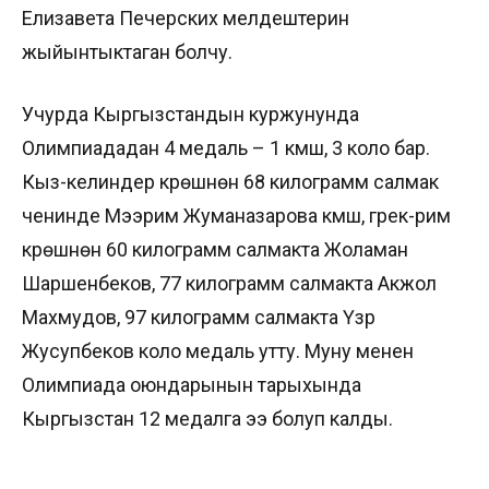
Елизавета Печерских мелдештерин
жыйынтыктаган болчу.
Учурда Кыргызстандын куржунунда
Олимпиададан 4 медаль – 1 күмүш, 3 коло бар.
Кыз-келиндер күрөшүнөн 68 килограмм салмак
ченинде Мээрим Жуманазарова күмүш, грек-рим
күрөшүнөн 60 килограмм салмакта Жоламан
Шаршенбеков, 77 килограмм салмакта Акжол
Махмудов, 97 килограмм салмакта Үзүр
Жусупбеков коло медаль утту. Муну менен
Олимпиада оюндарынын тарыхында
Кыргызстан 12 медалга ээ болуп калды.