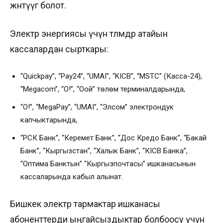
жөнөтүүгө болот.
Электр энергиясы үчүн төлөмдөр атайын
кассалардан сырткары:
“Quickpay”, “Pay24”, “UMAI”, “KICB”, “MSТС” (Касса-24),
“Megacom”, “О!”, “Оңой” төлөм терминалдарында,
“О!”, “MegaPay”, “UMAI”, “Элсом” электрондук
капчыктарында,
“РСК Банк”, “Керемет Банк”, “Дос Кредо Банк”, “Бакай
Банк”, “Кыргызстан”, “Халык Банк”, “КICВ Банка”,
“Оптима Банктын” “Кыргызпочтасы” ишканасынын
кассаларында кабыл алынат.
Бишкек электр тармактар ​​ишканасы
абоненттерди ыңгайсыздыктар болбоосу үчүн