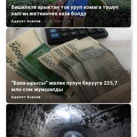
Бишкекте арыктан ток уруп комага түшүп
калган жеткинчек каза болду
Адилет Асанов
-
03.08.2026 11:25
“Бала ырысы” жөлөк пулун берүүгө 235,7
млн сом жумшалды
Адилет Асанов
-
06.08.2026 12:19