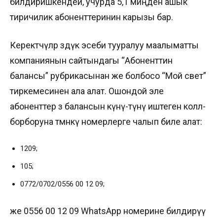
билдиришкендей, учурда 5,1 миңден ашык
тиричилик абоненттеринин карызы бар.
Керектөөчүлөр өздүк эсеби тууралуу маалыматты
компаниянын сайтындагы “Абоненттин
балансы” рубрикасынан же болбосо “Мой свет”
тиркемесинен ала алат. Ошондой эле
абоненттер өз балансын күнү-түнү иштеген колл-
борборуна төмөнкү номерлерге чалып биле алат:
1209;
105;
0772/0702/0556 00 12 09;
же 0556 00 12 09 WhatsApp номерине билдирүү