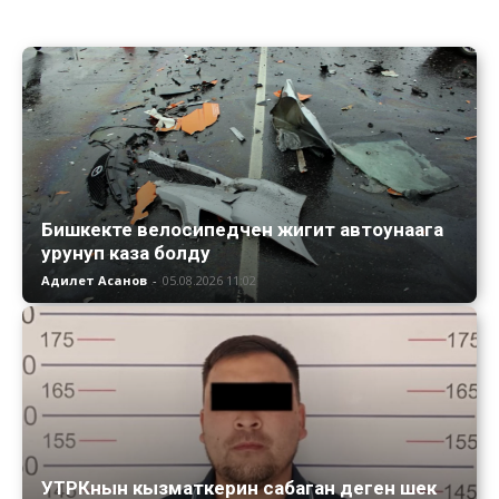
Бишкекте велосипедчен жигит автоунаага
урунуп каза болду
Адилет Асанов
-
05.08.2026 11:02
УТРКнын кызматкерин сабаган деген шек