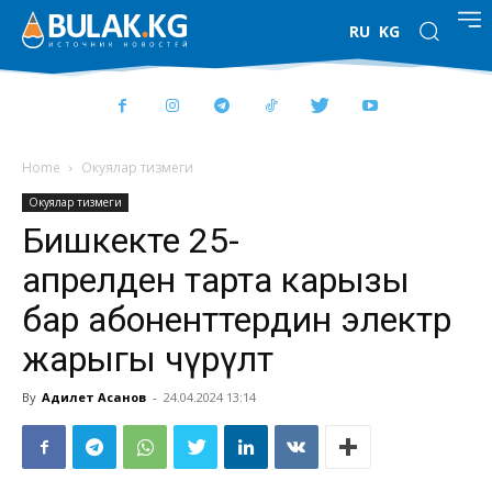
RU
KG
Home
Окуялар тизмеги
Окуялар тизмеги
Бишкекте 25-
апрелден тарта карызы
бар абоненттердин электр
жарыгы өчүрүлөт
By
Адилет Асанов
-
24.04.2024 13:14