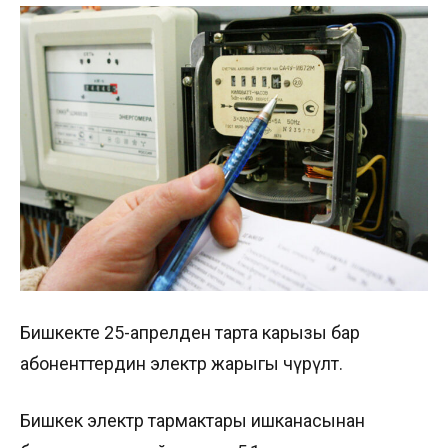
Бишкекте 25-апрелден тарта карызы бар
абоненттердин электр жарыгы өчүрүлөт.
Бишкек электр тармактары ишканасынан