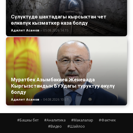
Сүлүктүдө шахтадагы кырсыктан чет
өлкөлүк кызматкер каза болду
Адилет Асанов
-
05.08.2026 14:15
Муратбек Азымбакиев Женевада
Кыргызстандын БУУдагы туруктуу өкүлү
болду
Адилет Асанов
-
04.08.2026 10:07
#Башкы бет
#Аналитика
#Макалалар
#Фактчек
#Видео
#Шайлоо