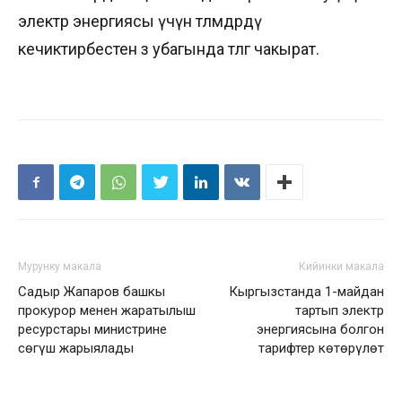
электр энергиясы үчүн төлөмдөрдү
кечиктирбестен өз убагында төлөөгө чакырат.
Мурунку макала
Кийинки макала
Садыр Жапаров башкы
Кыргызстанда 1-майдан
прокурор менен жаратылыш
тартып электр
ресурстары министрине
энергиясына болгон
сөгүш жарыялады
тарифтер көтөрүлөт