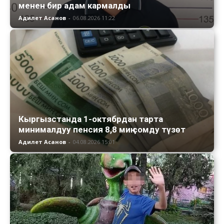
менен бир адам кармалды
Адилет Асанов
-
06.08.2026 11:22
Кыргызстанда 1-октябрдан тарта
минималдуу пенсия 8,8 миң сомду түзөт
Адилет Асанов
-
04.08.2026 15:01