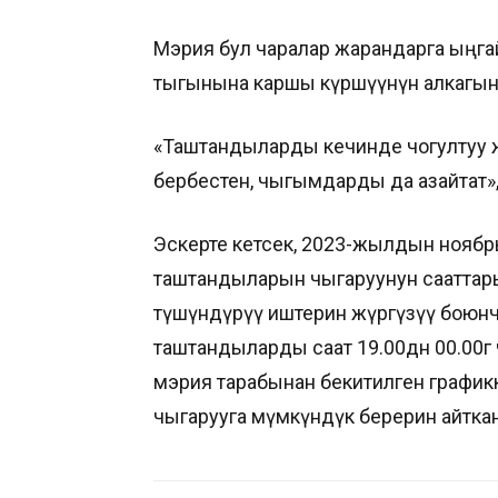
Мэрия бул чаралар жарандарга ыңг
тыгынына каршы күрөшүүнүн алкагын
«Таштандыларды кечинде чогултуу 
бербестен, чыгымдарды да азайтат»,
Эскерте кетсек, 2023-жылдын ноябр
таштандыларын чыгаруунун сааттарын
түшүндүрүү иштерин жүргүзүү боюнч
таштандыларды саат 19.00дөн 00.00г
мэрия тарабынан бекитилген графикке
чыгарууга мүмкүндүк берерин айткан