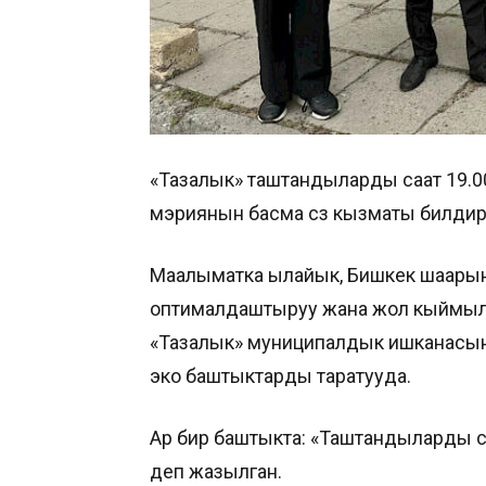
«Тазалык» таштандыларды саат 19.00
мэриянын басма сөз кызматы билдир
Маалыматка ылайык, Бишкек шаарын
оптималдаштыруу жана жол кыймылы
«Тазалык» муниципалдык ишканасын
эко баштыктарды таратууда.
Ар бир баштыкта: «Таштандыларды саа
деп жазылган.