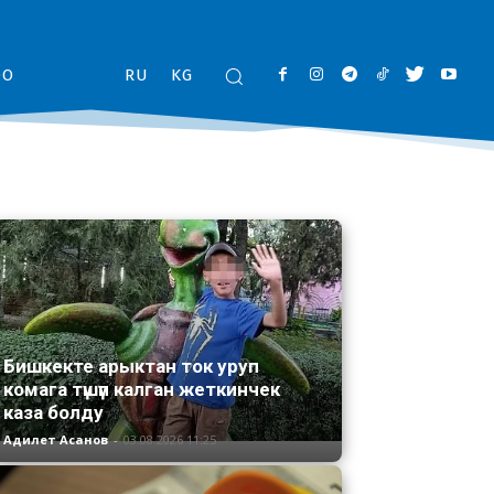
ОО
RU
KG
Бишкекте арыктан ток уруп
комага түшүп калган жеткинчек
каза болду
Адилет Асанов
-
03.08.2026 11:25