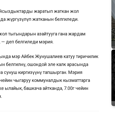
айсыздыктарды жаратып жаткан жол
да жүргүзүлүп жатканын белгиледи.
жол тыгындарын азайтууга гана жардам
 — деп белгиледи мэрия.
ында мэр Айбек Жунушалиев катуу тиричилик
 белгилөөнү, ошондой эле калк арасында
а сунуш киргизүүнү тапшырган. Мэрия
ө чейин чыгаруу коммуналдык кызматтарга
 ылайык, башкача айтканда, 7.00гө чейин
.