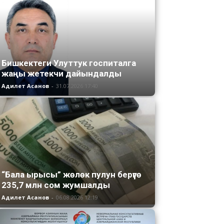
Бишкектеги Улуттук госпиталга
жаңы жетекчи дайындалды
Адилет Асанов
-
31.07.2026 17:40
“Бала ырысы” жөлөк пулун берүүгө
235,7 млн сом жумшалды
Адилет Асанов
-
06.08.2026 12:19