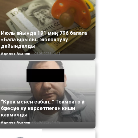
Июль айында 191 миң 796 балага
«Бала ырысы» жөлөкпулу
дайындалды
Адилет Асанов
-
05.08.2026 14:11
“Күрөк менен сабап…” Токмокто үй-
бүлөсүнө күн көрсөтпөгөн киши
кармалды
Адилет Асанов
-
06.08.2026 14:18