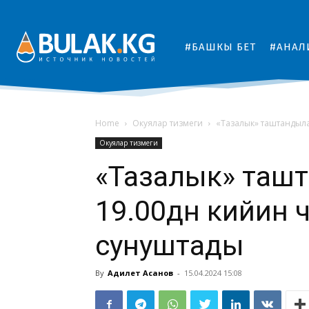
#БАШКЫ БЕТ
#АНАЛ
Home
Окуялар тизмеги
«Тазалык» таштандыла
Окуялар тизмеги
«Тазалык» таш
19.00дөн кийин 
сунуштады
By
Адилет Асанов
-
15.04.2024 15:08