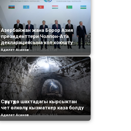
Азербайжан жана Борор Азия
президенттери Чолпон-Ата
декларациясына кол коюшту
Адилет Асанов
-
31.07.2026 17:28
Сүлүктүдө шахтадагы кырсыктан
чет өлкөлүк кызматкер каза болду
Адилет Асанов
-
05.08.2026 14:15