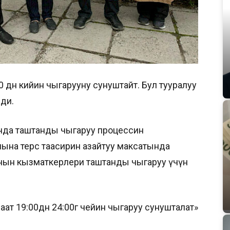
 дөн кийин чыгарууну сунуштайт. Бул тууралуу
ди.
да таштанды чыгаруу процессин
на терс таасирин азайтуу максатында
ын кызматкерлери таштанды чыгаруу үчүн
т 19:00дөн 24:00гө чейин чыгаруу сунушталат»