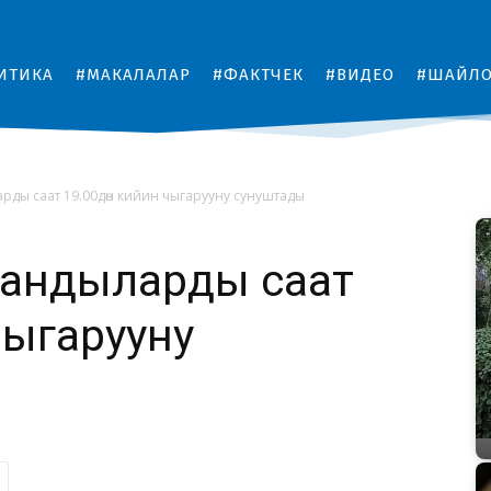
ИТИКА
#МАКАЛАЛАР
#ФАКТЧЕК
#ВИДЕО
#ШАЙЛ
рды саат 19.00дөн кийин чыгарууну сунуштады
тандыларды саат
чыгарууну