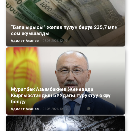
“Бала ырысы” жөлөк пулун берүүгө 235,7 млн
сом жумшалды
Адилет Асанов
-
06.08.2026 12:19
Муратбек Азымбакиев Женевада
Кыргызстандын БУУдагы туруктуу өкүлү
болду
Адилет Асанов
-
04.08.2026 10:07