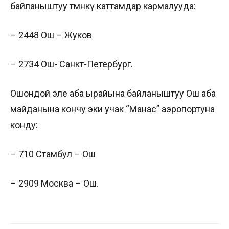
байланыштуу төмөнкү каттамдар кармалууда:
– 2448 Ош – Жуков
– 2734 Ош- Санкт-Петербург.
Ошондой эле аба ырайына байланыштуу Ош аба
майданына кончу эки учак “Манас” аэропортуна
конду:
– 710 Стамбул – Ош
– 2909 Москва – Ош.