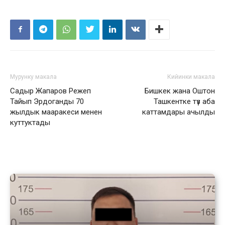
Мурунку макала
Кийинки макала
Садыр Жапаров Режеп
Бишкек жана Оштон
Тайып Эрдоганды 70
Ташкентке түз аба
жылдык мааракеси менен
каттамдары ачылды
куттуктады