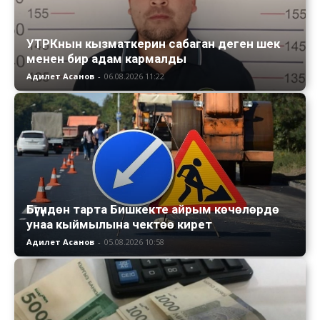
УТРКнын кызматкерин сабаган деген шек
менен бир адам кармалды
Адилет Асанов
-
06.08.2026 11:22
Бүгүндөн тарта Бишкекте айрым көчөлөрдө
унаа кыймылына чектөө кирет
Адилет Асанов
-
05.08.2026 10:58