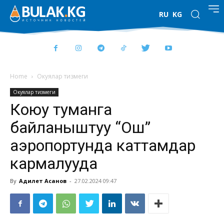
RU
KG
Home
Окуялар тизмеги
Окуялар тизмеги
Коюу туманга
байланыштуу “Ош”
аэропортунда каттамдар
кармалууда
By
Адилет Асанов
-
27.02.2024 09:47