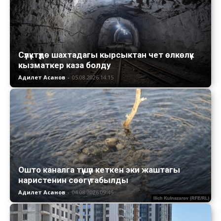
Сүлүктүдө шахтадагы кырсыктан чет өлкөлүк
кызматкер каза болду
Адилет Асанов
-
05.08.2026 14:15
Ошто каналга түшүп кеткен эки жаштагы
наристенин сөөгү табылды
Адилет Асанов
-
04.08.2026 09:45