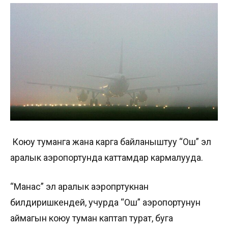
Коюу туманга жана карга байланыштуу “Ош” эл
аралык аэропортунда каттамдар кармалууда.
“Манас” эл аралык аэропртукнан
билдиришкендей, учурда “Ош” аэропортунун
аймагын коюу туман каптап турат, буга