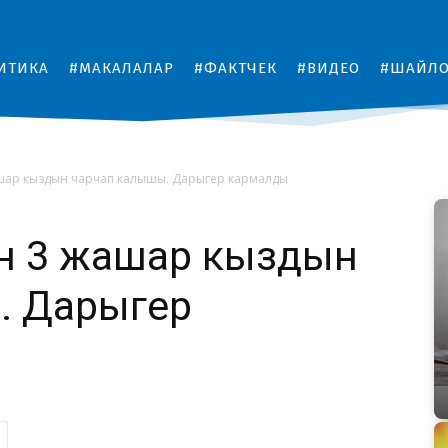
ИТИКА
#МАКАЛАЛАР
#ФАКТЧЕК
#ВИДЕО
#ШАЙЛ
шар кыздын чарчап калышы. Дарыгер кармалды
н 3 жашар кыздын
. Дарыгер