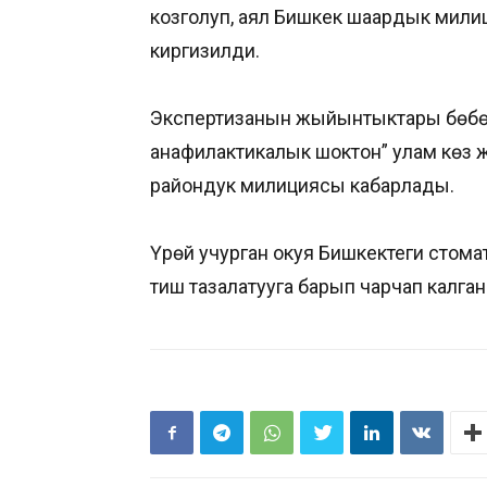
козголуп, аял Бишкек шаардык мил
киргизилди.
Экспертизанын жыйынтыктары бөбөк
анафилактикалык шоктон” улам көз ж
райондук милициясы кабарлады.
Үрөй учурган окуя Бишкектеги стома
тиш тазалатууга барып чарчап калган