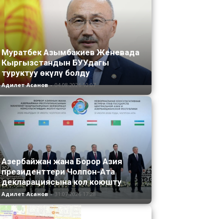
Муратбек Азымбакиев Женевада
Кыргызстандын БУУдагы
туруктуу өкүлү болду
Адилет Асанов
-
04.08.2026 10:07
Азербайжан жана Борор Азия
президенттери Чолпон-Ата
декларациясына кол коюшту
Адилет Асанов
-
31.07.2026 17:28