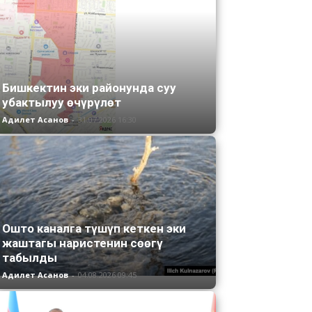
Бишкектин эки районунда суу
убактылуу өчүрүлөт
Адилет Асанов
-
31.07.2026 16:30
Ошто каналга түшүп кеткен эки
жаштагы наристенин сөөгү
табылды
Адилет Асанов
-
04.08.2026 09:45