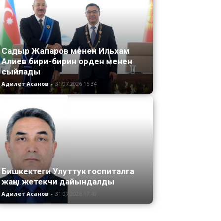
Садыр Жапаров менен Ильхам
Алиев бири-бирин орден менен
сыйлады
Адилет Асанов
-
31.07.2026 15:34
Бишкектеги Улуттук госпиталга
жаңы жетекчи дайындалды
Адилет Асанов
-
31.07.2026 17:40