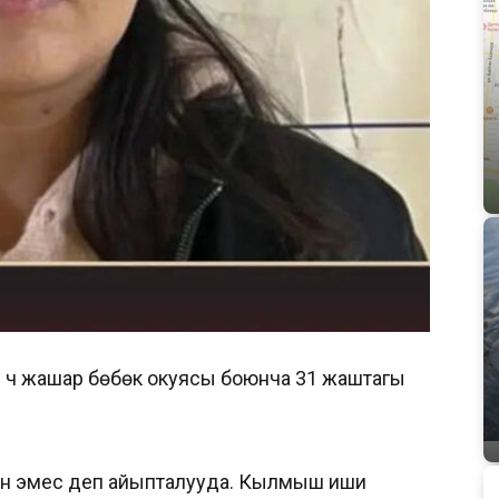
н үч жашар бөбөк окуясы боюнча 31 жаштагы
ган эмес деп айыпталууда. Кылмыш иши