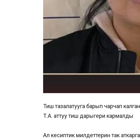
Тиш тазалатууга барып чарчап калга
Т.А. аттуу тиш дарыгери кармалды
Ал кесиптик милдеттерин так аткар