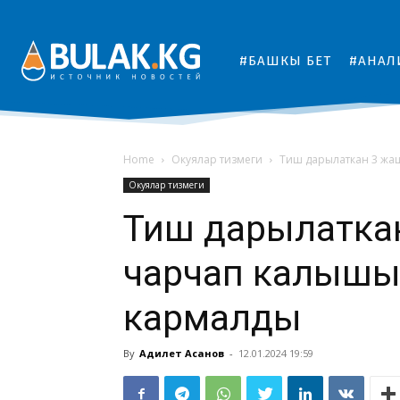
#БАШКЫ БЕТ
#АНАЛ
Home
Окуялар тизмеги
Тиш дарылаткан 3 жа
Окуялар тизмеги
Тиш дарылатка
чарчап калышы
кармалды
By
Адилет Асанов
-
12.01.2024 19:59