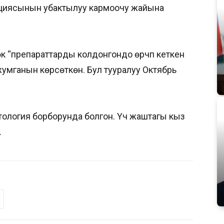
ициясынын убактылуу кармоочу жайына
 “препараттарды колдонгондо өрчүп кеткен
умганын көрсөткөн. Бул тууралуу Октябрь
тология борборунда болгон. Үч жаштагы кыз
.