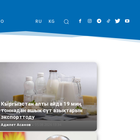
ОО
RU
KG
Кыргызстан алты айда 19 миң
тоннадан ашык сүт азыктарын
экспорттоду
Адилет Асанов
-
05.08.2026 13:34