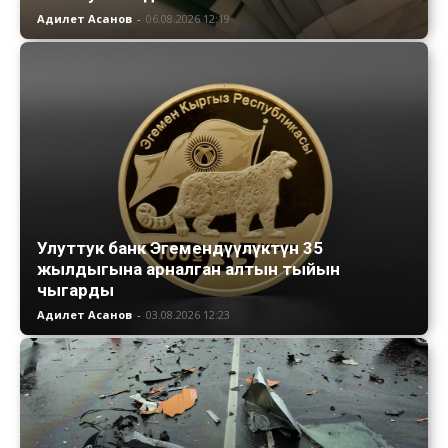
Адилет Асанов
-
06.08.2026 12:19
Улуттук банк Эгемендүүлүктүн 35
жылдыгына арналган алтын тыйын
чыгарды
Адилет Асанов
-
03.08.2026 12:23