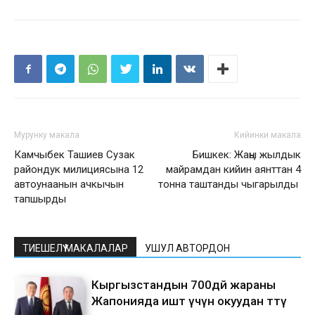
Мурунку макала
Кийинки макала
Камчыбек Ташиев Сузак
Бишкек: Жаңы жылдык
райондук милициясына 12
майрамдан кийин аянттан 4
автоунаанын ачкычын
тонна таштанды чыгарылды
тапшырды
ТИЕШЕЛҮҮ МАКАЛАЛАР
УШУЛ АВТОРДОН
Кыргызстандын 700дөй жараны
Жапонияда иштөө үчүн окуудан өттү