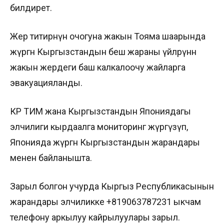
билдирет.
Жер титирөөнүн очогуна жакын Тояма шаарында
жүргөн Кыргызстандын беш жараны үйлөрүнөн
жакын жердеги баш калкалоочу жайларга
эвакуацияланды.
КР ТИМ жана Кыргызстандын Япониядагы
элчилиги кырдаалга мониторинг жүргүзүп,
Японияда жүргөн Кыргызстандын жарандары
менен байланышта.
Зарыл болгон учурда Кыргыз Республикасынын
жарандары элчиликке +819063787231 ыкчам
телефону аркылуу кайрылуулары зарыл.