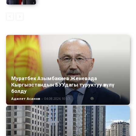
Муратбек Азымбакиев Женевада
Кыргызстандын БУУдагы туруктуу өкүлү
болду
Адилет Асанов
-
04.08.2026 10:07