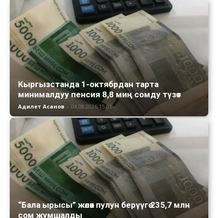
Кыргызстанда 1-октябрдан тарта
минималдуу пенсия 8,8 миң сомду түзөт
Адилет Асанов
-
04.08.2026 15:01
“Бала ырысы” жөлөк пулун берүүгө 235,7 млн
сом жумшалды