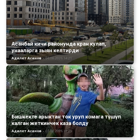
Асанбай кичи районунда кран кулап,
унааларга зыян келтирди
Адилет Асанов
-
06.08.2026 14:21
Бишкекте арыктан ток уруп комага түшүп
калган жеткинчек каза болду
Адилет Асанов
-
03.08.2026 11:25