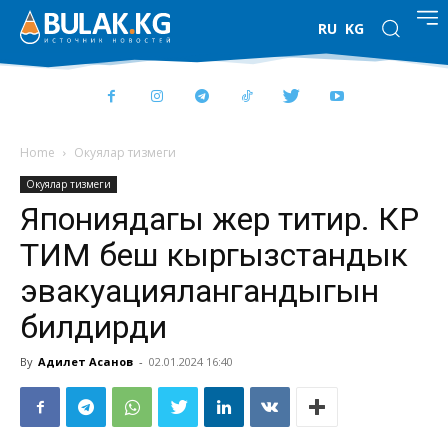
RU
KG
Home
Окуялар тизмеги
Окуялар тизмеги
Япониядагы жер титирөө. КР
ТИМ беш кыргызстандык
эвакуациялангандыгын
билдирди
By
Адилет Асанов
-
02.01.2024 16:40