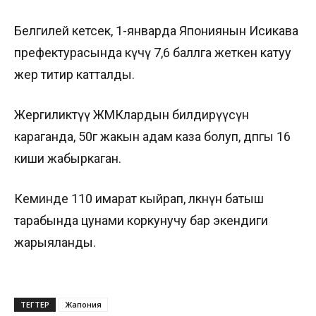
Белгилей кетсек, 1-январда Япониянын Исикава
префектурасында күчү 7,6 баллга жеткен катуу
жер титирөө катталды.
Жергиликтүү ЖМКлардын билдирүүсүнө
караганда, 50гө жакын адам каза болуп, дпгы 16
киши жабыркаган.
Кеминде 110 имарат кыйрап, өлкөнүн батыш
тарабында цунами коркунучу бар экендиги
жарыяланды.
ТЕГТЕР
Жапония