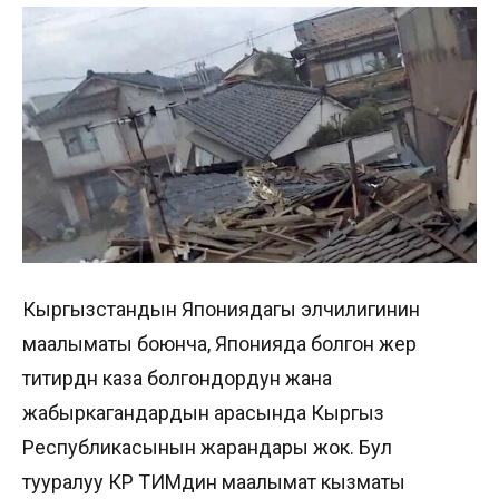
Кыргызстандын Япониядагы элчилигинин
маалыматы боюнча, Японияда болгон жер
титирөөдөн каза болгондордун жана
жабыркагандардын арасында Кыргыз
Республикасынын жарандары жок. Бул
тууралуу КР ТИМдин маалымат кызматы