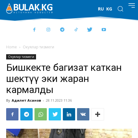
RU
KG
Home
Окуялар тизмеги
Окуялар тизмеги
Бишкекте баңгизат каткан
шектүү эки жаран
кармалды
By
Адилет Асанов
-
28.11.2023 11:36