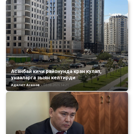
Асанбай кичи районунда кран кулап,
унааларга зыян келтирди
Адилет Асанов
-
06.08.2026 14:21