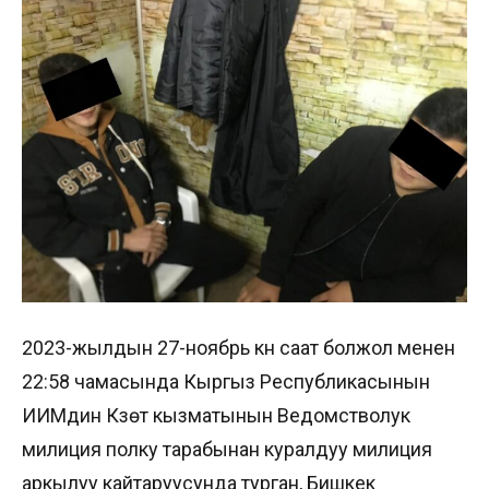
2023-жылдын 27-ноябрь күнү саат болжол менен
22:58 чамасында Кыргыз Республикасынын
ИИМдин Күзөт кызматынын Ведомстволук
милиция полку тарабынан куралдуу милиция
аркылуу кайтаруусунда турган, Бишкек