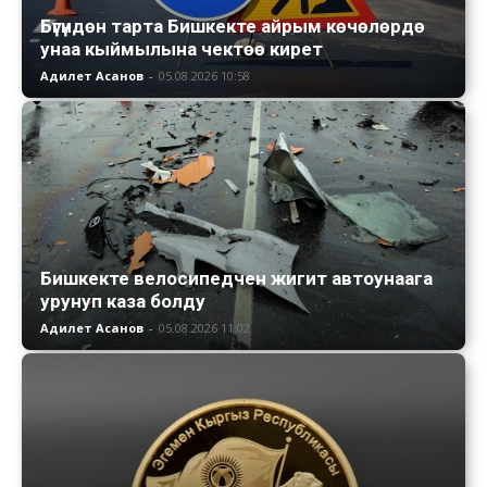
Бүгүндөн тарта Бишкекте айрым көчөлөрдө
унаа кыймылына чектөө кирет
Адилет Асанов
-
05.08.2026 10:58
Бишкекте велосипедчен жигит автоунаага
урунуп каза болду
Адилет Асанов
-
05.08.2026 11:02