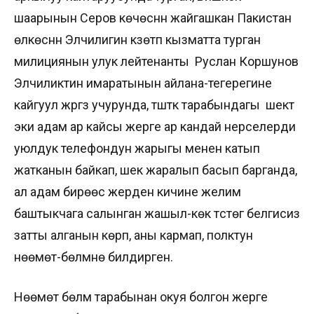
шаарынын Серов көчөсүнүн жайгашкан Пакистан
өлкөсүнүн Элчилигин күзөтүп кызматта турган
милициянын улук лейтенанты Руслан Коршунов
Элчиликтин имаратынын айлана-тегерегине
кайгуул жүргүзүү учурунда, түштүк тарабындагы шектүү
эки адам ар кайсы жерге ар кандай нерселерди
уюлдук телефондун жарыгы менен катып
жатканын байкап, шек жаралып басып барганда,
ал адам бирөөсү жерден кичине желим
баштыкчага салынган жашыл-көк түстөгү белгисиз
затты алганын көрүп, аны кармап, полктун
нөөмөт-бөлүмүнө билдирген.
Нөөмөт бөлүмү тарабынан окуя болгон жерге