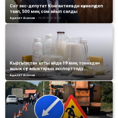
Сот экс-депутат Конгантиевди күнөөлүү деп
таап, 500 миң сом айып салды
Адилет Асанов
-
06.08.2026 18:00
Кыргызстан алты айда 19 миң тоннадан
ашык сүт азыктарын экспорттоду
Адилет Асанов
-
05.08.2026 13:34