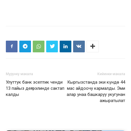
Мурунку макала
Кийинки макала
Улуттук банк эсептик ченди
Кыргызстанда эки күндө 44
13 пайыз деңгээлинде сактап
мас айдоочу кармалды. Эми
калды
алар унаа башкаруу укугунан
ажыратылат