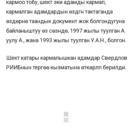
кармоо тобу, шектүү эки адамды кармап,
кармалган адамдардын өздүгүн тактаганда
өздөрүнө таандык документ жок болгондугуна
байланыштуу өз сөзүндө, 1997 жылы туулган А.
уулу А., жана 1993 жылы туулган У.А.Н., болгон.
Шектүү катары кармалышкан адамдар Свердлов
РИИБнын тергөө кызматына өткөрүлүп берилди.