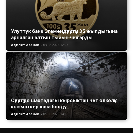
Улуттук банк Эгемендүүлүктүн 35 жылдыгына
арналган алтын тыйын чыгарды
Адилет Асанов
-
03.08.2026 12:23
Сүлүктүдө шахтадагы кырсыктан чет өлкөлүк
кызматкер каза болду
Адилет Асанов
-
05.08.2026 14:15