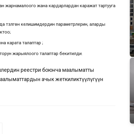
ан жарнамалоого жана кардарлардан каражат тартууга
да түзүлгөн келишимдердин параметрлерин, аларды
ктоо;
а карата талаптар ;
торун жарыялоого талаптар бекитилди.
илердин реестри боюнча маалыматты
маалыматтардын ачык жеткиликтүүлүгүүн