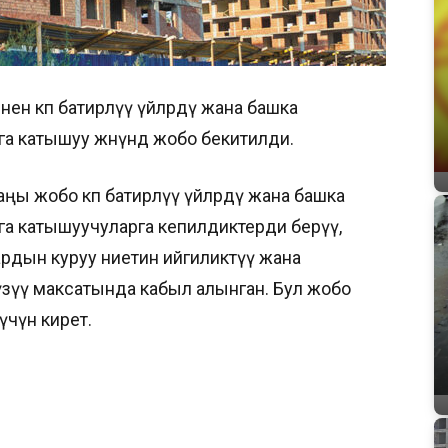
ен көп батирлүү үйлөрдү жана башка
а катышуу жөнүндө жобо бекитилди.
ы жобо көп батирлүү үйлөрдү жана башка
а катышуучуларга кепилдиктерди берүү,
дын куруу ниетин ийгиликтүү жана
үзүү максатында кабыл алынган. Бул жобо
чүнө кирет.