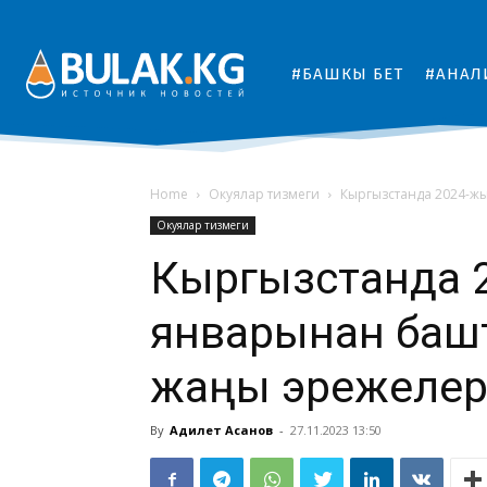
#БАШКЫ БЕТ
#АНАЛ
Home
Окуялар тизмеги
Кыргызстанда 2024-жыл
Окуялар тизмеги
Кыргызстанда 
январынан башта
жаңы эрежелер к
By
Адилет Асанов
-
27.11.2023 13:50