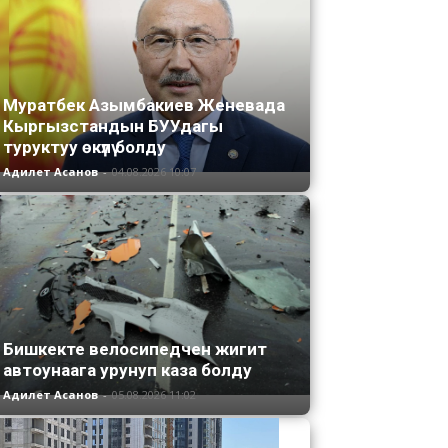
Муратбек Азымбакиев Женевада
Кыргызстандын БУУдагы
туруктуу өкүлү болду
Адилет Асанов
-
04.08.2026 10:07
Бишкекте велосипедчен жигит
автоунаага урунуп каза болду
Адилет Асанов
-
05.08.2026 11:02