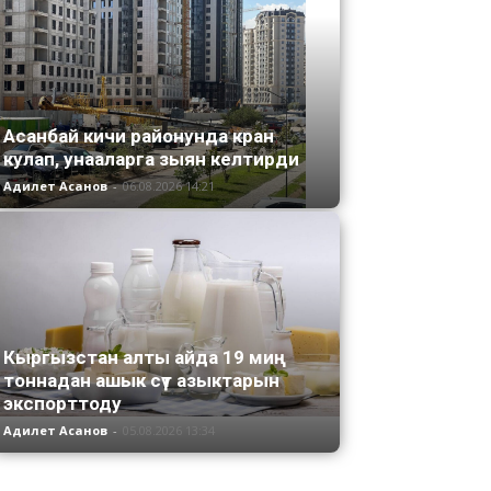
Асанбай кичи районунда кран
кулап, унааларга зыян келтирди
Адилет Асанов
-
06.08.2026 14:21
Кыргызстан алты айда 19 миң
тоннадан ашык сүт азыктарын
экспорттоду
Адилет Асанов
-
05.08.2026 13:34