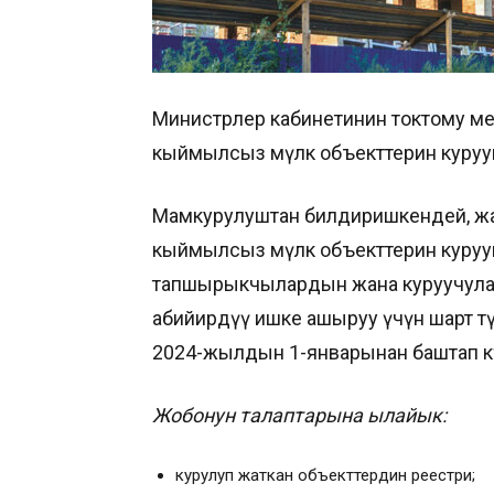
Министрлер кабинетинин токтому мен
кыймылсыз мүлк объекттерин курууг
Мамкурулуштан билдиришкендей, жаң
кыймылсыз мүлк объекттерин курууг
тапшырыкчылардын жана куруучулар
абийирдүү ишке ашыруу үчүн шарт т
2024-жылдын 1-январынан баштап кү
Жобонун талаптарына ылайык:
курулуп жаткан объекттердин реестри;