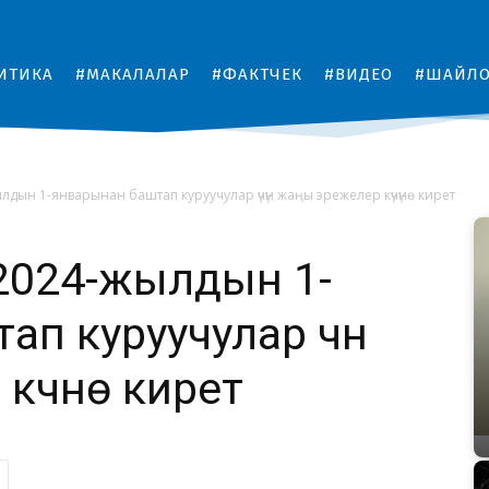
ИТИКА
#МАКАЛАЛАР
#ФАКТЧЕК
#ВИДЕО
#ШАЙЛ
дын 1-январынан баштап куруучулар үчүн жаңы эрежелер күчүнө кирет
2024-жылдын 1-
п куруучулар үчүн
үчүнө кирет