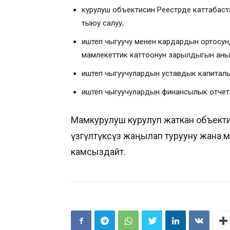
курулуш объектисин Реестрде каттабаст
тыюу салуу;
иштеп чыгуучу менен кардардын ортосун
мамлекеттик каттоонун зарылдыгын аны
иштеп чыгуучулардын уставдык капиталын
иштеп чыгуучулардын финансылык отчет
Мамкурулуш курулуп жаткан объект
үзгүлтүксүз жаңылап турууну жана 
камсыздайт.