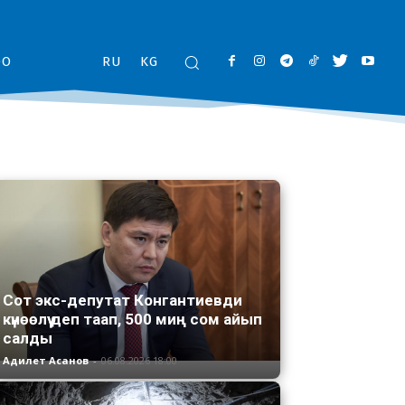
ОО
RU
KG
Сот экс-депутат Конгантиевди
күнөөлүү деп таап, 500 миң сом айып
салды
Адилет Асанов
-
06.08.2026 18:00