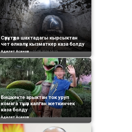
Сүлүктүдө шахтадагы кырсыктан
чет өлкөлүк кызматкер каза болду
Адилет Асанов
-
05.08.2026 14:15
Бишкекте арыктан ток уруп
комага түшүп калган жеткинчек
каза болду
Адилет Асанов
-
03.08.2026 11:25