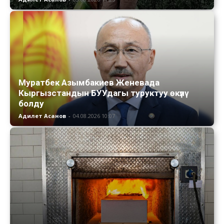
Муратбек Азымбакиев Женевада
Кыргызстандын БУУдагы туруктуу өкүлү
болду
Адилет Асанов
-
04.08.2026 10:07