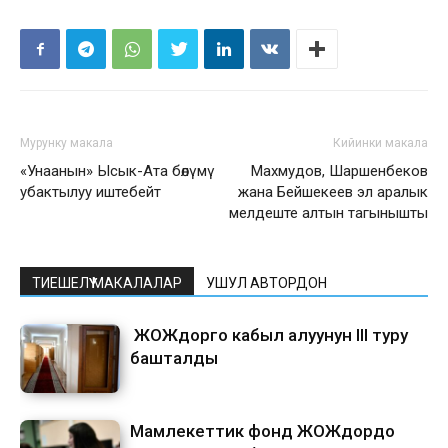
Мурунку макала
Кийинки макала
«Унаанын» Ысык-Ата бөлүмү
Махмудов, Шаршенбеков
убактылуу иштебейт
жана Бейшекеев эл аралык
мелдеште алтын тагынышты
ТИЕШЕЛҮҮ МАКАЛАЛАР
УШУЛ АВТОРДОН
ЖОЖдорго кабыл алуунун III туру
башталды
Мамлекеттик фонд ЖОЖдордо