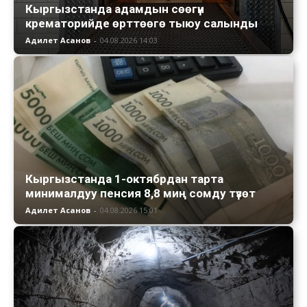
Кыргызстанда адамдын сөөгүн
крематорийде өрттөөгө тыюу салынды
Адилет Асанов
-
04.08.2026 14:03
Кыргызстанда 1-октябрдан тарта
минималдуу пенсия 8,8 миң сомду түзөт
Адилет Асанов
-
04.08.2026 15:01