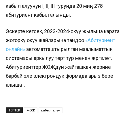
кабыл алуунун I, II, III турунда 20 миң 278
абитуриент кабыл алынды.
Эскерте кетсек, 2023-2024-окуу жылына карата
жогорку окуу жайларына тандоо
«Абитуриент
онлайн»
автоматташтырылган маалыматтык
системасы аркылуу төрт тур менен жүргүзүлөт.
Абитуриенттер ЖОЖдун жайгашкан жерине
барбай эле электрондук формада арыз бере
алышат.
ТЕГТЕР
ЖОЖ
кабыл алуу