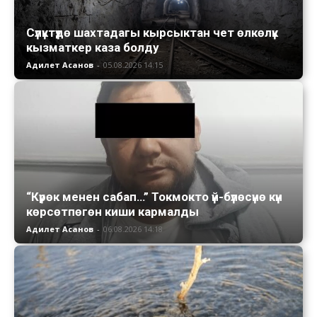
Сүлүктүдө шахтадагы кырсыктан чет өлкөлүк
кызматкер каза болду
Адилет Асанов
-
05.08.2026 14:15
“Күрөк менен сабап…” Токмокто үй-бүлөсүнө күн
көрсөтпөгөн киши кармалды
Адилет Асанов
-
06.08.2026 14:18