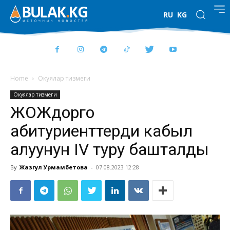
RU
KG
Home
Окуялар тизмеги
Окуялар тизмеги
ЖОЖдорго
абитуриенттерди кабыл
алуунун IV туру башталды
By
Жазгул Урмамбетова
-
07.08.2023 12:28