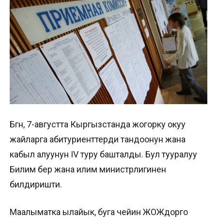
Бүгүн, 7-августта Кыргызстанда жогорку окуу
жайларга абитуриенттерди тандоонун жана
кабыл алуунун IV туру башталды. Бул тууралуу
Билим берүү жана илим министрлигинен
билдиришти.
Маалыматка ылайык, буга чейин ЖОЖдорго