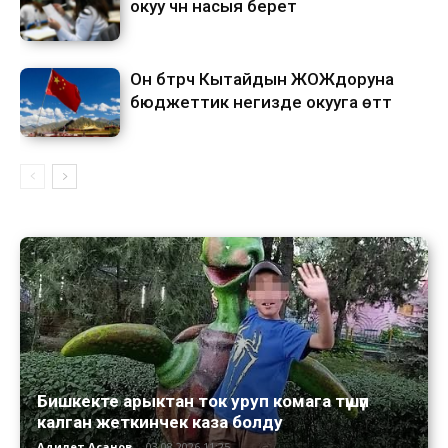
окуу үчүн насыя берет
Он бүтүрүүчү Кытайдын ЖОЖдоруна
бюджеттик негизде окууга өттү
Бишкекте арыктан ток уруп комага түшүп
калган жеткинчек каза болду
Адилет Асанов
-
03.08.2026 11:25