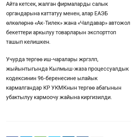
Айта кетсек, жалган фирмаларды салык
органдарына каттатуу менен, алар ЕАЭБ
өлкөлөрүнө «Ак-Тилек» жана «Чалдавар» автожол
бекеттери аркылуу товарларын экспорттоп
ташып келишкен.
Учурда тергөө иш-чаралары жүргүзүлүп,
жыйынтыгында Кылмыш-жаза процессуалдык
кодексинин 96-беренесине ылайык
кармалгандар КР УКМКнын тергөө абагынын
убактылуу кармоочу жайына киргизилди.