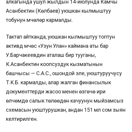
алкагында ушул жылдын 14-июлунда Камчы
Асанбектин (Көлбаев) уюшкан кылмыштуу
тобунун мүчөлөрү кармалды.
Тактап айтканда, уюшкан кылмыштуу топтун
активдүү мүчөсү «Узун Улан» каймана аты бар
У.Барчакеевдин аталаш бир тууганы,
К.Асанбектин коопсуздук кызматынын
башчысы — С.А.С., ошондой эле, уюштуруучусу
Т.К.Б. кармалды, алар жалган финансылык
документтерди жасоо менен өзгөчө ири
өлчөмдө салык төлөөдөн качуунун мыйзамсыз
схемасын уюштурушкан, андан 151 мл сом зыян
келтирилген.