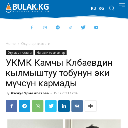
RU
KG
Home
Окуялар тизмеги
Окуялар тизмеги
Негизги жаңылыктар
УКМК Камчы Көлбаевдин
кылмыштуу тобунун эки
мүчөсүн кармады
By
Жазгул Урмамбетова
-
15.07.2023 17:04