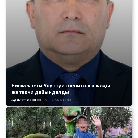
Бишкектеги Улуттук госпиталга жаңы
жетекчи дайындалды
Адилет Асанов
-
31.07.2026 17:40