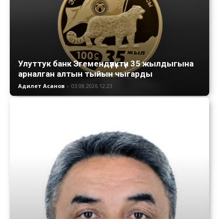
Улуттук банк Эгемендүүлүктүн 35 жылдыгына
арналган алтын тыйын чыгарды
Адилет Асанов
-
03.08.2026 12:23