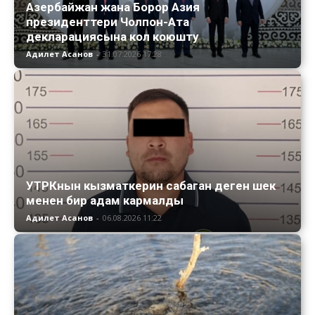
Азербайжан жана Борор Азия
президенттери Чолпон-Ата
декларациясына кол коюшту
Адилет Асанов
-
31.07.2026 17:28
УТРКнын кызматкерин сабаган деген шек
менен бир адам кармалды
Адилет Асанов
-
06.08.2026 11:22