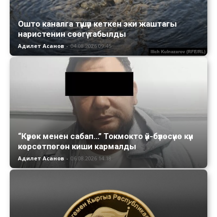
Ошто каналга түшүп кеткен эки жаштагы
наристенин сөөгү табылды
Адилет Асанов
-
04.08.2026 09:45
“Күрөк менен сабап…” Токмокто үй-бүлөсүнө күн
көрсөтпөгөн киши кармалды
Адилет Асанов
-
06.08.2026 14:18