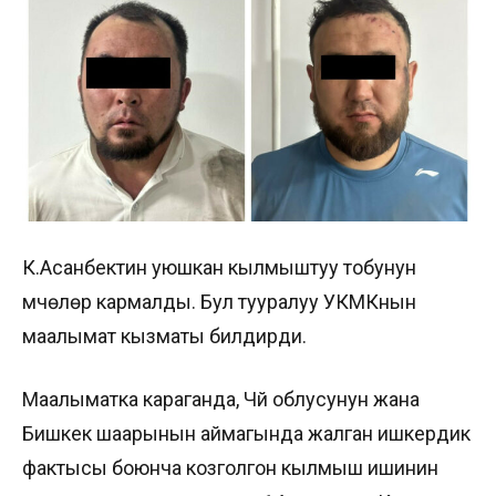
К.Асанбектин уюшкан кылмыштуу тобунун
мүчөлөрү кармалды. Бул тууралуу УКМКнын
маалымат кызматы билдирди.
Маалыматка караганда, Чүй облусунун жана
Бишкек шаарынын аймагында жалган ишкердик
фактысы боюнча козголгон кылмыш ишинин