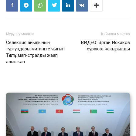
Мурунку макала
Кийинки макала
Селекция айылынын
ВИДЕО: Эртай Искаков
тургундары митингге чыгып,
суракка чакырылды
Түштүк магистралды жаап
алышкан